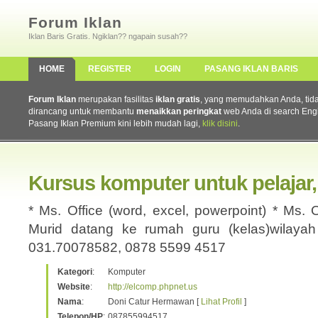
Forum Iklan
Iklan Baris Gratis. Ngiklan?? ngapain susah??
HOME
REGISTER
LOGIN
PASANG IKLAN BARIS
Forum Iklan
merupakan fasilitas
iklan gratis
, yang memudahkan Anda, tidak 
dirancang untuk membantu
menaikkan peringkat
web Anda di search Eng
Pasang Iklan Premium kini lebih mudah lagi,
klik disini
.
Kursus komputer untuk pelaja
* Ms. Office (word, excel, powerpoint) * Ms.
Murid datang ke rumah guru (kelas)wilayah s
031.70078582, 0878 5599 4517
Kategori
:
Komputer
Website
:
http://elcomp.phpnet.us
Nama
:
Doni Catur Hermawan [
Lihat Profil
]
Telepon/HP
:
087855994517