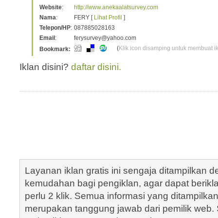
Website
:
http://www.anekaalatsurvey.com
Nama
:
FERY [
Lihat Profil
]
Telepon/HP
:
087885028163
Email
:
ferysurvey@yahoo.com
(
Klik icon disamping untuk membuat ikl
Bookmark:
Iklan disini?
daftar disini.
Layanan iklan gratis ini sengaja ditampilkan
kemudahan bagi pengiklan, agar dapat berik
perlu 2 klik. Semua informasi yang ditampilka
merupakan tanggung jawab dari pemilik web. S