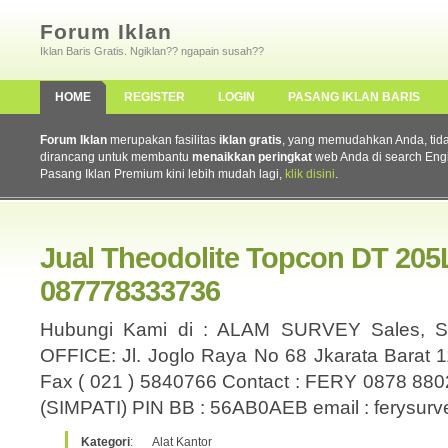
Forum Iklan
Iklan Baris Gratis. Ngiklan?? ngapain susah??
HOME
REGISTER
LOGIN
PASANG IKLAN BARIS
Forum Iklan
merupakan fasilitas
iklan gratis
, yang memudahkan Anda, tidak 
dirancang untuk membantu
menaikkan peringkat
web Anda di search Eng
Pasang Iklan Premium kini lebih mudah lagi,
klik disini
.
Jual Theodolite Topcon DT 205
087778333736
Hubungi Kami di : ALAM SURVEY Sales, Se
OFFICE: Jl. Joglo Raya No 68 Jkarata Barat 
Fax ( 021 ) 5840766 Contact : FERY 0878 88
(SIMPATI) PIN BB : 56AB0AEB email : ferysu
Kategori
:
Alat Kantor