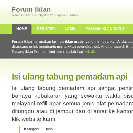
Forum Iklan
Iklan Baris Gratis. Ngiklan?? ngapain susah??
HOME
REGISTER
LOGIN
PASANG IKLAN BARIS
Forum Iklan
merupakan fasilitas
iklan gratis
, yang memudahkan Anda, tidak 
dirancang untuk membantu
menaikkan peringkat
web Anda di search Eng
Pasang Iklan Premium kini lebih mudah lagi,
klik disini
.
Isi ulang tabung pemadam api
Isi ulang tabung pemadam api sangat pentin
bahaya kebakaran yang sewaktu waktu bisa
melayani refill apar semua jenis alat pemadam
ditunggu atau di jemput dan di antar ke kanto
klik website kami
Kategori
:
Jasa