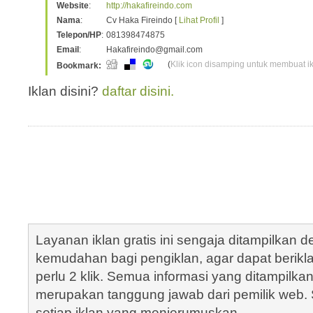
Website
:
http://hakafireindo.com
Nama
:
Cv Haka Fireindo [
Lihat Profil
]
Telepon/HP
:
081398474875
Email
:
Hakafireindo@gmail.com
(
Klik icon disamping untuk membuat ikl
Bookmark:
Iklan disini?
daftar disini.
Layanan iklan gratis ini sengaja ditampilkan
kemudahan bagi pengiklan, agar dapat berik
perlu 2 klik. Semua informasi yang ditampilka
merupakan tanggung jawab dari pemilik web. S
setiap iklan yang menjerumuskan.