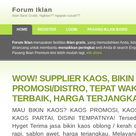
Forum Iklan
Iklan Baris Gratis. Ngiklan?? ngapain susah??
HOME
REGISTER
LOGIN
PASANG IKLAN BARIS
Forum Iklan
merupakan fasilitas
iklan gratis
, yang memudahkan Anda, tidak 
dirancang untuk membantu
menaikkan peringkat
web Anda di search Eng
Pasang Iklan Premium kini lebih mudah lagi,
klik disini
.
WOW! SUPPLIER KAOS, BIKIN
PROMOSI/DISTRO, TEPAT WAK
TERBAIK, HARGA TERJANGK
MAU BIKIN KAOS? KAOS PROMOSI, KAO
KAOS PARTAI, DISINI TEMPATNYA! Tersedi
Hyget Terima jasa bikin kaos oblong / kerah d
rapi, sablon awet, harga terjangkau. Melayan