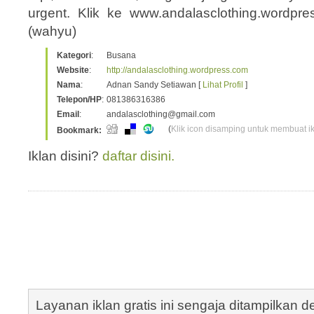
urgent. Klik ke www.andalasclothing.wordp
(wahyu)
Kategori
:
Busana
Website
:
http://andalasclothing.wordpress.com
Nama
:
Adnan Sandy Setiawan [
Lihat Profil
]
Telepon/HP
:
081386316386
Email
:
andalasclothing@gmail.com
(
Klik icon disamping untuk membuat ikl
Bookmark:
Iklan disini?
daftar disini.
Layanan iklan gratis ini sengaja ditampilkan