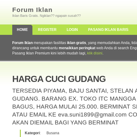
Forum Iklan
Iklan Baris Gratis. Ngiklan?? ngapain susah??
HOME
REGISTER
LOGIN
PASANG IKLAN BARIS
Forum Iklan
merupakan fasilitas
iklan gratis
, yang memudahkan Anda, tidak 
dirancang untuk membantu
menaikkan peringkat
web Anda di search Eng
Pasang Iklan Premium kini lebih mudah lagi,
klik disini
.
HARGA CUCI GUDANG
TERSEDIA PIYAMA, BAJU SANTAI, STELAN 
GUDANG. BARANG EX. TOKO ITC MANGGA 
BAGUS, HARGA MULAI 25.000. BERMINAT S
ATAU EMAIL KE eva.suni1899@gmail.com 
AKAN DIEMAIL BAGI YANG BERMINAT
Kategori
:
Busana