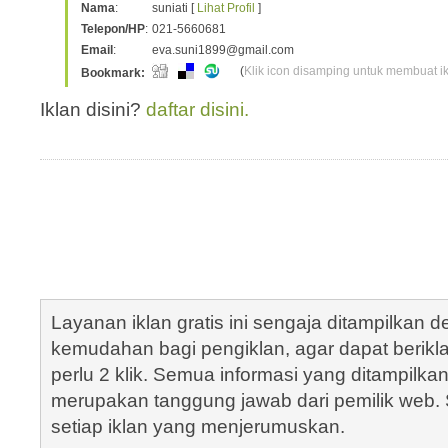
Nama
:
suniati [
Lihat Profil
]
Telepon/HP
:
021-5660681
Email
:
eva.suni1899@gmail.com
(
Klik icon disamping untuk membuat ikl
Bookmark:
Iklan disini?
daftar disini.
Layanan iklan gratis ini sengaja ditampilkan
kemudahan bagi pengiklan, agar dapat berik
perlu 2 klik. Semua informasi yang ditampilka
merupakan tanggung jawab dari pemilik web. S
setiap iklan yang menjerumuskan.