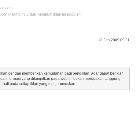
ail.com
 icon disamping untuk membuat iklan ini populer.
)
18 Feb 2009 09:31
mpilkan dengan memberikan kemudahan bagi pengiklan, agar dapat beriklan
mua informasi yang ditampilkan pada web ini bukan merupakan tanggung
ti-hati pada setiap iklan yang menjerumuskan.