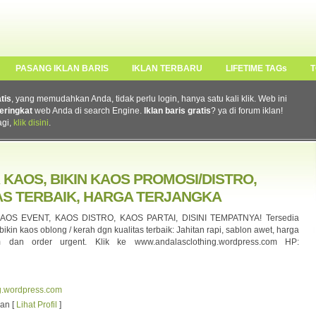
PASANG IKLAN BARIS
IKLAN TERBARU
LIFETIME TAGs
T
atis
, yang memudahkan Anda, tidak perlu login, hanya satu kali klik. Web ini
eringkat
web Anda di search Engine.
Iklan baris gratis
? ya di forum iklan!
agi,
klik disini
.
 KAOS, BIKIN KAOS PROMOSI/DISTRO,
AS TERBAIK, HARGA TERJANGKA
OS EVENT, KAOS DISTRO, KAOS PARTAI, DISINI TEMPATNYA! Tersedia
ikin kaos oblong / kerah dgn kualitas terbaik: Jahitan rapi, sablon awet, harga
im dan order urgent. Klik ke www.andalasclothing.wordpress.com HP:
ng.wordpress.com
an [
Lihat Profil
]