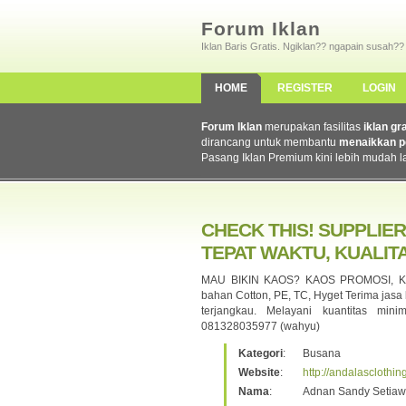
Forum Iklan
Iklan Baris Gratis. Ngiklan?? ngapain susah??
HOME
REGISTER
LOGIN
Forum Iklan
merupakan fasilitas
iklan gr
dirancang untuk membantu
menaikkan p
Pasang Iklan Premium kini lebih mudah l
CHECK THIS! SUPPLIER
TEPAT WAKTU, KUALIT
MAU BIKIN KAOS? KAOS PROMOSI, KA
bahan Cotton, PE, TC, Hyget Terima jasa b
terjangkau. Melayani kuantitas min
081328035977 (wahyu)
Kategori
:
Busana
Website
:
http://andalasclothi
Nama
:
Adnan Sandy Setiaw