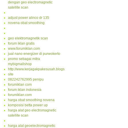
dengan geo electromagnetic
satellite scan
adjust power alinco dr 135
novena obat smoothing
geo elektromagnetik scan
forum iklan gratis
www.forumiklan.com
jual nano energizer di purwokerto
promo sebagai mitra
mybigmallshop
http://www.kerjagakpakesusah.blogspot.com/
site
082242762995 penipu
forumiklan com
forum iklan indonesia
forumiklan.com
harga obat smoothing novena
komposisi betta power up
harga alat geo electromagnetic
satellite scan
harga alat geoelectromagnetic