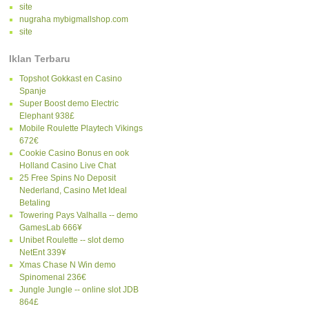
site
nugraha mybigmallshop.com
site
Iklan Terbaru
Topshot Gokkast en Casino
Spanje
Super Boost demo Electric
Elephant 938£
Mobile Roulette Playtech Vikings
672€
Cookie Casino Bonus en ook
Holland Casino Live Chat
25 Free Spins No Deposit
Nederland, Casino Met Ideal
Betaling
Towering Pays Valhalla -- demo
GamesLab 666¥
Unibet Roulette -- slot demo
NetEnt 339¥
Xmas Chase N Win demo
Spinomenal 236€
Jungle Jungle -- online slot JDB
864£