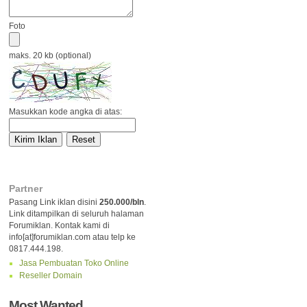
Foto
maks. 20 kb (optional)
Masukkan kode angka di atas:
Partner
Pasang Link iklan disini
250.000/bln
.
Link ditampilkan di seluruh halaman
Forumiklan. Kontak kami di
info[at]forumiklan.com atau telp ke
0817.444.198.
Jasa Pembuatan Toko Online
Reseller Domain
Most Wanted