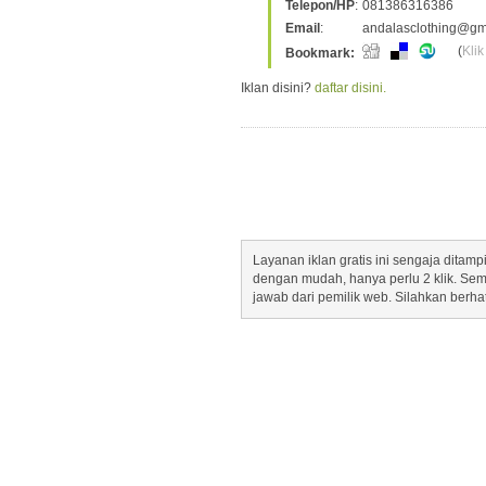
Telepon/HP
:
081386316386
Email
:
andalasclothing@gm
(
Klik
Bookmark:
Iklan disini?
daftar disini.
Layanan iklan gratis ini sengaja dita
dengan mudah, hanya perlu 2 klik. Se
jawab dari pemilik web. Silahkan berha