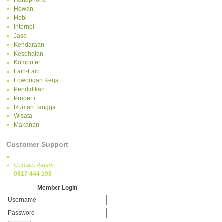
Handphone
Hewan
Hobi
Internet
Jasa
Kendaraan
Kesehatan
Komputer
Lain-Lain
Lowongan Kerja
Pendidikan
Properti
Rumah Tangga
Wisata
Makanan
Customer Support
Contact Person
0817 444 198
Member Login
Username
Password