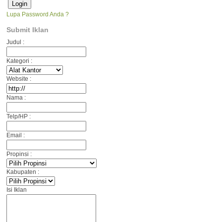
Lupa Password Anda ?
Submit Iklan
Judul :
Kategori :
Website :
Nama :
Telp/HP :
Email :
Propinsi :
Kabupaten :
Isi Iklan