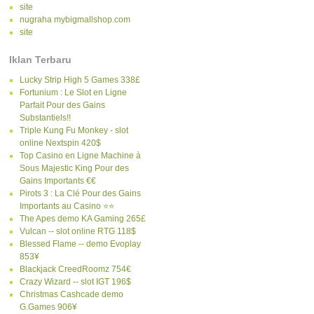
site
nugraha mybigmallshop.com
site
Iklan Terbaru
Lucky Strip High 5 Games 338£
Fortunium : Le Slot en Ligne
Parfait Pour des Gains
Substantiels!!
Triple Kung Fu Monkey - slot
online Nextspin 420$
Top Casino en Ligne Machine à
Sous Majestic King Pour des
Gains Importants €€
Pirots 3 : La Clé Pour des Gains
Importants au Casino ⭐⭐
The Apes demo KA Gaming 265£
Vulcan -- slot online RTG 118$
Blessed Flame -- demo Evoplay
853¥
Blackjack CreedRoomz 754€
Crazy Wizard -- slot IGT 196$
Christmas Cashcade demo
G.Games 906¥