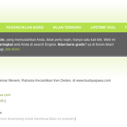
PASANG IKLAN BARIS
IKLAN TERBARU
LIFETIME TAGs
T
atis
, yang memudahkan Anda, tidak perlu login, hanya satu kali klik. Web ini
eringkat
web Anda di search Engine.
Iklan baris gratis
? ya di forum iklan!
agi,
klik disini
.
 Semar Mesem, Rahasia Kecantikan Ken Dedes. di www.budayajawa.com
awa.com
fil
]
m
 icon disamping untuk membuat iklan ini populer.
)