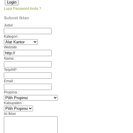
Lupa Password Anda ?
Submit Iklan
Judul :
Kategori :
Website :
Nama :
Telp/HP :
Email :
Propinsi :
Kabupaten :
Isi Iklan