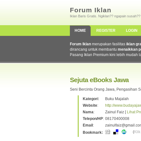
Forum Iklan
Iklan Baris Gratis. Ngiklan?? ngapain susah??
HOME
REGISTER
LOGIN
Forum Iklan
merupakan fasilitas
iklan gr
dirancang untuk membantu
menaikkan p
Pasang Iklan Premium kini lebih mudah l
Sejuta eBooks Jawa
Seni Bercinta Orang Jawa, Pengasihan
Kategori
:
Buku Majalah
Website
:
http://www.budayaj
Nama
:
Zainul Faiz [
Lihat Pro
Telepon/HP
:
08170400008
Email
:
zainulfaiz@gmail.co
(
Klik
Bookmark: