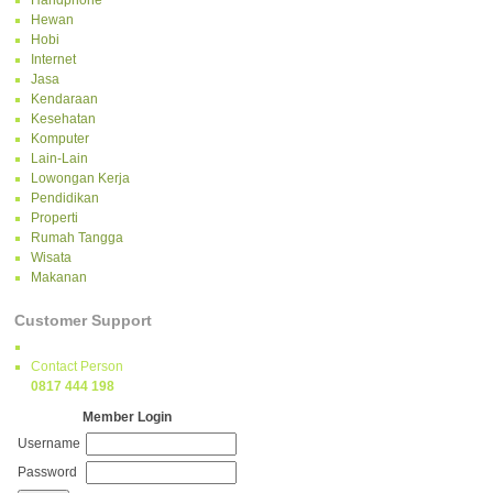
Handphone
Hewan
Hobi
Internet
Jasa
Kendaraan
Kesehatan
Komputer
Lain-Lain
Lowongan Kerja
Pendidikan
Properti
Rumah Tangga
Wisata
Makanan
Customer Support
Contact Person
0817 444 198
Member Login
Username
Password