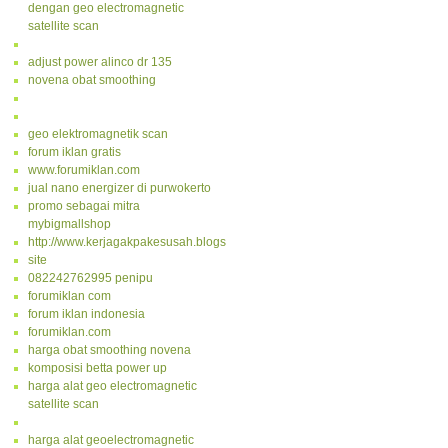
dengan geo electromagnetic
satellite scan
adjust power alinco dr 135
novena obat smoothing
geo elektromagnetik scan
forum iklan gratis
www.forumiklan.com
jual nano energizer di purwokerto
promo sebagai mitra
mybigmallshop
http://www.kerjagakpakesusah.blogspot.com/
site
082242762995 penipu
forumiklan com
forum iklan indonesia
forumiklan.com
harga obat smoothing novena
komposisi betta power up
harga alat geo electromagnetic
satellite scan
harga alat geoelectromagnetic