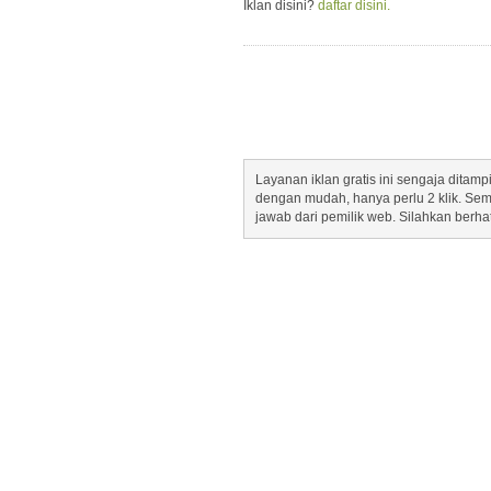
Iklan disini?
daftar disini.
Layanan iklan gratis ini sengaja dita
dengan mudah, hanya perlu 2 klik. Se
jawab dari pemilik web. Silahkan berha