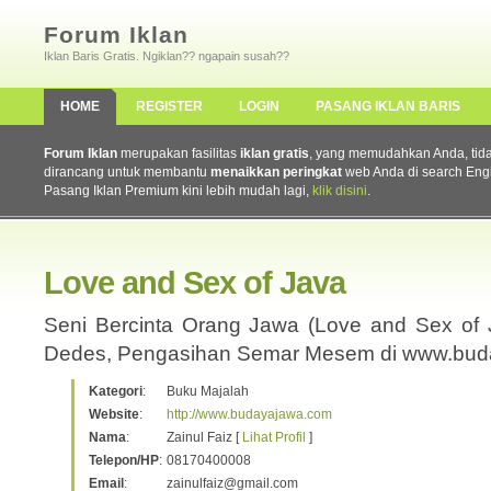
Forum Iklan
Iklan Baris Gratis. Ngiklan?? ngapain susah??
HOME
REGISTER
LOGIN
PASANG IKLAN BARIS
Forum Iklan
merupakan fasilitas
iklan gratis
, yang memudahkan Anda, tidak 
dirancang untuk membantu
menaikkan peringkat
web Anda di search Eng
Pasang Iklan Premium kini lebih mudah lagi,
klik disini
.
Love and Sex of Java
Seni Bercinta Orang Jawa (Love and Sex of 
Dedes, Pengasihan Semar Mesem di www.bud
Kategori
:
Buku Majalah
Website
:
http://www.budayajawa.com
Nama
:
Zainul Faiz [
Lihat Profil
]
Telepon/HP
:
08170400008
Email
:
zainulfaiz@gmail.com