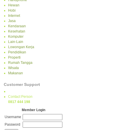
Handphone
Hewan
Hobi
Internet
Jasa
Kendaraan
Kesehatan
Komputer
Lain-Lain
Lowongan Kerja
Pendidikan
Properti
Rumah Tangga
Wisata
Makanan
Customer Support
Contact Person
0817 444 198
Member Login
Username
Password