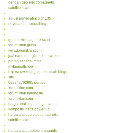
dengan geo electromagnetic
satellite scan
adjust power alinco dr 135
novena obat smoothing
geo elektromagnetik scan
forum iklan gratis
www.forumiklan.com
jual nano energizer di purwokerto
promo sebagai mitra
mybigmallshop
http://www.kerjagakpakesusah.blogspot.com/
site
082242762995 penipu
forumiklan com
forum iklan indonesia
forumiklan.com
harga obat smoothing novena
komposisi betta power up
harga alat geo electromagnetic
satellite scan
harga alat geoelectromagnetic