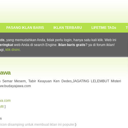
PASANG IKLAN BARIS
IKLAN TERBARU
LIFETIME TAGs
T
atis
, yang memudahkan Anda, tidak perlu login, hanya satu kali klik. Web ini
eringkat
web Anda di search Engine.
Iklan baris gratis
? ya di forum iklan!
agi,
klik disini
.
Jawa
n Semar Mesem, Tabir Keayuan Ken Dedes,JAGATING LELEMBUT Misteri
www.budayajawa.com
awa.com
fil
]
m
 icon disamping untuk membuat iklan ini populer.
)