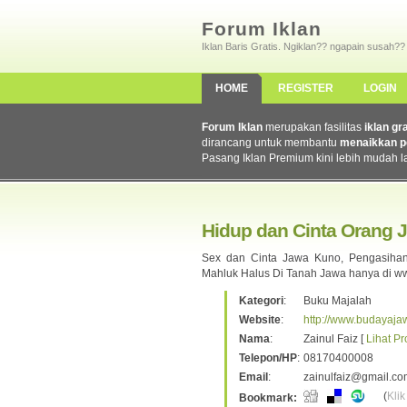
Forum Iklan
Iklan Baris Gratis. Ngiklan?? ngapain susah??
HOME
REGISTER
LOGIN
Forum Iklan
merupakan fasilitas
iklan gr
dirancang untuk membantu
menaikkan p
Pasang Iklan Premium kini lebih mudah l
Hidup dan Cinta Orang 
Sex dan Cinta Jawa Kuno, Pengasiha
Mahluk Halus Di Tanah Jawa hanya di 
Kategori
:
Buku Majalah
Website
:
http://www.budayaj
Nama
:
Zainul Faiz [
Lihat Pro
Telepon/HP
:
08170400008
Email
:
zainulfaiz@gmail.co
(
Klik
Bookmark: