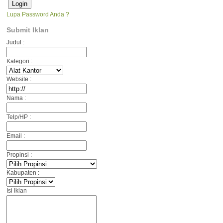
Lupa Password Anda ?
Submit Iklan
Judul :
Kategori :
Website :
Nama :
Telp/HP :
Email :
Propinsi :
Kabupaten :
Isi Iklan