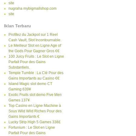
site
nugraha mybigmallshop.com
site
Iklan Terbaru
Profitez du Jackpot sur 1 Reel
Cash Vault, Slot Incontournable.
Le Meilleur Slot en Ligne Age of
the Gods Pour Gagner Gros €€
100 Juicy Fruits : Le Slot en Ligne
Parfait Pour des Gains
Substantiels.
Temple Tumble : La Clé Pour des
Gains Importants au Casino €€
Island Magic slot demo CT
Gaming 639¥
Exotic Fruits slot demo Five Men
Games 137¥
Top Casino en Ligne Machine à
Sous Wild Wild Riches Pour des
Gains Importants €
Lucky Strip High 5 Games 338£
Fortunium : Le Slot en Ligne
Parfait Pour des Gains