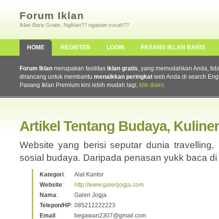
Forum Iklan
Iklan Baris Gratis. Ngiklan?? ngapain susah??
HOME
REGISTER
LOGIN
PASANG IKLAN BARIS
Forum Iklan
merupakan fasilitas
iklan gratis
, yang memudahkan Anda, tidak 
dirancang untuk membantu
menaikkan peringkat
web Anda di search Eng
Pasang Iklan Premium kini lebih mudah lagi,
klik disini
.
Artikel Tentang Budaya, Kuliner
Website yang berisi seputar dunia travelling,
sosial budaya. Daripada penasan yukk baca di
Kategori
:
Alat Kantor
Website
:
http://www.galerijogja.com
Nama
:
Galeri Jogja
Telepon/HP
:
085212222223
Email
:
begawan2307@gmail.com