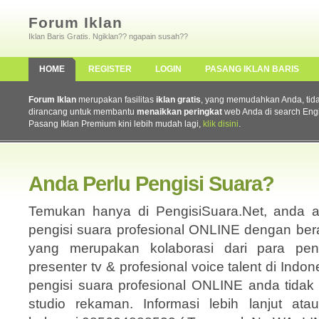
Forum Iklan
Iklan Baris Gratis. Ngiklan?? ngapain susah??
HOME
REGISTER
LOGIN
PASANG IKLAN BARIS
Forum Iklan
merupakan fasilitas
iklan gratis
, yang memudahkan Anda, tidak 
dirancang untuk membantu
menaikkan peringkat
web Anda di search Eng
Pasang Iklan Premium kini lebih mudah lagi,
klik disini
.
Anda Perlu Pengisi Suara?
Temukan hanya di PengisiSuara.Net, anda 
pengisi suara profesional ONLINE dengan ber
yang merupakan kolaborasi dari para peny
presenter tv & profesional voice talent di In
pengisi suara profesional ONLINE anda tidak 
studio rekaman. Informasi lebih lanjut a