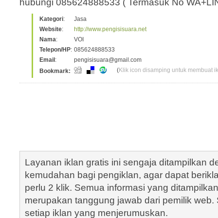
hubungi 085624888533 ( Termasuk No WA+LIN
Kategori
:
Jasa
Website
:
http://www.pengisisuara.net
Nama
:
VOI
Telepon/HP
:
085624888533
Email
:
pengisisuara@gmail.com
(
Klik icon disamping untuk membuat ikl
Bookmark:
Layanan iklan gratis ini sengaja ditampilkan
kemudahan bagi pengiklan, agar dapat berik
perlu 2 klik. Semua informasi yang ditampilka
merupakan tanggung jawab dari pemilik web. S
setiap iklan yang menjerumuskan.