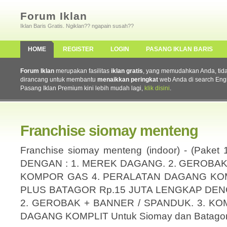
Forum Iklan
Iklan Baris Gratis. Ngiklan?? ngapain susah??
HOME
REGISTER
LOGIN
PASANG IKLAN BARIS
Forum Iklan
merupakan fasilitas
iklan gratis
, yang memudahkan Anda, tidak 
dirancang untuk membantu
menaikkan peringkat
web Anda di search Eng
Pasang Iklan Premium kini lebih mudah lagi,
klik disini
.
Franchise siomay menteng
Franchise siomay menteng (indoor) - (Pake
DENGAN : 1. MEREK DAGANG. 2. GEROBAK 
KOMPOR GAS 4. PERALATAN DAGANG KOMPLIT
PLUS BATAGOR Rp.15 JUTA LENGKAP DEN
2. GEROBAK + BANNER / SPANDUK. 3. K
DAGANG KOMPLIT Untuk Siomay dan Batago