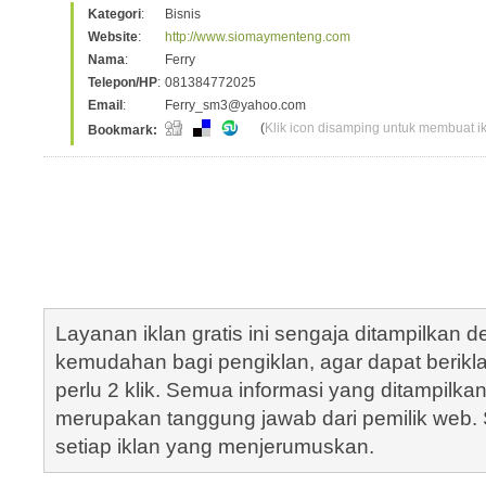
Kategori
:
Bisnis
Website
:
http://www.siomaymenteng.com
Nama
:
Ferry
Telepon/HP
:
081384772025
Email
:
Ferry_sm3@yahoo.com
(
Klik icon disamping untuk membuat ikl
Bookmark:
Layanan iklan gratis ini sengaja ditampilkan
kemudahan bagi pengiklan, agar dapat berik
perlu 2 klik. Semua informasi yang ditampilka
merupakan tanggung jawab dari pemilik web. S
setiap iklan yang menjerumuskan.