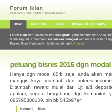
Forum Iklan
Iklan Baris Gratis. Ngiklan?? ngapain susah??
HOME
REGISTER
LOGIN
PASANG IKLAN BARIS
Forum Iklan
merupakan fasilitas
iklan gratis
, yang memudahkan Anda, tidak 
dirancang untuk membantu
menaikkan peringkat
web Anda di search Eng
Pasang Iklan Premium kini lebih mudah lagi,
klik disini
.
peluang bisnis 2015 dgn modal k
Hanya dgn modal 85rb saja, anda akan mend
manggis kaya manfaat, dan potensi income s
Ditambah reward mulai dari 1jt s/d deposit
apalagi, segera bergabung dgn komunitas yg
085795880109, pin bb 545b97e4
Kategori
:
Bisnis