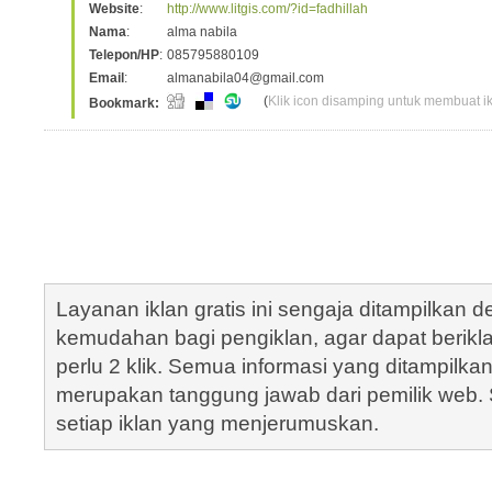
Website
:
http://www.litgis.com/?id=fadhillah
Nama
:
alma nabila
Telepon/HP
:
085795880109
Email
:
almanabila04@gmail.com
(
Klik icon disamping untuk membuat ikl
Bookmark:
Layanan iklan gratis ini sengaja ditampilkan
kemudahan bagi pengiklan, agar dapat berik
perlu 2 klik. Semua informasi yang ditampilka
merupakan tanggung jawab dari pemilik web. S
setiap iklan yang menjerumuskan.