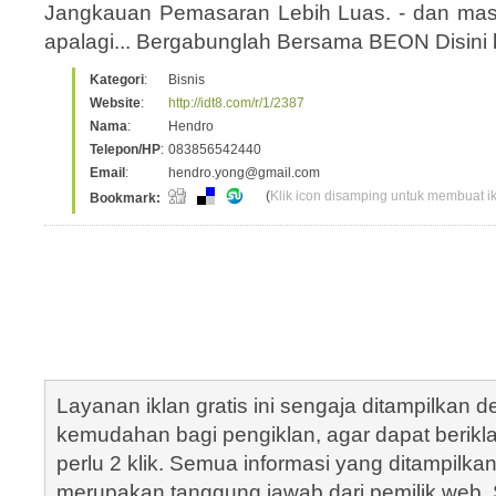
Jangkauan Pemasaran Lebih Luas. - dan masih
apalagi... Bergabunglah Bersama BEON Disini ht
Kategori
:
Bisnis
Website
:
http://idt8.com/r/1/2387
Nama
:
Hendro
Telepon/HP
:
083856542440
Email
:
hendro.yong@gmail.com
(
Klik icon disamping untuk membuat ikl
Bookmark:
Layanan iklan gratis ini sengaja ditampilkan
kemudahan bagi pengiklan, agar dapat berik
perlu 2 klik. Semua informasi yang ditampilka
merupakan tanggung jawab dari pemilik web. S