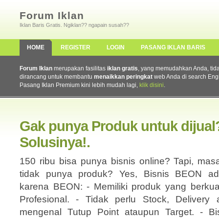
Forum Iklan
Iklan Baris Gratis. Ngiklan?? ngapain susah??
HOME
REGISTER
LOGIN
PASANG IKLAN BARIS
Forum Iklan
merupakan fasilitas
iklan gratis
, yang memudahkan Anda, tidak 
dirancang untuk membantu
menaikkan peringkat
web Anda di search Eng
Pasang Iklan Premium kini lebih mudah lagi,
klik disini
.
Gak punya Produk untuk dijual
Solusinya!.
150 ribu bisa punya bisnis online? Tapi, mas
tidak punya produk? Yes, Bisnis BEON ad
karena BEON: - Memiliki produk yang berkua
Profesional. - Tidak perlu Stock, Delivery
mengenal Tutup Point ataupun Target. - Bis