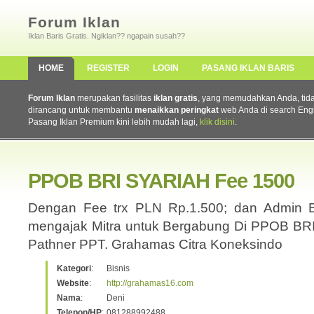
Forum Iklan
Iklan Baris Gratis. Ngiklan?? ngapain susah??
HOME
REGISTER
LOGIN
PASANG IKLAN BARIS
Forum Iklan
merupakan fasilitas
iklan gratis
, yang memudahkan Anda, tidak 
dirancang untuk membantu
menaikkan peringkat
web Anda di search Eng
Pasang Iklan Premium kini lebih mudah lagi,
klik disini
.
PPOB BRI SYARIAH Fee 1500
Dengan Fee trx PLN Rp.1.500; dan Admin 
mengajak Mitra untuk Bergabung Di PPOB BRI 
Pathner PPT. Grahamas Citra Koneksindo
Kategori
:
Bisnis
Website
:
http://grahamas16.com
Nama
:
Deni
Telepon/HP
:
081288992488