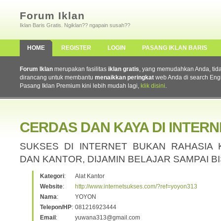
Forum Iklan
Iklan Baris Gratis. Ngiklan?? ngapain susah??
HOME
REGISTER
LOGIN
PASANG IKLAN BARIS
Forum Iklan
merupakan fasilitas
iklan gratis
, yang memudahkan Anda, tidak 
dirancang untuk membantu
menaikkan peringkat
web Anda di search Eng
Pasang Iklan Premium kini lebih mudah lagi,
klik disini
.
CERDAS DAN KAYA DI INTERN
SUKSES DI INTERNET BUKAN RAHASIA 
DAN KANTOR, DIJAMIN BELAJAR SAMPAI B
Kategori
:
Alat Kantor
Website
:
http://www.internetsukses.com/?ref=yoyon313
Nama
:
YOYON
Telepon/HP
:
081216923444
Email
:
yuwana313@gmail.com