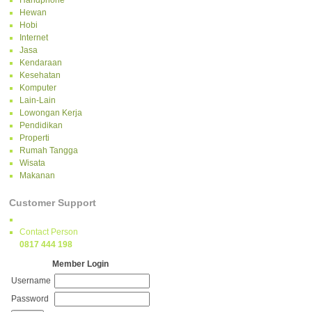
Handphone
Hewan
Hobi
Internet
Jasa
Kendaraan
Kesehatan
Komputer
Lain-Lain
Lowongan Kerja
Pendidikan
Properti
Rumah Tangga
Wisata
Makanan
Customer Support
Contact Person
0817 444 198
Member Login
Username
Password