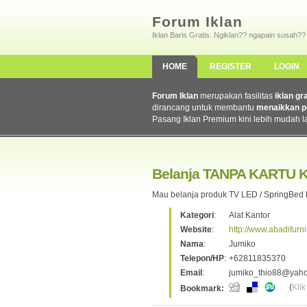
Forum Iklan
Iklan Baris Gratis. Ngiklan?? ngapain susah??
HOME
REGISTER
LOGIN
Forum Iklan
merupakan fasilitas
iklan gr
dirancang untuk membantu
menaikkan p
Pasang Iklan Premium kini lebih mudah l
Belanja TANPA KARTU 
Mau belanja produk TV LED / SpringBed b
Kategori
:
Alat Kantor
Website
:
http://www.abadifurn
Nama
:
Jumiko
Telepon/HP
:
+62811835370
Email
:
jumiko_thio88@yaho
(
Klik
Bookmark: