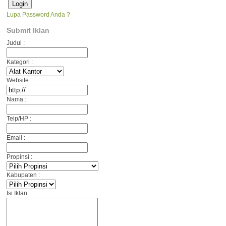
Lupa Password Anda ?
Submit Iklan
Judul :
Kategori :
Website :
Nama :
Telp/HP :
Email :
Propinsi :
Kabupaten :
Isi Iklan