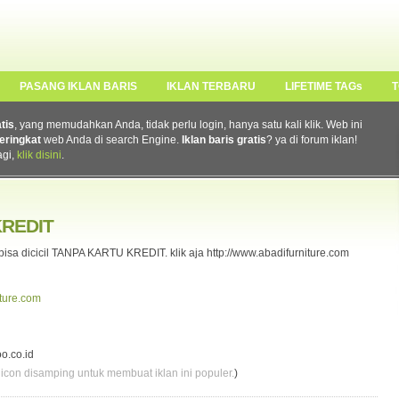
PASANG IKLAN BARIS
IKLAN TERBARU
LIFETIME TAGs
T
atis
, yang memudahkan Anda, tidak perlu login, hanya satu kali klik. Web ini
eringkat
web Anda di search Engine.
Iklan baris gratis
? ya di forum iklan!
agi,
klik disini
.
KREDIT
isa dicicil TANPA KARTU KREDIT. klik aja http://www.abadifurniture.com
iture.com
o.co.id
 icon disamping untuk membuat iklan ini populer.
)