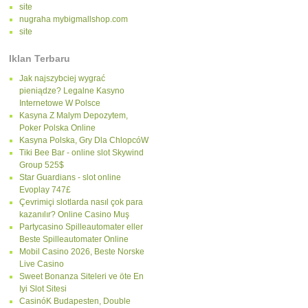
site
nugraha mybigmallshop.com
site
Iklan Terbaru
Jak najszybciej wygrać
pieniądze? Legalne Kasyno
Internetowe W Polsce
Kasyna Z Malym Depozytem,
Poker Polska Online
Kasyna Polska, Gry Dla ChlopcóW
Tiki Bee Bar - online slot Skywind
Group 525$
Star Guardians - slot online
Evoplay 747£
Çevrimiçi slotlarda nasıl çok para
kazanılır? Online Casino Muş
Partycasino Spilleautomater eller
Beste Spilleautomater Online
Mobil Casino 2026, Beste Norske
Live Casino
Sweet Bonanza Siteleri ve öte En
Iyi Slot Sitesi
CasinóK Budapesten, Double