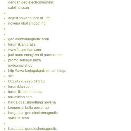
dengan geo electromagnetic
satellite scan
adjust power alinco dr 135
novena obat smoothing
geo elektromagnetik scan
forum iklan gratis
www.forumiklan.com
jual nano energizer di purwokerto
promo sebagai mitra
mybigmallshop
http://www.kerjagakpakesusah.blogspot.com/
site
082242762995 penipu
forumiklan com
forum iklan indonesia
forumiklan.com
harga obat smoothing novena
komposisi betta power up
harga alat geo electromagnetic
satellite scan
harga alat geoelectromagnetic