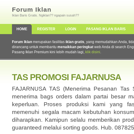
Forum Iklan
Iklan Baris Gratis. Ngiklan?? ngapain susah??
HOME
REGISTER
LOGIN
PASANG IKLAN BARIS
Forum Iklan
merupakan fasilitas
iklan gratis
, yang memudahkan Anda, tidak 
dirancang untuk membantu
menaikkan peringkat
web Anda di search Eng
Pasang Iklan Premium kini lebih mudah lagi,
klik disini
.
TAS PROMOSI FAJARNUSA
FAJARNUSA TAS (Menerima Pesanan Tas Se
menerima bags orders dalam partai besar ma
keperluan. Proses produksi kami yang f
memenuhi segala macam kebutuhan konsumen
diharapkan. Kamipun selalu memberikan prod
guaranteed melalui sorting goods. Hub. 0878