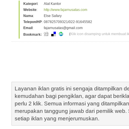
Kategori
:
Alat Kantor
Website
:
http://www.fajarnusatas.com
Nama
:
Else Safary
Telepon/HP
:
087825709321/022-91645582
Email
:
fajarnusatas@gmail.com
(
Klik icon disamping untuk membuat ikl
Bookmark:
Layanan iklan gratis ini sengaja ditampilkan
kemudahan bagi pengiklan, agar dapat berik
perlu 2 klik. Semua informasi yang ditampilka
merupakan tanggung jawab dari pemilik web. S
setiap iklan yang menjerumuskan.