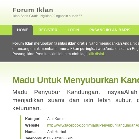
Forum Iklan
Iklan Baris Gratis. Ngiklan?? ngapain susah??
HOME
REGISTER
LOGIN
PASANG IKLAN BARIS
Forum Iklan
merupakan fasilitas
iklan gratis
, yang memudahkan Anda, tidak 
dirancang untuk membantu
menaikkan peringkat
web Anda di search Eng
Pasang Iklan Premium kini lebih mudah lagi,
klik disini
.
Madu Untuk Menyuburkan Kan
Madu Penyubur Kandungan, insyaaAlla
menjadikan suami dan istri lebih subur, 
keturunan.
Kategori
:
Alat Kantor
Website
:
http://www.facebook.com/MaduPenyuburKandunganAs
Nama
:
Ahli Herbal
Telepon/HP
:
087823836645