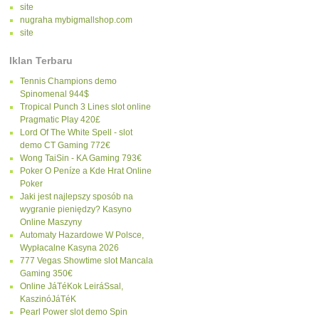
site
nugraha mybigmallshop.com
site
Iklan Terbaru
Tennis Champions demo
Spinomenal 944$
Tropical Punch 3 Lines slot online
Pragmatic Play 420£
Lord Of The White Spell - slot
demo CT Gaming 772€
Wong TaiSin - KA Gaming 793€
Poker O Peníze a Kde Hrat Online
Poker
Jaki jest najlepszy sposób na
wygranie pieniędzy? Kasyno
Online Maszyny
Automaty Hazardowe W Polsce,
Wypłacalne Kasyna 2026
777 Vegas Showtime slot Mancala
Gaming 350€
Online JáTéKok LeiráSsal,
KaszinóJáTéK
Pearl Power slot demo Spin