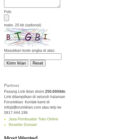
Foto
maks. 20 kb (optional)
Masukkan kode angka di atas:
Partner
Pasang Link iklan disini
250.000/bln
.
Link ditampilkan di seluruh halaman
Forumiklan. Kontak kami di
info[at]forumiklan.com atau telp ke
0817.444.198.
Jasa Pembuatan Toko Online
Reseller Domain
Most Wanted