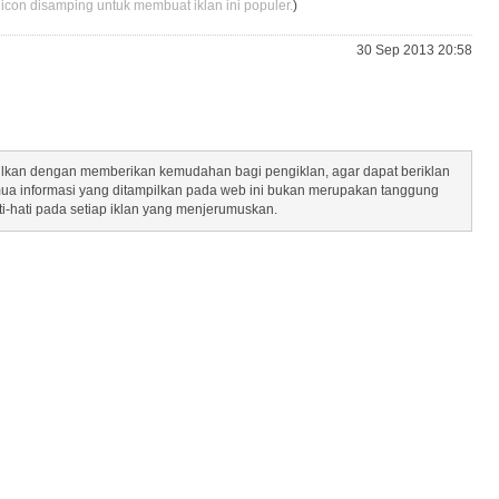
 icon disamping untuk membuat iklan ini populer.
)
30 Sep 2013 20:58
mpilkan dengan memberikan kemudahan bagi pengiklan, agar dapat beriklan
mua informasi yang ditampilkan pada web ini bukan merupakan tanggung
ti-hati pada setiap iklan yang menjerumuskan.