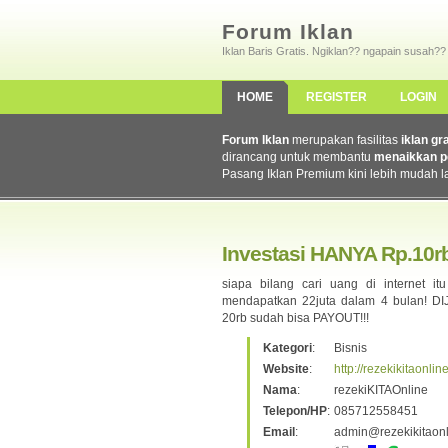
Forum Iklan
Iklan Baris Gratis. Ngiklan?? ngapain susah??
HOME
REGISTER
LOGIN
Forum Iklan
merupakan fasilitas
iklan gr
dirancang untuk membantu
menaikkan p
Pasang Iklan Premium kini lebih mudah l
Investasi HANYA Rp.10rb
siapa bilang cari uang di internet 
mendapatkan 22juta dalam 4 bulan! DI
20rb sudah bisa PAYOUT!!!
Kategori
:
Bisnis
Website
:
http://rezekikitaonli
Nama
:
rezekiKITAOnline
Telepon/HP
:
085712558451
Email
:
admin@rezekikitaon