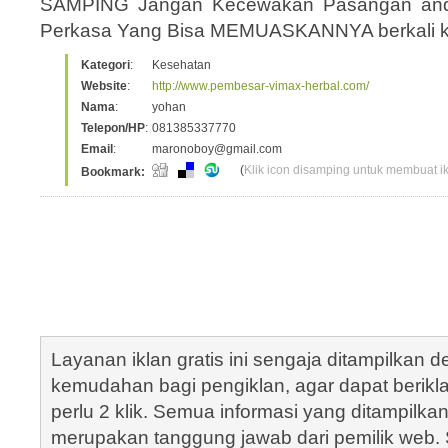
SAMPING Jangan Kecewakan Pasangan anda M
Perkasa Yang Bisa MEMUASKANNYA berkali kal
Kategori
:
Kesehatan
Website
:
http://www.pembesar-vimax-herbal.com/
Nama
:
yohan
Telepon/HP
:
081385337770
Email
:
maronoboy@gmail.com
(
Klik icon disamping untuk membuat ikl
Bookmark:
Layanan iklan gratis ini sengaja ditampilkan
kemudahan bagi pengiklan, agar dapat berik
perlu 2 klik. Semua informasi yang ditampilka
merupakan tanggung jawab dari pemilik web. S