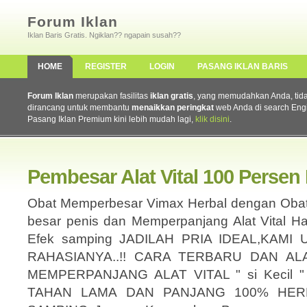
Forum Iklan
Iklan Baris Gratis. Ngiklan?? ngapain susah??
HOME
REGISTER
LOGIN
PASANG IKLAN BARIS
Forum Iklan
merupakan fasilitas
iklan gratis
, yang memudahkan Anda, tidak 
dirancang untuk membantu
menaikkan peringkat
web Anda di search Eng
Pasang Iklan Premium kini lebih mudah lagi,
klik disini
.
Pembesar Alat Vital 100 Perse
Obat Memperbesar Vimax Herbal dengan Oba
besar penis dan Memperpanjang Alat Vital H
Efek samping JADILAH PRIA IDEAL,KAM
RAHASIANYA..!! CARA TERBARU DAN A
MEMPERPANJANG ALAT VITAL " si Kecil
TAHAN LAMA DAN PANJANG 100% HER