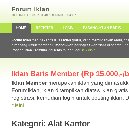
Forum Iklan
Iklan Baris Gratis. Ngiklan?? ngapain susah??
HOME
REGISTER
LOGIN
PASANG IKLAN BARIS
Forum Iklan
merupakan fasilitas
iklan gratis
, yang memudahkan Anda, tidak 
dirancang untuk membantu
menaikkan peringkat
web Anda di search Eng
Pasang Iklan Premium kini lebih mudah lagi,
klik disini
.
Iklan Baris Member (Rp 15.000,-/b
Iklan Member
merupakan iklan yang dimasuk
ForumIklan, iklan ditampilkan diatas iklan grati
registrasi, kemudian login untuk posting iklan. 
disini
.
Kategori: Alat Kantor