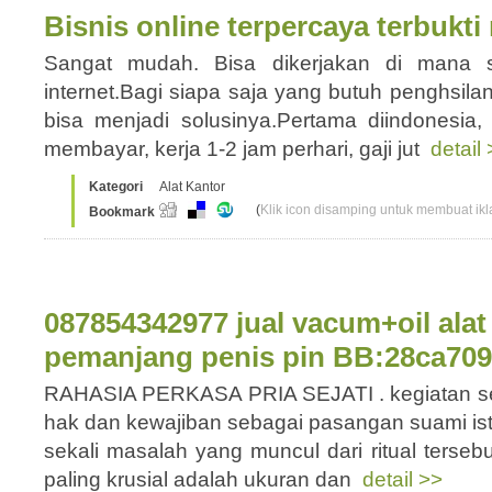
Bisnis online terpercaya terbukt
Sangat mudah. Bisa dikerjakan di mana 
internet.Bagi siapa saja yang butuh penghsila
bisa menjadi solusinya.Pertama diindonesia, 
membayar, kerja 1-2 jam perhari, gaji jut
detail
Kategori
Alat Kantor
(
Klik icon disamping untuk membuat ikla
Bookmark
087854342977 jual vacum+oil ala
pemanjang penis pin BB:28ca70
RAHASIA PERKASA PRIA SEJATI . kegiatan se
hak dan kewajiban sebagai pasangan suami ist
sekali masalah yang muncul dari ritual terseb
paling krusial adalah ukuran dan
detail >>