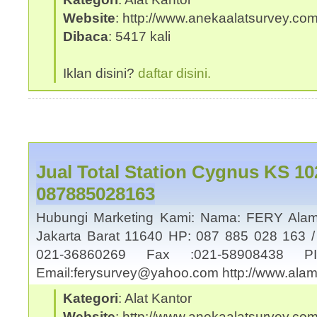
Website
: http://www.anekaalatsurvey.co
Dibaca
: 5417 kali
Iklan disini?
daftar disini.
Jual Total Station Cygnus KS 10
087885028163
Hubungi Marketing Kami: Nama: FERY Alama
Jakarta Barat 11640 HP: 087 885 028 163 /
021-36860269 Fax :021-58908438
Email:ferysurvey@yahoo.com http://www.al
Kategori
: Alat Kantor
Website
: http://www.anekaalatsurvey.co