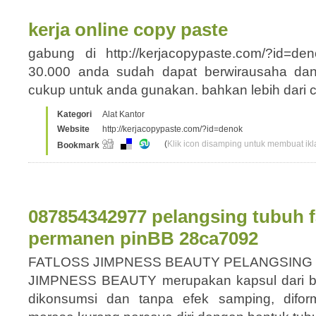
kerja online copy paste
gabung di http://kerjacopypaste.com/?id=d
30.000 anda sudah dapat berwirausaha da
cukup untuk anda gunakan. bahkan lebih dari
Kategori
Alat Kantor
Website
http://kerjacopypaste.com/?id=denok
(
Klik icon disamping untuk membuat ikla
Bookmark
087854342977 pelangsing tubuh fa
permanen pinBB 28ca7092
FATLOSS JIMPNESS BEAUTY PELANGSING
JIMPNESS BEAUTY merupakan kapsul dari b
dikonsumsi dan tanpa efek samping, difor