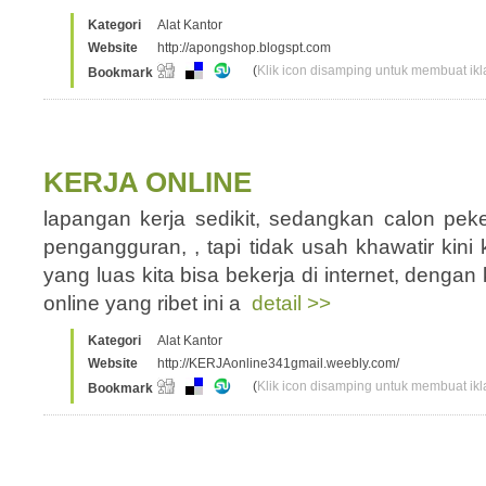
Kategori
Alat Kantor
Website
http://apongshop.blogspt.com
(
Klik icon disamping untuk membuat ikla
Bookmark
KERJA ONLINE
lapangan kerja sedikit, sedangkan calon pek
pengangguran, , tapi tidak usah khawatir kini ki
yang luas kita bisa bekerja di internet, dengan 
online yang ribet ini a
detail >>
Kategori
Alat Kantor
Website
http://KERJAonline341gmail.weebly.com/
(
Klik icon disamping untuk membuat ikla
Bookmark