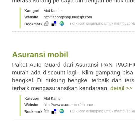
merasa kurang percaya diri dengan bentuk tu
Kategori
Alat Kantor
Website
http://apongshop.blogspt.com
(
Klik icon disamping untuk membuat ikla
Bookmark
Asuransi mobil
Paket Auto Guard dari Asuransi PAN PACIFI
murah ada discount lagi . Klim gampang bisa d
bengkel. Di dukung bengkel terbaik dan ter
terbaik mengasuransikan kendaraan
detail >>
Kategori
Alat Kantor
Website
http://www.asuransimobile.com
(
Klik icon disamping untuk membuat ikla
Bookmark