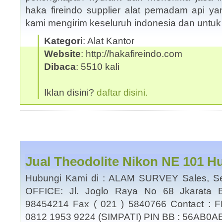
haka fireindo supplier alat pemadam api yan
kami mengirim keseluruh indonesia dan untu
Kategori
: Alat Kantor
Website
: http://hakafireindo.com
Dibaca
: 5510 kali
Iklan disini?
daftar disini.
Jual Theodolite Nikon NE 101 H
Hubungi Kami di : ALAM SURVEY Sales, Se
OFFICE: Jl. Joglo Raya No 68 Jkarata B
98454214 Fax ( 021 ) 5840766 Contact : 
0812 1953 9224 (SIMPATI) PIN BB : 56AB0A