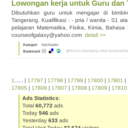
Lowongan kerja untuk Guru dan 
Dibutuhkan guru untuk mengajar di bimbin
Tangerang. Kualifikasi : - pria / wanita - S1 a
pelajaran Matematika, Fisika, Kimia, Bahasa
courseofgalaxy@yahoo.com
detail >>
Kategori
Alat Kantor
(
Klik icon disamping untuk membuat ikla
Bookmark
1
...... |
17797
|
17798
|
17799
|
17800
|
17801
|
17805
|
17806
|
17807
|
17808
|
17809
|
17810
Ads Statistics
:
Total
60,772
ads
Today
546
ads
Yesterday
633
ads
Total Visit Today
37,674
visitors