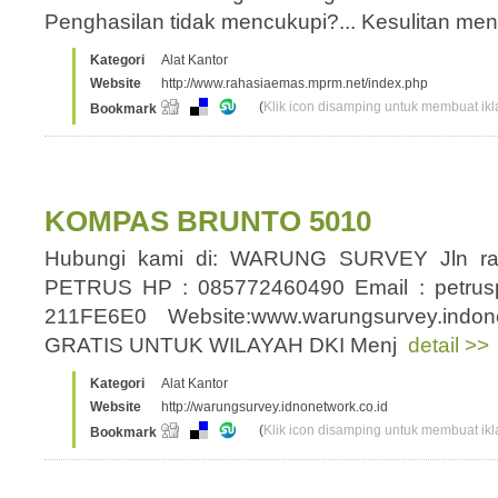
Penghasilan tidak mencukupi?... Kesulitan men
Kategori
Alat Kantor
Website
http://www.rahasiaemas.mprm.net/index.php
(
Klik icon disamping untuk membuat ikla
Bookmark
KOMPAS BRUNTO 5010
Hubungi kami di: WARUNG SURVEY Jln ra
PETRUS HP : 085772460490 Email : petrus
211FE6E0 Website:www.warungsurvey.indo
GRATIS UNTUK WILAYAH DKI Menj
detail >>
Kategori
Alat Kantor
Website
http://warungsurvey.idnonetwork.co.id
(
Klik icon disamping untuk membuat ikla
Bookmark