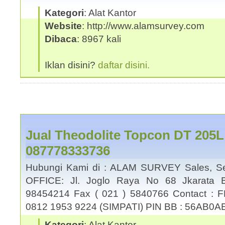
Kategori
: Alat Kantor
Website
: http://www.alamsurvey.com
Dibaca
: 8967 kali
Iklan disini?
daftar disini.
Jual Theodolite Topcon DT 205
087778333736
Hubungi Kami di : ALAM SURVEY Sales, Se
OFFICE: Jl. Joglo Raya No 68 Jkarata B
98454214 Fax ( 021 ) 5840766 Contact : 
0812 1953 9224 (SIMPATI) PIN BB : 56AB0A
Kategori
: Alat Kantor