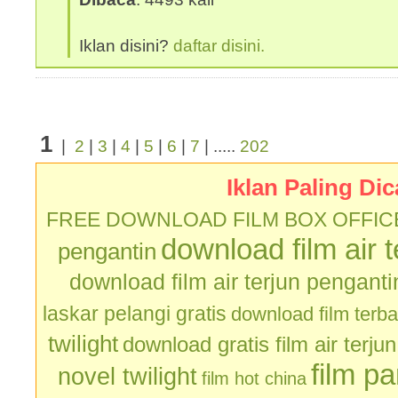
Iklan disini?
daftar disini.
1
|
2
|
3
|
4
|
5
|
6
|
7
| .....
202
Iklan Paling Dic
FREE DOWNLOAD FILM BOX OFFIC
download film air 
pengantin
download film air terjun penganti
laskar pelangi gratis
download film terb
twilight
download gratis film air terju
film p
novel twilight
film hot china