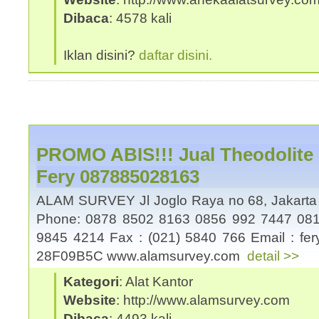
Dibaca
: 4578 kali
Iklan disini?
daftar disini.
PROMO ABIS!!! Jual Theodolite 
Fery 087885028163
ALAM SURVEY Jl Joglo Raya no 68, Jakart
Phone: 0878 8502 8163 0856 992 7447 081
9845 4214 Fax : (021) 5840 766 Email : fe
28F09B5C www.alamsurvey.com
detail >>
Kategori
: Alat Kantor
Website
: http://www.alamsurvey.com
Dibaca
: 4493 kali