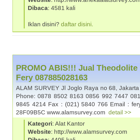
Dibaca
: 4581 kali
Iklan disini?
daftar disini.
PROMO ABIS!!! Jual Theodolite 
Fery 087885028163
ALAM SURVEY Jl Joglo Raya no 68, Jakart
Phone: 0878 8502 8163 0856 992 7447 081
9845 4214 Fax : (021) 5840 766 Email : fe
28F09B5C www.alamsurvey.com
detail >>
Kategori
: Alat Kantor
Website
: http://www.alamsurvey.com
Dibaca
: 4495 kali