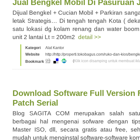
Jual Bengkel Mobil Di Pasuruan 
Dijual Bengkel + Cucian Mobil + Parkiran sang
letak Strategis… Di tengah tengah Kota ( dek
satu lokasi dg kolam renang dan water b
unit 2 lantai Lt = 200m2
detail >>
Kategori
Alat Kantor
Website
http://http://properti.tokobagus.com/ruko-dan-kios/ben
(
Klik icon disamping untuk membuat ikla
Bookmark
Download Software Full Version
Patch Serial
Blog SAGITA COM merupakan salah satu
berbagai hal mengenai sofware dengan tip
Master ISO, dll, secara gratis atau free, 
mudah untuk menginstal software-software ko