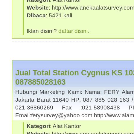
Website
: http://www.anekaalatsurvey.co
Dibaca
: 5421 kali
Iklan disini?
daftar disini.
Jual Total Station Cygnus KS 10
087885028163
Hubungi Marketing Kami: Nama: FERY Alama
Jakarta Barat 11640 HP: 087 885 028 163 /
021-36860269 Fax :021-58908438
Email:ferysurvey@yahoo.com http://www.al
Kategori
: Alat Kantor
Website
: http://www.anekaalatsurvey.co