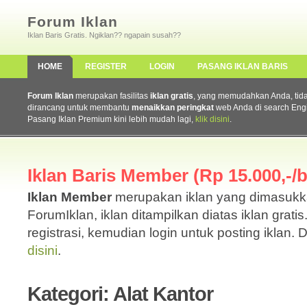
Forum Iklan
Iklan Baris Gratis. Ngiklan?? ngapain susah??
HOME
REGISTER
LOGIN
PASANG IKLAN BARIS
Forum Iklan
merupakan fasilitas
iklan gratis
, yang memudahkan Anda, tidak 
dirancang untuk membantu
menaikkan peringkat
web Anda di search Eng
Pasang Iklan Premium kini lebih mudah lagi,
klik disini
.
Iklan Baris Member (Rp 15.000,-/b
Iklan Member
merupakan iklan yang dimasuk
ForumIklan, iklan ditampilkan diatas iklan grati
registrasi, kemudian login untuk posting iklan. 
disini
.
Kategori: Alat Kantor