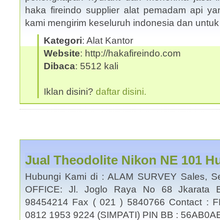
haka fireindo supplier alat pemadam api yan
kami mengirim keseluruh indonesia dan untu
Kategori
: Alat Kantor
Website
: http://hakafireindo.com
Dibaca
: 5512 kali
Iklan disini?
daftar disini.
Jual Theodolite Nikon NE 101 H
Hubungi Kami di : ALAM SURVEY Sales, Se
OFFICE: Jl. Joglo Raya No 68 Jkarata B
98454214 Fax ( 021 ) 5840766 Contact : 
0812 1953 9224 (SIMPATI) PIN BB : 56AB0A