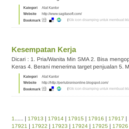
Kategori
Alat Kantor
Website
http://www.sagitasoft.com/
(
Klik icon disamping untuk membuat ikla
Bookmark
Kesempatan Kerja
Dicari : 1. Pria/Wanita Min SMA 2. Bisa mengop
Keras 4. Berani menerima target penjualan 5. 
Kategori
Alat Kantor
Website
http://http://perlubisnisonline.blogspot.com/
(
Klik icon disamping untuk membuat ikla
Bookmark
1
...... |
17913
|
17914
|
17915
|
17916
|
17917
|
17921
|
17922
|
17923
|
17924
|
17925
|
17926