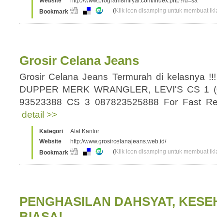
Website
http://www.program8milyar.com/index.php?id=sa
(
Klik icon disamping untuk membuat ikla
Bookmark
Grosir Celana Jeans
Grosir Celana Jeans Termurah di kelasnya 
DUPPER MERK WRANGLER, LEVI'S CS 1 (02
93523388 CS 3 087823525888 For Fast R
detail >>
Kategori
Alat Kantor
Website
http://www.grosircelanajeans.web.id/
(
Klik icon disamping untuk membuat ikla
Bookmark
PENGHASILAN DAHSYAT, KESE
BIASA!