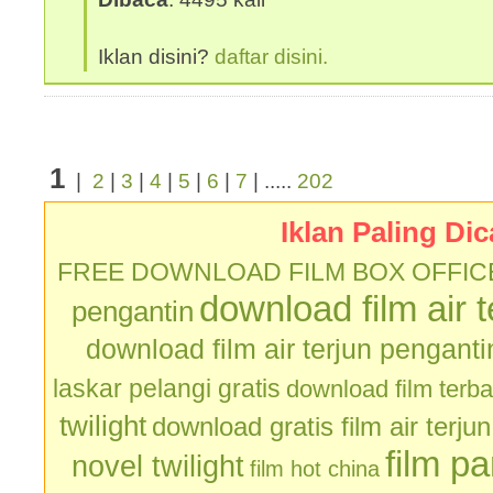
Iklan disini?
daftar disini.
1
|
2
|
3
|
4
|
5
|
6
|
7
| .....
202
Iklan Paling Dic
FREE DOWNLOAD FILM BOX OFFIC
download film air 
pengantin
download film air terjun penganti
laskar pelangi gratis
download film terb
twilight
download gratis film air terju
film p
novel twilight
film hot china