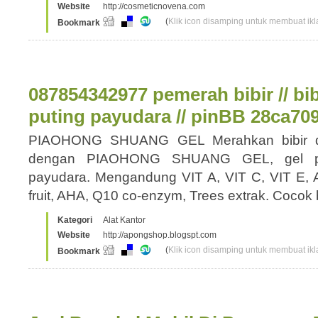
Website
http://cosmeticnovena.com
(
Klik icon disamping untuk membuat ikla
Bookmark
087854342977 pemerah bibir // bib
puting payudara // pinBB 28ca70
PIAOHONG SHUANG GEL Merahkan bibir da
dengan PIAOHONG SHUANG GEL, gel pem
payudara. Mengandung VIT A, VIT C, VIT E, Al
fruit, AHA, Q10 co-enzym, Trees extrak. Coco
Kategori
Alat Kantor
Website
http://apongshop.blogspt.com
(
Klik icon disamping untuk membuat ikla
Bookmark