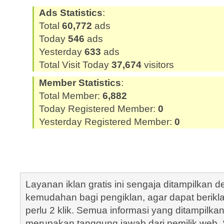
Ads Statistics
:
Total
60,772
ads
Today
546
ads
Yesterday
633
ads
Total Visit Today
37,674
visitors
Member Statistics
:
Total Member:
6,882
Today Registered Member:
0
Yesterday Registered Member:
0
Layanan iklan gratis ini sengaja ditampilkan
kemudahan bagi pengiklan, agar dapat berik
perlu 2 klik. Semua informasi yang ditampilka
merupakan tanggung jawab dari pemilik web. S