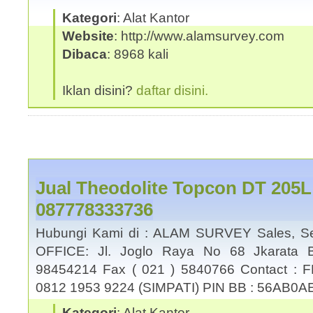
Kategori
: Alat Kantor
Website
: http://www.alamsurvey.com
Dibaca
: 8968 kali
Iklan disini?
daftar disini.
Jual Theodolite Topcon DT 205
087778333736
Hubungi Kami di : ALAM SURVEY Sales, Se
OFFICE: Jl. Joglo Raya No 68 Jkarata B
98454214 Fax ( 021 ) 5840766 Contact : 
0812 1953 9224 (SIMPATI) PIN BB : 56AB0A
Kategori
: Alat Kantor