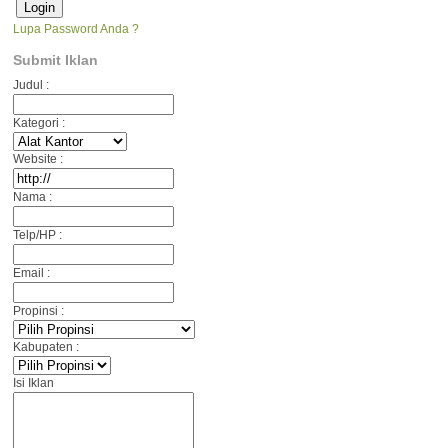
Lupa Password Anda ?
Submit Iklan
Judul :
Kategori :
Website :
Nama :
Telp/HP :
Email :
Propinsi :
Kabupaten :
Isi Iklan