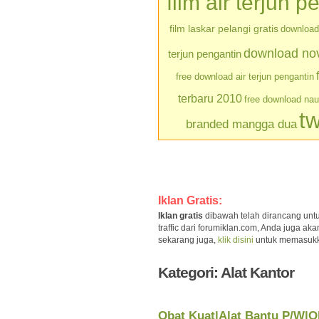
film air terjun p
film laskar pelangi gratis
download 
download nove
terjun pengantin
free download air terjun pengantin
terbaru 2010
free download na
tw
branded mangga dua
Iklan Gratis:
Iklan gratis
dibawah telah dirancang unt
traffic dari forumiklan.com, Anda juga a
sekarang juga,
klik disini
untuk memasukkan 
Kategori: Alat Kantor
Obat Kuat|Alat Bantu P/W|