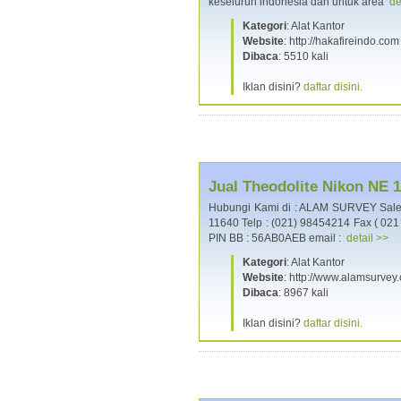
keseluruh indonesia dan untuk area
de
Kategori
: Alat Kantor
Website
: http://hakafireindo.com
Dibaca
: 5510 kali
Iklan disini?
daftar disini.
Jual Theodolite Nikon NE 
Hubungi Kami di : ALAM SURVEY Sales,
11640 Telp : (021) 98454214 Fax ( 02
PIN BB : 56AB0AEB email :
detail >>
Kategori
: Alat Kantor
Website
: http://www.alamsurvey
Dibaca
: 8967 kali
Iklan disini?
daftar disini.