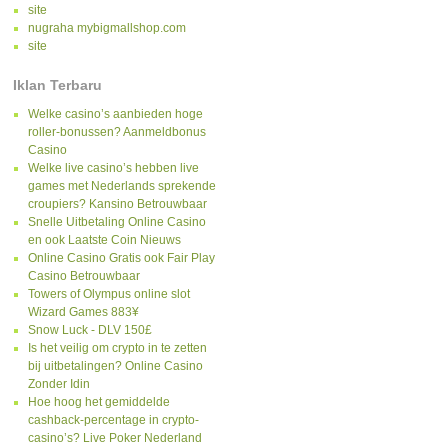
site
nugraha mybigmallshop.com
site
Iklan Terbaru
Welke casino’s aanbieden hoge
roller-bonussen? Aanmeldbonus
Casino
Welke live casino’s hebben live
games met Nederlands sprekende
croupiers? Kansino Betrouwbaar
Snelle Uitbetaling Online Casino
en ook Laatste Coin Nieuws
Online Casino Gratis ook Fair Play
Casino Betrouwbaar
Towers of Olympus online slot
Wizard Games 883¥
Snow Luck - DLV 150£
Is het veilig om crypto in te zetten
bij uitbetalingen? Online Casino
Zonder Idin
Hoe hoog het gemiddelde
cashback-percentage in crypto-
casino’s? Live Poker Nederland