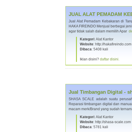
JUAL ALAT PEMADAM KE
Jual Alat Pemadam Kebakaran di Tang
HAKA FIREINDO Menjual berbegai jenis
agar tidak salah dalam memilih Apar
de
Kategori
: Alat Kantor
Website
: http://hakafireindo.com
Dibaca
: 5408 kali
Iklan disini?
daftar disini.
Jual Timbangan Digital - 
SHASA SCALE adalah suatu perusaha
Reparasi timbangan digital dan manual.
macam merk/Brand yang sudah terna
Kategori
: Alat Kantor
Website
: http://shasa-scale.com
Dibaca
: 5781 kali