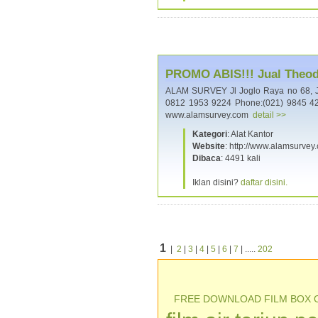
PROMO ABIS!!! Jual Theodo
ALAM SURVEY Jl Joglo Raya no 68, 
0812 1953 9224 Phone:(021) 9845 42
www.alamsurvey.com
detail >>
Kategori
: Alat Kantor
Website
: http://www.alamsurvey
Dibaca
: 4491 kali
Iklan disini?
daftar disini.
1
|
2
|
3
|
4
|
5
|
6
|
7
| .....
202
FREE DOWNLOAD FILM BOX 