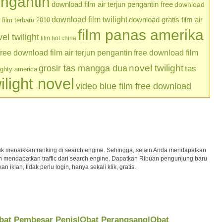
engantin
download film air terjun pengantin free
download
download film twilight
download gratis film air
film terbaru 2010
film panas amerika
l twilight
film hot china
free download film air terjun pengantin
free download film
grosir tas mangga dua
novel twilight
tas
ughty america
ilight novel
video blue film free download
uk menaikkan ranking di search engine. Sehingga, selain Anda mendapatkan
kan mendapatkan traffic dari search engine. Dapatkan Ribuan pengunjung baru
iklan, tidak perlu login, hanya sekali klik, gratis.
Obat Pembesar Penis|Obat Perangsang|Obat