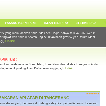
PASANG IKLAN BARIS
IKLAN TERBARU
LIFETIME TAGs
T
atis
, yang memudahkan Anda, tidak perlu login, hanya satu kali klik. Web ini
eringkat
web Anda di search Engine.
Iklan baris gratis
? ya di forum iklan!
agi,
klik disini
.
-/bulan) :
ukkan oleh member ForumIklan, iklan ditampilkan diatas iklan gratis. Anda
n login untuk posting iklan. Daftar sekarang juga,
klik disini
.
memberAd
BAKARAN API APAR DI TANGERANG
rusahaan yang bergerak di bidang safety fire, penyedia solusi keamaan