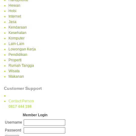
Handphone
Hewan
Hobi
Internet
Jasa
Kendaraan
Kesehatan
Komputer
Lain-Lain
Lowongan Kerja
Pendidikan
Properti
Rumah Tangga
Wisata
Makanan
Customer Support
Contact Person
0817 444 198
Member Login
Username
Password