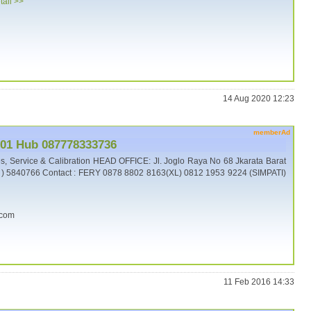
tail >>
14 Aug 2020 12:23
memberAd
101 Hub 087778333736
 Service & Calibration HEAD OFFICE: Jl. Joglo Raya No 68 Jkarata Barat
1 ) 5840766 Contact : FERY 0878 8802 8163(XL) 0812 1953 9224 (SIMPATI)
.com
11 Feb 2016 14:33