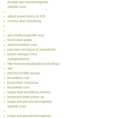
dengan geo electromagnetic
satellite scan
adjust power alinco dr 135
novena obat smoothing
geo elektromagnetik scan
forum iklan gratis
www.forumiklan.com
jual nano energizer di purwokerto
promo sebagai mitra
mybigmallshop
http://www.kerjagakpakesusah.blogspot.com/
site
082242762995 penipu
forumiklan com
forum iklan indonesia
forumiklan.com
harga obat smoothing novena
komposisi betta power up
harga alat geo electromagnetic
satellite scan
harga alat geoelectromagnetic