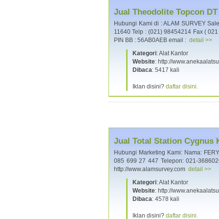
Jual Theodolite Topcon DT
Hubungi Kami di : ALAM SURVEY Sales,
11640 Telp : (021) 98454214 Fax ( 02
PIN BB : 56AB0AEB email :
detail >>
Kategori
: Alat Kantor
Website
: http://www.anekaalats
Dibaca
: 5417 kali
Iklan disini?
daftar disini.
Jual Total Station Cygnus
Hubungi Marketing Kami: Nama: FERY A
085 699 27 447 Telepon: 021-36860
http://www.alamsurvey.com
detail >>
Kategori
: Alat Kantor
Website
: http://www.anekaalats
Dibaca
: 4578 kali
Iklan disini?
daftar disini.