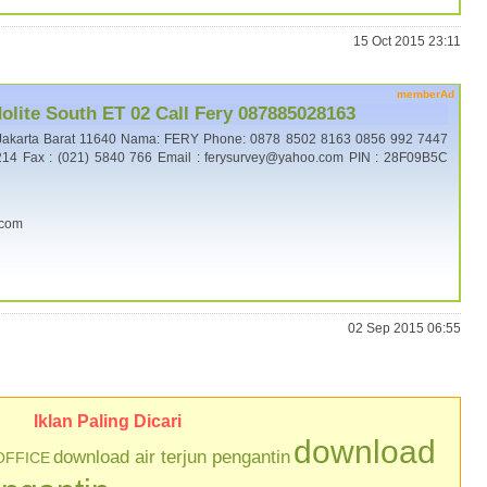
15 Oct 2015 23:11
memberAd
lite South ET 02 Call Fery 087885028163
Jakarta Barat 11640 Nama: FERY Phone: 0878 8502 8163 0856 992 7447
14 Fax : (021) 5840 766 Email : ferysurvey@yahoo.com PIN : 28F09B5C
.com
02 Sep 2015 06:55
Iklan Paling Dicari
download
download air terjun pengantin
OFFICE