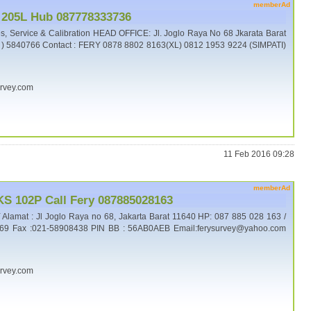
memberAd
 205L Hub 087778333736
 Service & Calibration HEAD OFFICE: Jl. Joglo Raya No 68 Jkarata Barat
1 ) 5840766 Contact : FERY 0878 8802 8163(XL) 0812 1953 9224 (SIMPATI)
urvey.com
11 Feb 2016 09:28
memberAd
 KS 102P Call Fery 087885028163
lamat : Jl Joglo Raya no 68, Jakarta Barat 11640 HP: 087 885 028 163 /
269 Fax :021-58908438 PIN BB : 56AB0AEB Email:ferysurvey@yahoo.com
urvey.com