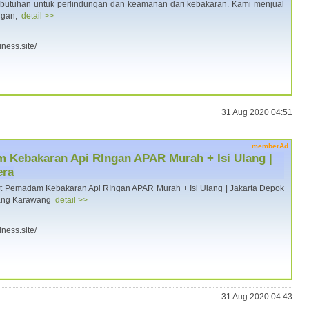
butuhan untuk perlindungan dan keamanan dari kebakaran. Kami menjual
ngan,
detail >>
iness.site/
31 Aug 2020 04:51
memberAd
m Kebakaran Api RIngan APAR Murah + Isi Ulang |
era
t Pemadam Kebakaran Api RIngan APAR Murah + Isi Ulang | Jakarta Depok
rang Karawang
detail >>
iness.site/
31 Aug 2020 04:43