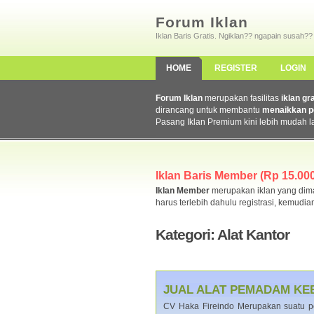
Forum Iklan
Iklan Baris Gratis. Ngiklan?? ngapain susah??
HOME
REGISTER
LOGIN
Forum Iklan
merupakan fasilitas
iklan gr
dirancang untuk membantu
menaikkan p
Pasang Iklan Premium kini lebih mudah l
Iklan Baris Member (Rp 15.000,
Iklan Member
merupakan iklan yang dimas
harus terlebih dahulu registrasi, kemudia
Kategori: Alat Kantor
JUAL ALAT PEMADAM KE
CV Haka Fireindo Merupakan suatu pe