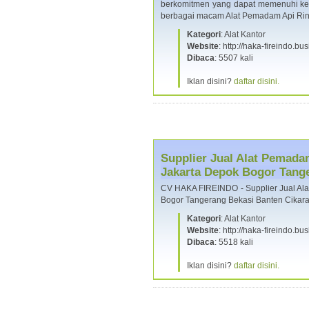
berkomitmen yang dapat memenuhi ke
berbagai macam Alat Pemadam Api Ri
Kategori
: Alat Kantor
Website
: http://haka-fireindo.bus
Dibaca
: 5507 kali
Iklan disini?
daftar disini.
Supplier Jual Alat Pemada
Jakarta Depok Bogor Tang
CV HAKA FIREINDO - Supplier Jual Ala
Bogor Tangerang Bekasi Banten Cika
Kategori
: Alat Kantor
Website
: http://haka-fireindo.bus
Dibaca
: 5518 kali
Iklan disini?
daftar disini.