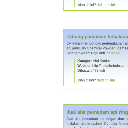
Iklan disini?
daftar disini.
Tabung pemadam kebakaran
Cv Haka Fireindo toko perlengkapan al
api jenis Dry Chemical Powder Foam L
Selang hydrant Baju anti
detail >>
Kategori
: Alat Kantor
Website
: http://hakafireindo.com
Dibaca
: 5473 kali
Iklan disini?
daftar disini.
Jual alat pemadam api ri
Jual alat pemadam api ringan dan r
instalasi alarm system. Cv haka firei