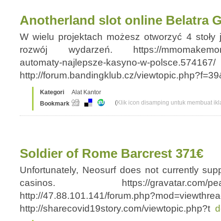
Anotherland slot online Belatra
W wielu projektach możesz otworzyć 4 stoły 
rozwój wydarzeń. https://mmomakemoneyo
automaty-najlepsze-kasyno-w-polsce.574167/
http://forum.bandingklub.cz/viewtopic.php?f=
Kategori
Alat Kantor
(
Klik icon disamping untuk membuat ikla
Bookmark
Soldier of Rome Barcrest 371€
Unfortunately, Neosurf does not currently sup
casinos. https://gravatar.com/peace
http://47.88.101.141/forum.php?mod=viewthre
http://sharecovid19story.com/viewtopic.php?t
d