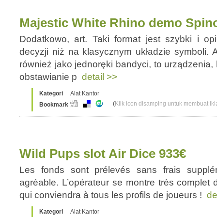
Majestic White Rhino demo Spin
Dodatkowo, art. Taki format jest szybki i op
decyzji niż na klasycznym układzie symboli.
również jako jednoręki bandyci, to urządzenia
obstawianie p
detail >>
Kategori
Alat Kantor
(
Klik icon disamping untuk membuat ikla
Bookmark
Wild Pups slot Air Dice 933€
Les fonds sont prélevés sans frais supplém
agréable. L’opérateur se montre très complet
qui conviendra à tous les profils de joueurs !
de
Kategori
Alat Kantor