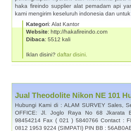
haka fireindo supplier alat pemadam api yan
kami mengirim keseluruh indonesia dan untu
Kategori
: Alat Kantor
Website
: http://hakafireindo.com
Dibaca
: 5512 kali
Iklan disini?
daftar disini.
Jual Theodolite Nikon NE 101 H
Hubungi Kami di : ALAM SURVEY Sales, Se
OFFICE: Jl. Joglo Raya No 68 Jkarata B
98454214 Fax ( 021 ) 5840766 Contact : 
0812 1953 9224 (SIMPATI) PIN BB : 56AB0A