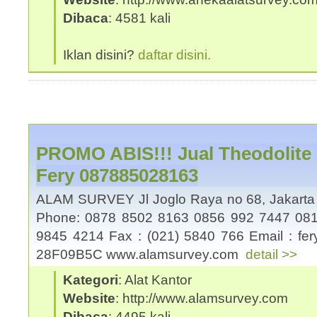
Dibaca
: 4581 kali
Iklan disini?
daftar disini.
PROMO ABIS!!! Jual Theodolite 
Fery 087885028163
ALAM SURVEY Jl Joglo Raya no 68, Jakart
Phone: 0878 8502 8163 0856 992 7447 081
9845 4214 Fax : (021) 5840 766 Email : fe
28F09B5C www.alamsurvey.com
detail >>
Kategori
: Alat Kantor
Website
: http://www.alamsurvey.com
Dibaca
: 4495 kali