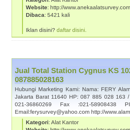
Website
: http://www.anekaalatsurvey.co
Dibaca
: 5421 kali
Iklan disini?
daftar disini.
Jual Total Station Cygnus KS 10
087885028163
Hubungi Marketing Kami: Nama: FERY Alama
Jakarta Barat 11640 HP: 087 885 028 163 /
021-36860269 Fax :021-58908438
Email:ferysurvey@yahoo.com http://www.al
Kategori
: Alat Kantor
Website
: http://www.anekaalatsurvey.co