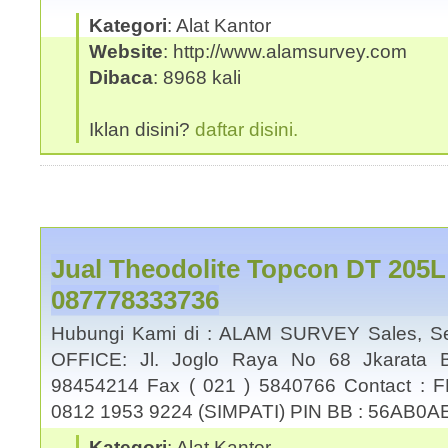
Kategori
: Alat Kantor
Website
: http://www.alamsurvey.com
Dibaca
: 8968 kali
Iklan disini?
daftar disini.
Jual Theodolite Topcon DT 205
087778333736
Hubungi Kami di : ALAM SURVEY Sales, Se
OFFICE: Jl. Joglo Raya No 68 Jkarata B
98454214 Fax ( 021 ) 5840766 Contact : 
0812 1953 9224 (SIMPATI) PIN BB : 56AB0A
Kategori
: Alat Kantor