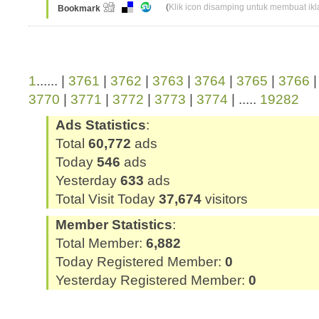
(
Klik icon disamping untuk membuat ikla
Bookmark
1
...... |
3761
|
3762
|
3763
|
3764
|
3765
|
3766
3770
|
3771
|
3772
|
3773
|
3774
| .....
19282
Ads Statistics
:
Total
60,772
ads
Today
546
ads
Yesterday
633
ads
Total Visit Today
37,674
visitors
Member Statistics
:
Total Member:
6,882
Today Registered Member:
0
Yesterday Registered Member:
0