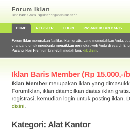
Forum Iklan
Iklan Baris Gratis. Ngiklan?? ngapain susah??
HOME
REGISTER
LOGIN
PASANG IKLAN BARIS
Forum Iklan
merupakan fasilitas
iklan gratis
, yang memudahkan Anda, tidak 
dirancang untuk membantu
menaikkan peringkat
web Anda di search Eng
Pasang Iklan Premium kini lebih mudah lagi,
klik disini
.
Iklan Baris Member (Rp 15.000,-/b
Iklan Member
merupakan iklan yang dimasuk
ForumIklan, iklan ditampilkan diatas iklan grati
registrasi, kemudian login untuk posting iklan. 
disini
.
Kategori: Alat Kantor