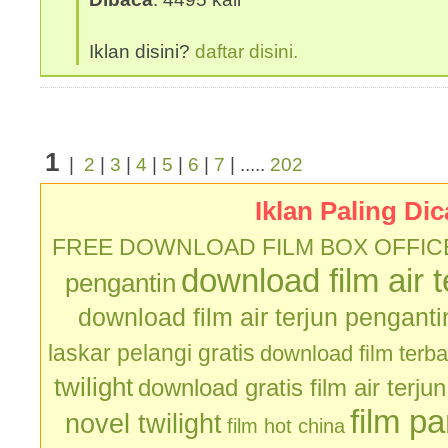
Iklan disini?
daftar disini.
1
|
2
|
3
|
4
|
5
|
6
|
7
| .....
202
Iklan Paling Dic
FREE DOWNLOAD FILM BOX OFFIC
download film air 
pengantin
download film air terjun penganti
laskar pelangi gratis
download film terb
twilight
download gratis film air terju
film p
novel twilight
film hot china