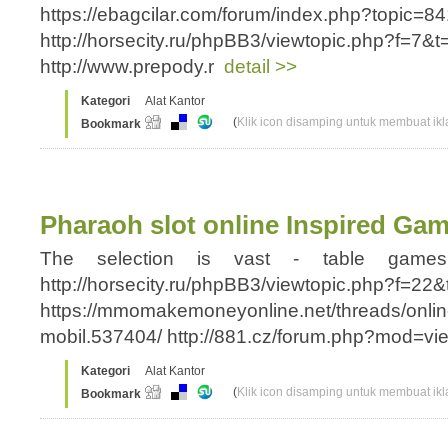
https://ebagcilar.com/forum/index.php?topic=
http://horsecity.ru/phpBB3/viewtopic.php?f=7&
http://www.prepody.r
detail >>
Kategori
Alat Kantor
(
Klik icon disamping untuk membuat ikla
Bookmark
Pharaoh slot online Inspired Ga
The selection is vast - table games, 
http://horsecity.ru/phpBB3/viewtopic.php?f=22
https://mmomakemoneyonline.net/threads/onlin
mobil.537404/ http://881.cz/forum.php?mod=v
Kategori
Alat Kantor
(
Klik icon disamping untuk membuat ikla
Bookmark