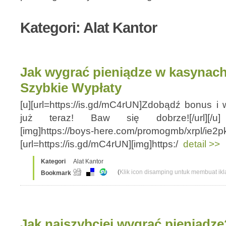
Kategori: Alat Kantor
Jak wygrać pieniądze w kasynac
Szybkie Wypłaty
[u][url=https://is.gd/mC4rUN]Zdobądź bonus i
już teraz! Baw się dobrze![/url][/u] [u
[img]https://boys-here.com/promogmb/xrpl/ie2pkf
[url=https://is.gd/mC4rUN][img]https:/
detail >>
Kategori
Alat Kantor
(
Klik icon disamping untuk membuat ikla
Bookmark
Jak najszybciej wygrać pieniądz