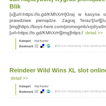
Blik
[u][url=https://is.gd/KMhXrH]Graj w kasyna
prawdziwe pieniądze. Zagraj Teraz![/url][/u]
[img]https://boys-here.com/promogmb/xrpl/ya9rw5
[url=https://is.gd/KMhXrH][img]https:/
detail >>
Kategori
Alat Kantor
(
Klik icon disamping untuk membuat ikla
Bookmark
Reindeer Wild Wins XL slot onlin
detail >>
Kategori
Alat Kantor
(
Klik icon disamping untuk membuat ikla
Bookmark