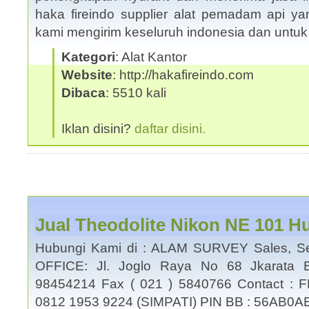
haka fireindo supplier alat pemadam api yan
kami mengirim keseluruh indonesia dan untu
Kategori
: Alat Kantor
Website
: http://hakafireindo.com
Dibaca
: 5510 kali
Iklan disini?
daftar disini.
Jual Theodolite Nikon NE 101 H
Hubungi Kami di : ALAM SURVEY Sales, Se
OFFICE: Jl. Joglo Raya No 68 Jkarata B
98454214 Fax ( 021 ) 5840766 Contact : 
0812 1953 9224 (SIMPATI) PIN BB : 56AB0A