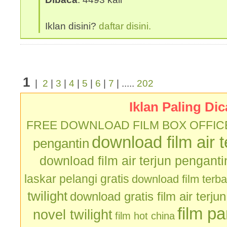
Iklan disini?
daftar disini.
1
|
2
|
3
|
4
|
5
|
6
|
7
| .....
202
Iklan Paling Dic
FREE DOWNLOAD FILM BOX OFFIC
download film air 
pengantin
download film air terjun penganti
laskar pelangi gratis
download film terb
twilight
download gratis film air terju
film p
novel twilight
film hot china