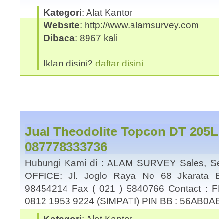
Kategori
: Alat Kantor
Website
: http://www.alamsurvey.com
Dibaca
: 8967 kali
Iklan disini?
daftar disini.
Jual Theodolite Topcon DT 205
087778333736
Hubungi Kami di : ALAM SURVEY Sales, Se
OFFICE: Jl. Joglo Raya No 68 Jkarata B
98454214 Fax ( 021 ) 5840766 Contact : 
0812 1953 9224 (SIMPATI) PIN BB : 56AB0A
Kategori
: Alat Kantor