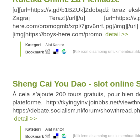
[u][url=https://v.gd/b1BZUk]Zdobądź teraz e
Zagraj Teraz![/url][/u] [url=https://v.gd/
here.com/promogmb/xrpl/7jpv6nrf.jpg[/img][/ur
[img]https://boys-here.com/promo
detail >>
Kategori
Alat Kantor
(
Klik icon disamping untuk membuat ikla
Bookmark
Sheng Cai You Dao - slot online
À cela s’ajoute 200 tours gratuits, pour bien d
plateforme. http://tkyingyinv.joinbbs.net/view
https://debate.socialism.nl/forum/showthread.
detail >>
Kategori
Alat Kantor
(
Klik icon disamping untuk membuat ikla
Bookmark