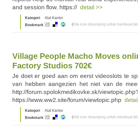
and session flow. https://
detail >>
Kategori
Alat Kantor
(
Klik icon disamping untuk membuat ikla
Bookmark
Village People Macho Moves onli
Factory Studios 702€
Je doet er goed aan om eerst videoslots te sp
van hebben aangezien het niet van de meest
http://forum.spolokmedikovke.sk/viewtopic.ph
https://www.ww2.site/forum/viewtopic.php
detai
Kategori
Alat Kantor
(
Klik icon disamping untuk membuat ikla
Bookmark