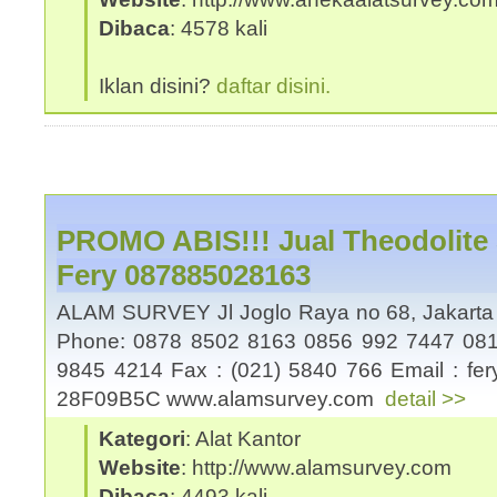
Dibaca
: 4578 kali
Iklan disini?
daftar disini.
PROMO ABIS!!! Jual Theodolite 
Fery 087885028163
ALAM SURVEY Jl Joglo Raya no 68, Jakart
Phone: 0878 8502 8163 0856 992 7447 081
9845 4214 Fax : (021) 5840 766 Email : fe
28F09B5C www.alamsurvey.com
detail >>
Kategori
: Alat Kantor
Website
: http://www.alamsurvey.com
Dibaca
: 4493 kali