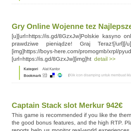
Gry Online Wojenne tez Najleps
[u][url=https://is.gd/8GzxJw]Polskie kasyno on
prawdziwe pieniądze! Graj Teraz![/url][/u] 
[img]https://boys-here.com/promogmb/xrpl/pyud55
[url=https://is.gd/8GzxJw][img]ht
detail >>
Kategori
Alat Kantor
(
Klik icon disamping untuk membuat ikla
Bookmark
Captain Stack slot Merkur 942€
This game is recommended if you like the theme
the good bonus features, and the high RTP. 
reports help us monitor real-world experiences