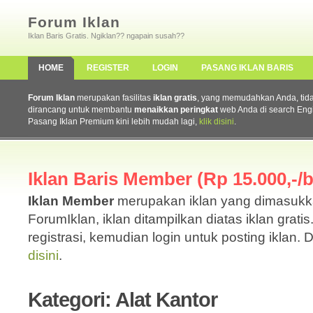
Forum Iklan
Iklan Baris Gratis. Ngiklan?? ngapain susah??
HOME
REGISTER
LOGIN
PASANG IKLAN BARIS
Forum Iklan
merupakan fasilitas
iklan gratis
, yang memudahkan Anda, tidak 
dirancang untuk membantu
menaikkan peringkat
web Anda di search Eng
Pasang Iklan Premium kini lebih mudah lagi,
klik disini
.
Iklan Baris Member (Rp 15.000,-/b
Iklan Member
merupakan iklan yang dimasuk
ForumIklan, iklan ditampilkan diatas iklan grati
registrasi, kemudian login untuk posting iklan. 
disini
.
Kategori: Alat Kantor