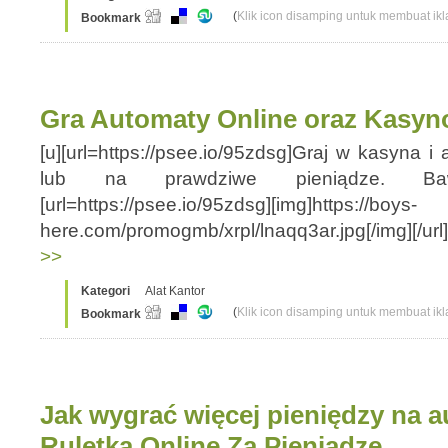
(
Klik icon disamping untuk membuat ikla
Bookmark
Gra Automaty Online oraz Kasyn
[u][url=https://psee.io/95zdsg]Graj w kasyna 
lub na prawdziwe pieniądze. Baw s
[url=https://psee.io/95zdsg][img]https://boys-
here.com/promogmb/xrpl/lnaqq3ar.jpg[/img][/ur
>>
Kategori
Alat Kantor
(
Klik icon disamping untuk membuat ikla
Bookmark
Jak wygrać więcej pieniędzy na 
Ruletka Online Za Pieniadze