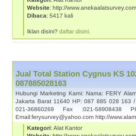
Website
: http://www.anekaalatsurvey.co
Dibaca
: 5417 kali
Iklan disini?
daftar disini.
Jual Total Station Cygnus KS 10
087885028163
Hubungi Marketing Kami: Nama: FERY Alama
Jakarta Barat 11640 HP: 087 885 028 163 /
021-36860269 Fax :021-58908438
Email:ferysurvey@yahoo.com http://www.al
Kategori
: Alat Kantor
Website
: http://www.anekaalatsurvey.co