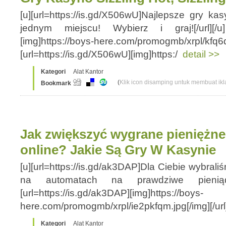
[u][url=https://is.gd/X506wU]Najlepsze gry k
jednym miejscu! Wybierz i graj![/url][/u] 
[img]https://boys-here.com/promogmb/xrpl/kfq6qr
[url=https://is.gd/X506wU][img]https:/
detail >>
Kategori
Alat Kantor
(
Klik icon disamping untuk membuat ikla
Bookmark
Jak zwiększyć wygrane pieniężn
online? Jakie Są Gry W Kasynie
[u][url=https://is.gd/ak3DAP]Dla Ciebie wybral
na automatach na prawdziwe pieniądze!
[url=https://is.gd/ak3DAP][img]https://boys-
here.com/promogmb/xrpl/ie2pkfqm.jpg[/img][/url] 
Kategori
Alat Kantor