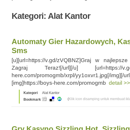
Kategori: Alat Kantor
Automaty Gier Hazardowych, Kas
Sms
[u][url=https://v.gd/zVQBNZ]Graj w najleps
Zagraj Teraz![/url][/u] [url=https://v.gd/
here.com/promogmb/xrpl/yy1oxvr1.jpg[/img][/ur
[img]https://boys-here.com/promogmb
detail >>
Kategori
Alat Kantor
(
Klik icon disamping untuk membuat ikla
Bookmark
Gry Kasyno Sizzling Hot, Sizzlin