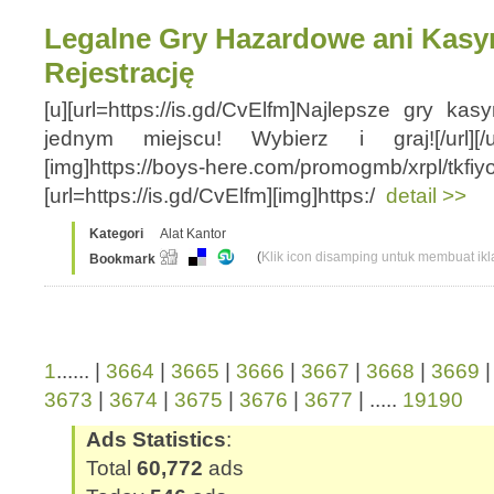
Legalne Gry Hazardowe ani Kasyn
Rejestrację
[u][url=https://is.gd/CvElfm]Najlepsze gry k
jednym miejscu! Wybierz i graj![/url][/u] 
[img]https://boys-here.com/promogmb/xrpl/tkfiyoei
[url=https://is.gd/CvElfm][img]https:/
detail >>
Kategori
Alat Kantor
(
Klik icon disamping untuk membuat ikla
Bookmark
1
...... |
3664
|
3665
|
3666
|
3667
|
3668
|
3669
3673
|
3674
|
3675
|
3676
|
3677
| .....
19190
Ads Statistics
:
Total
60,772
ads