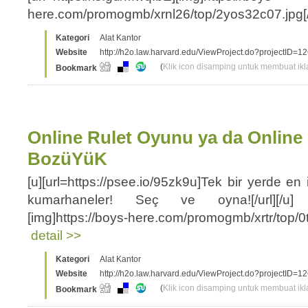
here.com/promogmb/xrnl26/top/2yos32c07.jpg[/i
Kategori
Alat Kantor
Website
http://h2o.law.harvard.edu/ViewProject.do?projectID=1
(
Klik icon disamping untuk membuat ikla
Bookmark
Online Rulet Oyunu ya da Onlin
BozüYüK
[u][url=https://psee.io/95zk9u]Tek bir yerde en 
kumarhaneler! Seç ve oyna![/url][/u] [ur
[img]https://boys-here.com/promogmb/xrtr/top/0to
detail >>
Kategori
Alat Kantor
Website
http://h2o.law.harvard.edu/ViewProject.do?projectID=1
(
Klik icon disamping untuk membuat ikla
Bookmark