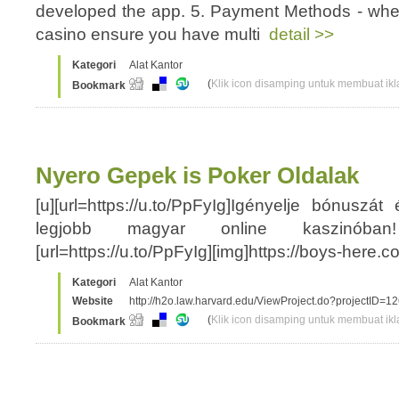
developed the app. 5. Payment Methods - whe
casino ensure you have multi
detail >>
Kategori
Alat Kantor
(
Klik icon disamping untuk membuat ikla
Bookmark
Nyero Gepek is Poker Oldalak
[u][url=https://u.to/PpFyIg]Igényelje bónuszá
legjobb magyar online kaszinóban! J
[url=https://u.to/PpFyIg][img]https://boys-her
Kategori
Alat Kantor
Website
http://h2o.law.harvard.edu/ViewProject.do?projectID=1
(
Klik icon disamping untuk membuat ikla
Bookmark