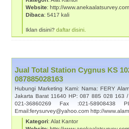
Website
: http://www.anekaalatsurvey.co
Dibaca
: 5417 kali
Iklan disini?
daftar disini.
Jual Total Station Cygnus KS 10
087885028163
Hubungi Marketing Kami: Nama: FERY Alama
Jakarta Barat 11640 HP: 087 885 028 163 /
021-36860269 Fax :021-58908438
Email:ferysurvey@yahoo.com http://www.al
Kategori
: Alat Kantor
Website
: http://www.anekaalatsurvey.co