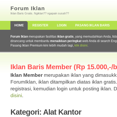
Forum Iklan
Iklan Baris Gratis. Ngiklan?? ngapain susah??
HOME
REGISTER
LOGIN
PASANG IKLAN BARIS
Forum Iklan
merupakan fasilitas
iklan gratis
, yang memudahkan Anda, tidak 
dirancang untuk membantu
menaikkan peringkat
web Anda di search Eng
Pasang Iklan Premium kini lebih mudah lagi,
klik disini
.
Iklan Baris Member (Rp 15.000,-/b
Iklan Member
merupakan iklan yang dimasuk
ForumIklan, iklan ditampilkan diatas iklan grati
registrasi, kemudian login untuk posting iklan. 
disini
.
Kategori: Alat Kantor