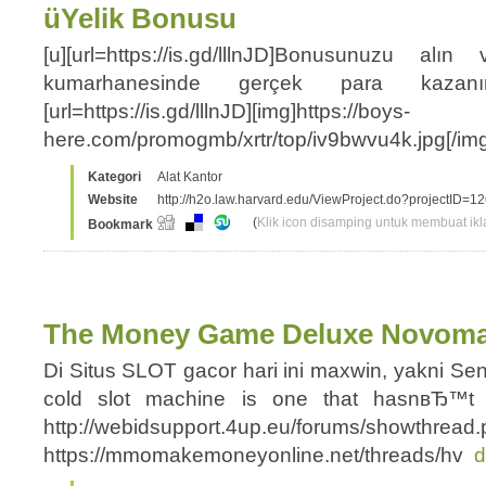
üYelik Bonusu
[u][url=https://is.gd/lllnJD]Bonusunuzu a
kumarhanesinde gerçek para kazanın!
[url=https://is.gd/lllnJD][img]https://boys-
here.com/promogmb/xrtr/top/iv9bwvu4k.jpg[/img]
Kategori
Alat Kantor
Website
http://h2o.law.harvard.edu/ViewProject.do?projectID=1
(
Klik icon disamping untuk membuat ikla
Bookmark
The Money Game Deluxe Novomat
Di Situs SLOT gacor hari ini maxwin, yakni Se
cold slot machine is one that hasnвЂ™t 
http://webidsupport.4up.eu/forums/showthread
https://mmomakemoneyonline.net/threads/hv
d