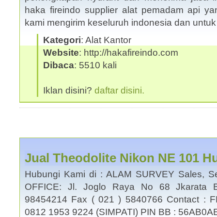
haka fireindo supplier alat pemadam api yan
kami mengirim keseluruh indonesia dan untu
Kategori
: Alat Kantor
Website
: http://hakafireindo.com
Dibaca
: 5510 kali
Iklan disini?
daftar disini.
Jual Theodolite Nikon NE 101 H
Hubungi Kami di : ALAM SURVEY Sales, Se
OFFICE: Jl. Joglo Raya No 68 Jkarata B
98454214 Fax ( 021 ) 5840766 Contact : 
0812 1953 9224 (SIMPATI) PIN BB : 56AB0A