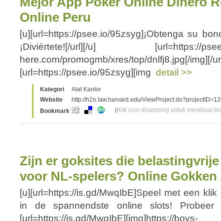
Mejor App Poker Online Dinero R
Online Peru
[u][url=https://psee.io/95zsyg]¡Obtenga su bo
¡Diviértete![/url][/u] [url=https://psee.io
here.com/promogmb/xres/top/dnlfj8.jpg[/img][/ur
[url=https://psee.io/95zsyg][img
detail >>
Kategori
Alat Kantor
Website
http://h2o.law.harvard.edu/ViewProject.do?projectID=1
(
Klik icon disamping untuk membuat ikla
Bookmark
Zijn er goksites die belastingvrij
voor NL-spelers? Online Gokken
[u][url=https://is.gd/MwqIbE]Speel met een klik
in de spannendste online slots! Probeer n
[url=https://is.gd/MwqIbE][img]https://boys-