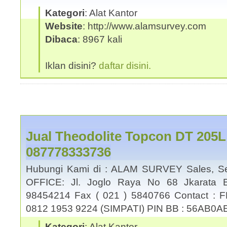
Kategori
: Alat Kantor
Website
: http://www.alamsurvey.com
Dibaca
: 8967 kali
Iklan disini?
daftar disini.
Jual Theodolite Topcon DT 205
087778333736
Hubungi Kami di : ALAM SURVEY Sales, Se
OFFICE: Jl. Joglo Raya No 68 Jkarata B
98454214 Fax ( 021 ) 5840766 Contact : 
0812 1953 9224 (SIMPATI) PIN BB : 56AB0A
Kategori
: Alat Kantor