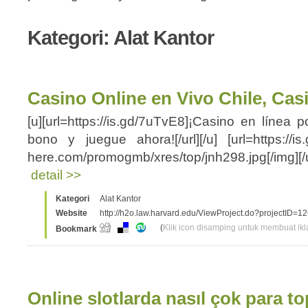
Kategori: Alat Kantor
Casino Online en Vivo Chile, Ca
[u][url=https://is.gd/7uTvE8]¡Casino en línea 
bono y juegue ahora![/url][/u] [url=https://is.
here.com/promogmb/xres/top/jnh298.jpg[/img][/ur
detail >>
Kategori
Alat Kantor
Website
http://h2o.law.harvard.edu/ViewProject.do?projectID=1
(
Klik icon disamping untuk membuat ikla
Bookmark
Online slotlarda nasıl çok para to