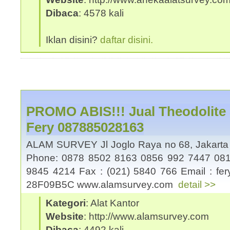
Dibaca
: 4578 kali
Iklan disini?
daftar disini.
PROMO ABIS!!! Jual Theodolite 
Fery 087885028163
ALAM SURVEY Jl Joglo Raya no 68, Jakart
Phone: 0878 8502 8163 0856 992 7447 081
9845 4214 Fax : (021) 5840 766 Email : fe
28F09B5C www.alamsurvey.com
detail >>
Kategori
: Alat Kantor
Website
: http://www.alamsurvey.com
Dibaca
: 4492 kali