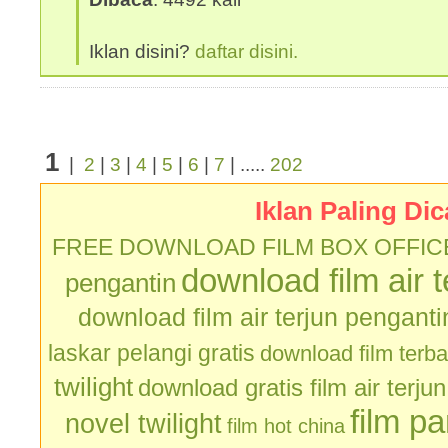
Iklan disini?
daftar disini.
1
|
2
|
3
|
4
|
5
|
6
|
7
| .....
202
Iklan Paling Dic
FREE DOWNLOAD FILM BOX OFFIC
download film air 
pengantin
download film air terjun penganti
laskar pelangi gratis
download film terb
twilight
download gratis film air terju
film p
novel twilight
film hot china