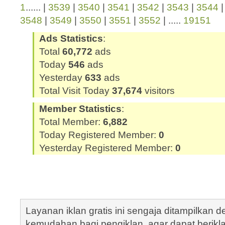
1
...... |
3539
|
3540
|
3541
|
3542
|
3543
|
3544
3548
|
3549
|
3550
|
3551
|
3552
| .....
19151
Ads Statistics
:
Total
60,772
ads
Today
546
ads
Yesterday
633
ads
Total Visit Today
37,674
visitors
Member Statistics
:
Total Member:
6,882
Today Registered Member:
0
Yesterday Registered Member:
0
Layanan iklan gratis ini sengaja ditampilkan
kemudahan bagi pengiklan, agar dapat berik