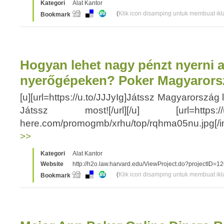
Kategori
Alat Kantor
(
Klik icon disamping untuk membuat ikla
Bookmark
Hogyan lehet nagy pénzt nyerni a
nyerőgépeken? Poker Magyaror
[u][url=https://u.to/JJJyIg]Játssz Magyarország
Játssz most![/url][/u] [url=https://u.to/
here.com/promogmb/xrhu/top/rqhma05nu.jpg[/im
>>
Kategori
Alat Kantor
Website
http://h2o.law.harvard.edu/ViewProject.do?projectID=1
(
Klik icon disamping untuk membuat ikla
Bookmark