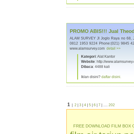
PROMO ABIS!!! Jual Theodo
ALAM SURVEY Jl Joglo Raya no 68, 
0812 1953 9224 Phone:(021) 9845 42
www.alamsurvey.com
detail >>
Kategori
: Alat Kantor
Website
: http://www.alamsurvey
Dibaca
: 4488 kali
Iklan disini?
daftar disini.
1
|
2
|
3
|
4
|
5
|
6
|
7
| .....
202
FREE DOWNLOAD FILM BOX 