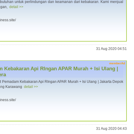
butuhan untuk perlindungan dan keamanan dari kebakaran. Kami menjual
ngan,
detail >>
iness.site/
31 Aug 2020 04:51
memberAd
m Kebakaran Api RIngan APAR Murah + Isi Ulang |
era
t Pemadam Kebakaran Api RIngan APAR Murah + Isi Ulang | Jakarta Depok
rang Karawang
detail >>
iness.site/
31 Aug 2020 04:43