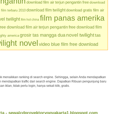
engantin
download film air terjun pengantin free
download
download film twilight
download gratis film air
film terbaru 2010
film panas amerika
l twilight
film hot china
free download film air terjun pengantin
free download film
grosir tas mangga dua
novel twilight
tas
ughty america
ilight novel
video blue film free download
uk menaikkan ranking di search engine. Sehingga, selain Anda mendapatkan
kan mendapatkan traffic dari search engine. Dapatkan Ribuan pengunjung baru
iklan, tidak perlu login, hanya sekali klik, gratis.
rta - sewalcdproyektoryogyakarta1.blogspot.com