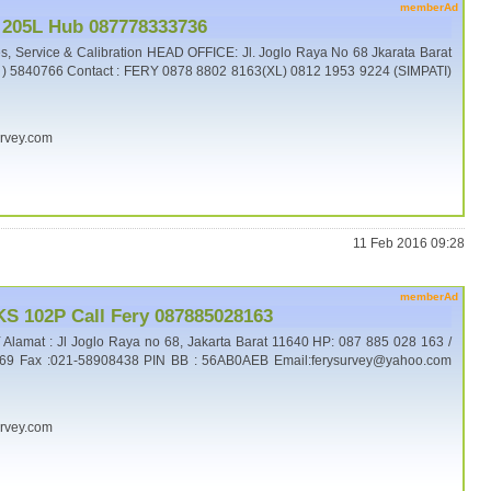
memberAd
 205L Hub 087778333736
 Service & Calibration HEAD OFFICE: Jl. Joglo Raya No 68 Jkarata Barat
1 ) 5840766 Contact : FERY 0878 8802 8163(XL) 0812 1953 9224 (SIMPATI)
urvey.com
11 Feb 2016 09:28
memberAd
 KS 102P Call Fery 087885028163
lamat : Jl Joglo Raya no 68, Jakarta Barat 11640 HP: 087 885 028 163 /
269 Fax :021-58908438 PIN BB : 56AB0AEB Email:ferysurvey@yahoo.com
urvey.com