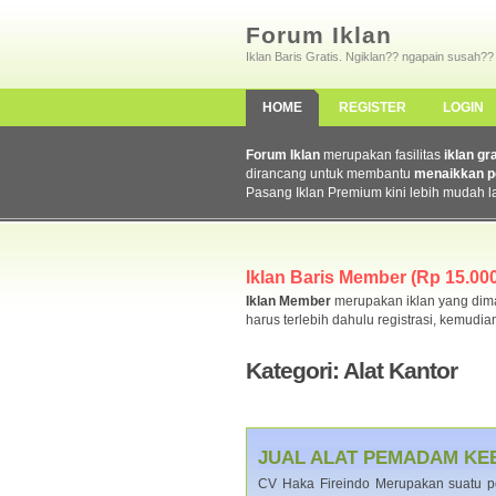
Forum Iklan
Iklan Baris Gratis. Ngiklan?? ngapain susah??
HOME
REGISTER
LOGIN
Forum Iklan
merupakan fasilitas
iklan gr
dirancang untuk membantu
menaikkan p
Pasang Iklan Premium kini lebih mudah l
Iklan Baris Member (Rp 15.000,
Iklan Member
merupakan iklan yang dimas
harus terlebih dahulu registrasi, kemudia
Kategori: Alat Kantor
JUAL ALAT PEMADAM KE
CV Haka Fireindo Merupakan suatu pe