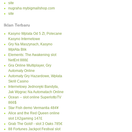
site
nugraha mybigmallshop.com
site
Iklan Terbaru
Kasyno Wplata Od 5 Zl, Polecane
Kasyno Internetowe
Gry Na Maszynach, Kasyno
WpłAta Blik
Elements: The Awakening slot
NetEnt 888£
Gra Online Multiplayer, Gry
Automaty Online
Automaty Gry Hazardowe, Wpłata
Skrill Casino
Internetowy Jednoręki Bandyta,
Jak Wygrac Na Automatach Online
Ocean -- slot online SuperlottoTV
866$
Star Fish demo Vermantia 484¥
Alice and the Red Queen online
slot 1X2gaming 147£
Grab The Gold! - slot 3 Oaks 785€
88 Fortunes Jackpot Festival slot