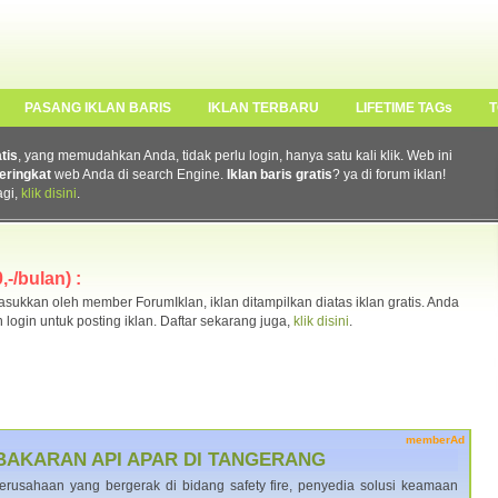
PASANG IKLAN BARIS
IKLAN TERBARU
LIFETIME TAGs
T
atis
, yang memudahkan Anda, tidak perlu login, hanya satu kali klik. Web ini
eringkat
web Anda di search Engine.
Iklan baris gratis
? ya di forum iklan!
agi,
klik disini
.
-/bulan) :
ukkan oleh member ForumIklan, iklan ditampilkan diatas iklan gratis. Anda
n login untuk posting iklan. Daftar sekarang juga,
klik disini
.
memberAd
BAKARAN API APAR DI TANGERANG
rusahaan yang bergerak di bidang safety fire, penyedia solusi keamaan