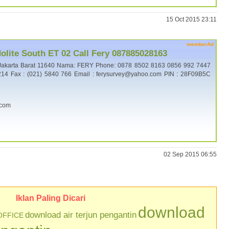
15 Oct 2015 23:11
memberAd
lite South ET 02 Call Fery 087885028163
Jakarta Barat 11640 Nama: FERY Phone: 0878 8502 8163 0856 992 7447
14 Fax : (021) 5840 766 Email : ferysurvey@yahoo.com PIN : 28F09B5C
.com
02 Sep 2015 06:55
Iklan Paling Dicari
download
download air terjun pengantin
OFFICE