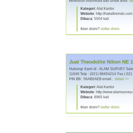
keseluruh indonesia dan untuk area
de
Kategori
: Alat Kantor
Website
: http://hakafireindo.com
Dibaca
: 5504 kali
Iklan disini?
daftar disini.
Jual Theodolite Nikon NE 
Hubungi Kami di : ALAM SURVEY Sales,
11640 Telp : (021) 98454214 Fax ( 02
PIN BB : 56AB0AEB email :
detail >>
Kategori
: Alat Kantor
Website
: http://www.alamsurvey
Dibaca
: 8965 kali
Iklan disini?
daftar disini.