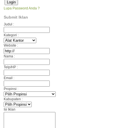
Lupa Password Anda ?
Submit Iklan
Judul :
Kategori :
Website :
Nama :
Telp/HP :
Email :
Propinsi :
Kabupaten :
Isi Iklan