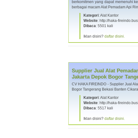
berkomitmen yang dapat memenuhi ke
berbagai macam Alat Pemadam Api Ri
Kategori
: Alat Kantor
Website
: http://haka-fireindo.bus
Dibaca
: 5501 kali
Iklan disini?
daftar disini.
Supplier Jual Alat Pemada
Jakarta Depok Bogor Tang
CV HAKA FIREINDO - Supplier Jual Ala
Bogor Tangerang Bekasi Banten Cika
Kategori
: Alat Kantor
Website
: http://haka-fireindo.bus
Dibaca
: 5517 kali
Iklan disini?
daftar disini.