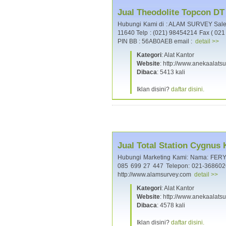
Jual Theodolite Topcon DT
Hubungi Kami di : ALAM SURVEY Sales,
11640 Telp : (021) 98454214 Fax ( 02
PIN BB : 56AB0AEB email :
detail >>
Kategori
: Alat Kantor
Website
: http://www.anekaalats
Dibaca
: 5413 kali
Iklan disini?
daftar disini.
Jual Total Station Cygnus
Hubungi Marketing Kami: Nama: FERY A
085 699 27 447 Telepon: 021-36860
http://www.alamsurvey.com
detail >>
Kategori
: Alat Kantor
Website
: http://www.anekaalats
Dibaca
: 4578 kali
Iklan disini?
daftar disini.