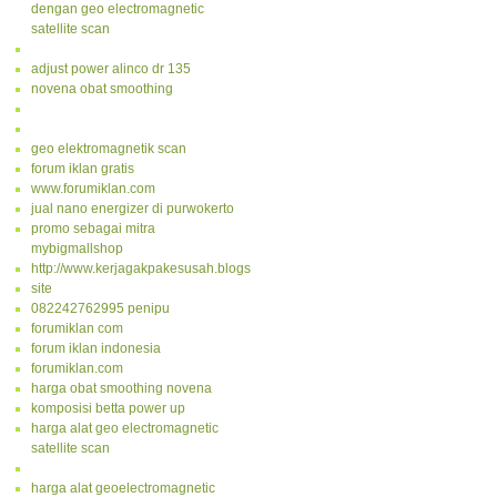
dengan geo electromagnetic
satellite scan
adjust power alinco dr 135
novena obat smoothing
geo elektromagnetik scan
forum iklan gratis
www.forumiklan.com
jual nano energizer di purwokerto
promo sebagai mitra
mybigmallshop
http://www.kerjagakpakesusah.blogspot.com/
site
082242762995 penipu
forumiklan com
forum iklan indonesia
forumiklan.com
harga obat smoothing novena
komposisi betta power up
harga alat geo electromagnetic
satellite scan
harga alat geoelectromagnetic