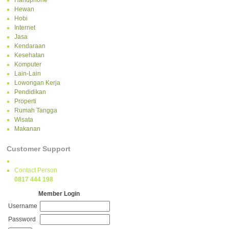
Handphone
Hewan
Hobi
Internet
Jasa
Kendaraan
Kesehatan
Komputer
Lain-Lain
Lowongan Kerja
Pendidikan
Properti
Rumah Tangga
Wisata
Makanan
Customer Support
Contact Person
0817 444 198
Member Login
Username
Password