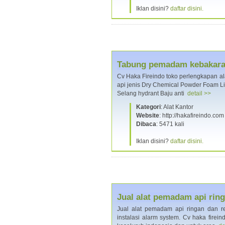
Iklan disini?
daftar disini.
Tabung pemadam kebakaran
Cv Haka Fireindo toko perlengkapan al
api jenis Dry Chemical Powder Foam L
Selang hydrant Baju anti
detail >>
Kategori
: Alat Kantor
Website
: http://hakafireindo.com
Dibaca
: 5471 kali
Iklan disini?
daftar disini.
Jual alat pemadam api ri
Jual alat pemadam api ringan dan r
instalasi alarm system. Cv haka firei