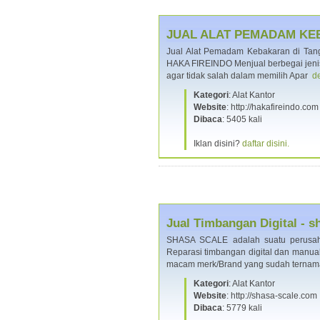
JUAL ALAT PEMADAM KE
Jual Alat Pemadam Kebakaran di Tang
HAKA FIREINDO Menjual berbegai jenis
agar tidak salah dalam memilih Apar
de
Kategori
: Alat Kantor
Website
: http://hakafireindo.com
Dibaca
: 5405 kali
Iklan disini?
daftar disini.
Jual Timbangan Digital - 
SHASA SCALE adalah suatu perusaha
Reparasi timbangan digital dan manual.
macam merk/Brand yang sudah terna
Kategori
: Alat Kantor
Website
: http://shasa-scale.com
Dibaca
: 5779 kali