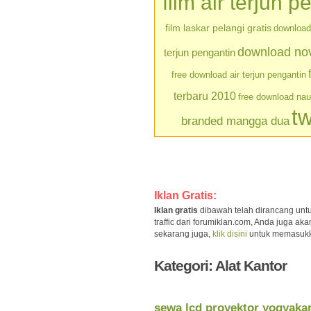
film air terjun p
film laskar pelangi gratis
download 
download nove
terjun pengantin
free download air terjun pengantin
terbaru 2010
free download na
tw
branded mangga dua
Iklan Gratis:
Iklan gratis
dibawah telah dirancang unt
traffic dari forumiklan.com, Anda juga a
sekarang juga,
klik disini
untuk memasukkan 
Kategori: Alat Kantor
sewa lcd proyektor yogyaka