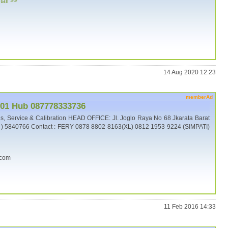
tail >>
14 Aug 2020 12:23
memberAd
101 Hub 087778333736
 Service & Calibration HEAD OFFICE: Jl. Joglo Raya No 68 Jkarata Barat
1 ) 5840766 Contact : FERY 0878 8802 8163(XL) 0812 1953 9224 (SIMPATI)
.com
11 Feb 2016 14:33