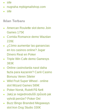
site
nugraha mybigmallshop.com
site
Iklan Terbaru
Amercan Roulette slot demo Join
Games 175€
Corrida Romance demo Wazdan
228£
¿Cómo aumentar las ganancias
en los casinos online? Jugar
Dinero Real en Poker
Triple Win Cafe demo Gamesys
383€
Online casinolarda nasıl daha
fazla para kazanılır? Canli Casino
Bonusu Veren Siteler
Wild Fruit Super Wheel - online
slot Wizard Games 589€
Poker Norsk, Rulett På Nett
Jaký je nejjednodušší způsob jak
vyhrát peníze? Poker Onl
Buzz Bingo Branded Megaways
slot Iron Dog Studio 330€