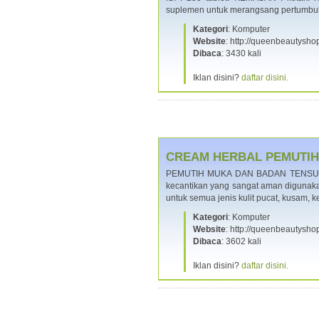
suplemen untuk merangsang pertumbuh
Kategori
: Komputer
Website
: http://queenbeautysho
Dibaca
: 3430 kali
Iklan disini?
daftar disini.
CREAM HERBAL PEMUTIH 
PEMUTIH MUKA DAN BADAN TENSUNG
kecantikan yang sangat aman digunaka
untuk semua jenis kulit pucat, kusam, 
Kategori
: Komputer
Website
: http://queenbeautysho
Dibaca
: 3602 kali
Iklan disini?
daftar disini.