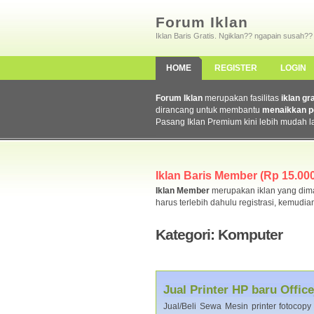
Forum Iklan
Iklan Baris Gratis. Ngiklan?? ngapain susah??
HOME
REGISTER
LOGIN
Forum Iklan
merupakan fasilitas
iklan gr
dirancang untuk membantu
menaikkan p
Pasang Iklan Premium kini lebih mudah l
Iklan Baris Member (Rp 15.000,
Iklan Member
merupakan iklan yang dimas
harus terlebih dahulu registrasi, kemudia
Kategori: Komputer
Jual Printer HP baru Offic
Jual/Beli Sewa Mesin printer fotocopy