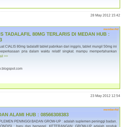
28 May 2012 15:42
memberAd
S TADALAFIL 80MG TERLARIS DI MEDAN HUB :
3
CIALIS 80mg tadalafil tablet pabrikan dari inggris, tablet mungil 50mg ini
keperkasaan pria dalam waktu relatif singkat. mampu mempertahankan
ail >>
p.blogspot.com
23 May 2012 12:54
memberAd
N ALAMI HUB : 08566308383
EMEN PENINGGI BADAN GROW-UP : adalah suplemen peninggi badan.
. KONDISI : baru dan bersegel. KETERANGAN: GROW-UP adalah produk