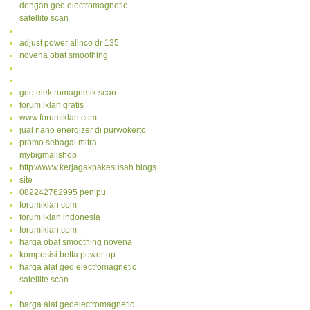
dengan geo electromagnetic
satellite scan
adjust power alinco dr 135
novena obat smoothing
geo elektromagnetik scan
forum iklan gratis
www.forumiklan.com
jual nano energizer di purwokerto
promo sebagai mitra
mybigmallshop
http://www.kerjagakpakesusah.blogspot.com/
site
082242762995 penipu
forumiklan com
forum iklan indonesia
forumiklan.com
harga obat smoothing novena
komposisi betta power up
harga alat geo electromagnetic
satellite scan
harga alat geoelectromagnetic