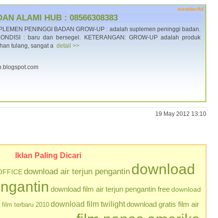
memberAd
N ALAMI HUB : 08566308383
EMEN PENINGGI BADAN GROW-UP : adalah suplemen peninggi badan.
. KONDISI : baru dan bersegel. KETERANGAN: GROW-UP adalah produk
an tulang, sangat a
detail >>
p.blogspot.com
19 May 2012 13:10
Iklan Paling Dicari
download
download air terjun pengantin
OFFICE
engantin
download film air terjun pengantin free
download
download film twilight
download gratis film air
film terbaru 2010