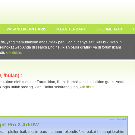
PASANG IKLAN BARIS
IKLAN TERBARU
LIFETIME TAGs
T
atis
, yang memudahkan Anda, tidak perlu login, hanya satu kali klik. Web ini
eringkat
web Anda di search Engine.
Iklan baris gratis
? ya di forum iklan!
agi,
klik disini
.
-/bulan) :
ukkan oleh member ForumIklan, iklan ditampilkan diatas iklan gratis. Anda
n login untuk posting iklan. Daftar sekarang juga,
klik disini
.
memberAd
ejet Pro X 476DW
 dan plotter baik mesin baru maupun rekondisi/eks pakai hubungi.Ibrahim