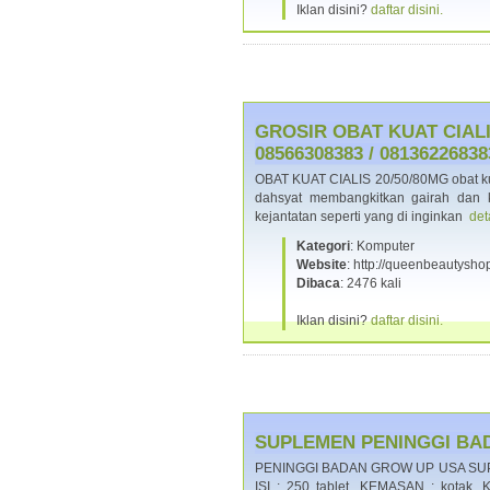
Iklan disini?
daftar disini.
GROSIR OBAT KUAT CIALI
08566308383 / 08136226838
OBAT KUAT CIALIS 20/50/80MG obat kuat 
dahsyat membangkitkan gairah dan 
kejantatan seperti yang di inginkan
det
Kategori
: Komputer
Website
: http://queenbeautysho
Dibaca
: 2476 kali
Iklan disini?
daftar disini.
SUPLEMEN PENINGGI BADA
PENINGGI BADAN GROW UP USA SUPL
ISI : 250 tablet. KEMASAN : kotak