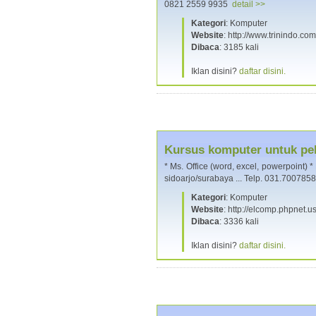
0821 2559 9935
detail >>
Kategori
: Komputer
Website
: http://www.trinindo.com
Dibaca
: 3185 kali
Iklan disini?
daftar disini.
Kursus komputer untuk pe
* Ms. Office (word, excel, powerpoint)
sidoarjo/surabaya ... Telp. 031.70078
Kategori
: Komputer
Website
: http://elcomp.phpnet.u
Dibaca
: 3336 kali
Iklan disini?
daftar disini.