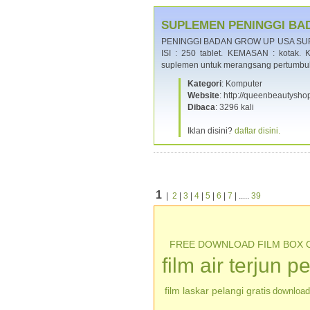
SUPLEMEN PENINGGI BADA
PENINGGI BADAN GROW UP USA SUPL
ISI : 250 tablet. KEMASAN : kotak
suplemen untuk merangsang pertumbuh
Kategori
: Komputer
Website
: http://queenbeautysho
Dibaca
: 3296 kali
Iklan disini?
daftar disini.
1
|
2
|
3
|
4
|
5
|
6
|
7
| .....
39
FREE DOWNLOAD FILM BOX 
film air terjun p
film laskar pelangi gratis
download 