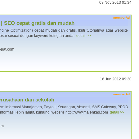
09 Nov 2013 01:34
memberAd
O | SEO cepat gratis dan mudah
gine Optimization) cepat mudah dan gratis. Ikuti tutorialnya agar website
besar sesuai dengan keyword keingian anda.
detail >>
cepat.com
16 Jun 2012 09:30
memberAd
erusahaan dan sekolah
em Informasi Manajemen, Payroll, Keuangan, Absensi, SMS Gateway, PPDB
nformasi lebih lanjut, kunjungi website http://www.malenkas.com
detail >>
com