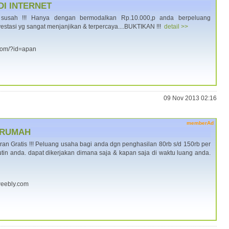
DI INTERNET
t susah !!! Hanya dengan bermodalkan Rp.10.000,p anda berpeluang
estasi yg sangat menjanjikan & terpercaya....BUKTIKAN !!!
detail >>
e.com/?id=apan
09 Nov 2013 02:16
memberAd
 RUMAH
taran Gratis !!! Peluang usaha bagi anda dgn penghasilan 80rb s/d 150rb per
utin anda. dapat dikerjakan dimana saja & kapan saja di waktu luang anda.
.weebly.com