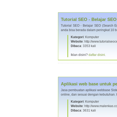
Tutorial SEO - Belajar SE
Tutorial SEO - Belajar SEO (Search En
anda bisa berada dalam peringkat 10 
Kategori
: Komputer
Website
: http://www.tutorialseo
Dibaca
: 3353 kali
Iklan disini?
daftar disini.
Aplikasi web base untuk p
Jasa pembuatan aplikasi webbase Sist
online, dan sesuai dengan kebutuhan. I
Kategori
: Komputer
Website
: http://www.malenkas.
Dibaca
: 3631 kali