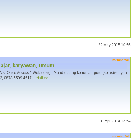
22 May 2015 10:56
memberAd
lajar, karyawan, umum
 * Ms. Office Access * Web design Murid datang ke rumah guru (kelas)wilayah
582, 0878 5599 4517
detail >>
s
07 Apr 2014 13:54
memberAd