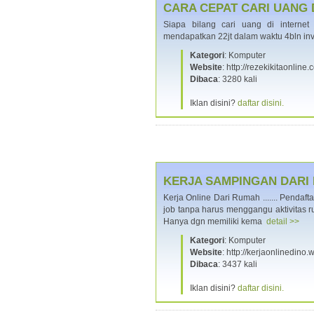
CARA CEPAT CARI UANG 
Siapa bilang cari uang di interne
mendapatkan 22jt dalam waktu 4bln inv
Kategori
: Komputer
Website
: http://rezekikitaonlin
Dibaca
: 3280 kali
Iklan disini?
daftar disini.
KERJA SAMPINGAN DARI
Kerja Online Dari Rumah ....... Pendaf
job tanpa harus menggangu aktivitas r
Hanya dgn memiliki kema
detail >>
Kategori
: Komputer
Website
: http://kerjaonlinedino
Dibaca
: 3437 kali
Iklan disini?
daftar disini.