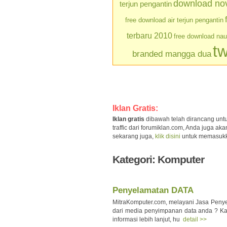
download nove
terjun pengantin
free download air terjun pengantin
terbaru 2010
free download na
tw
branded mangga dua
Iklan Gratis:
Iklan gratis
dibawah telah dirancang unt
traffic dari forumiklan.com, Anda juga a
sekarang juga,
klik disini
untuk memasukkan 
Kategori: Komputer
Penyelamatan DATA
MitraKomputer.com, melayani Jasa Penye
dari media penyimpanan data anda ? K
informasi lebih lanjut, hu
detail >>