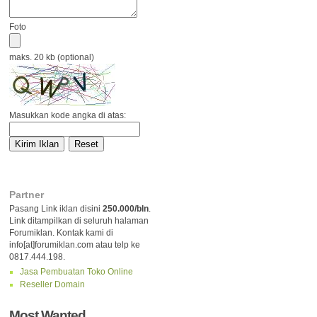
Foto
maks. 20 kb (optional)
Masukkan kode angka di atas:
Partner
Pasang Link iklan disini
250.000/bln
.
Link ditampilkan di seluruh halaman
Forumiklan. Kontak kami di
info[at]forumiklan.com atau telp ke
0817.444.198.
Jasa Pembuatan Toko Online
Reseller Domain
Most Wanted