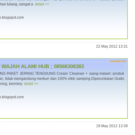
an tulang, sangat a
detail >>
p.blogspot.com
22 May 2012 13:31
memberAd
WAJAH ALAMI HUB ; 08566308383
 PAKET JEPANG TENGSUNG Cream Cleanser + siang-malam: produk
n, tidak mengandung merkuri dan 100% efek samping.Diperuntukan Gratis
kering, berminy
detail >>
p.blogspot.com
19 May 2012 13:39