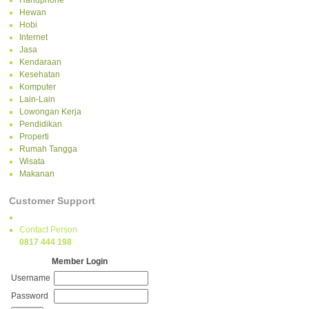
Handphone
Hewan
Hobi
Internet
Jasa
Kendaraan
Kesehatan
Komputer
Lain-Lain
Lowongan Kerja
Pendidikan
Properti
Rumah Tangga
Wisata
Makanan
Customer Support
Contact Person
0817 444 198
Member Login
Username
Password