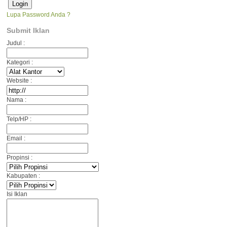
Lupa Password Anda ?
Submit Iklan
Judul :
Kategori :
Website :
Nama :
Telp/HP :
Email :
Propinsi :
Kabupaten :
Isi Iklan