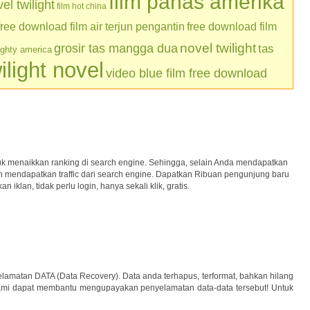
film panas amerika
l twilight
film hot china
free download film air terjun pengantin
free download film
grosir tas mangga dua
novel twilight
tas
ughty america
ilight novel
video blue film free download
uk menaikkan ranking di search engine. Sehingga, selain Anda mendapatkan
kan mendapatkan traffic dari search engine. Dapatkan Ribuan pengunjung baru
iklan, tidak perlu login, hanya sekali klik, gratis.
lamatan DATA (Data Recovery). Data anda terhapus, terformat, bahkan hilang
ami dapat membantu mengupayakan penyelamatan data-data tersebut! Untuk