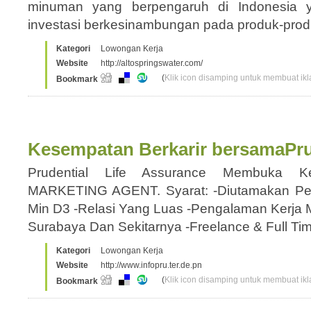
minuman yang berpengaruh di Indonesia y
investasi berkesinambungan pada produk-pr
Kategori
Lowongan Kerja
Website
http://altospringswater.com/
(
Klik icon disamping untuk membuat ikla
Bookmark
Kesempatan Berkarir bersamaPru
Prudential Life Assurance Membuka K
MARKETING AGENT. Syarat: -Diutamakan Per
Min D3 -Relasi Yang Luas -Pengalaman Kerja M
Surabaya Dan Sekitarnya -Freelance & Full Ti
Kategori
Lowongan Kerja
Website
http://www.infopru.ter.de.pn
(
Klik icon disamping untuk membuat ikla
Bookmark