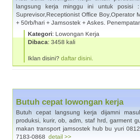
langsung kerja minggu ini untuk posisi :
Suprevisor,Receptionist Office Boy,Operator M
+ 50rb/hari + Jamsostek + Askes. Penempat
Kategori
: Lowongan Kerja
Dibaca
: 3458 kali
Iklan disini?
daftar disini.
Butuh cepat lowongan kerja
Butuh cepat langsung kerja dijamni masuk 
produksi, kurir, ob, adm, staf hrd, garment g
makan transport jamsostek hub bu yuri 0812
7183-0868
detail >>