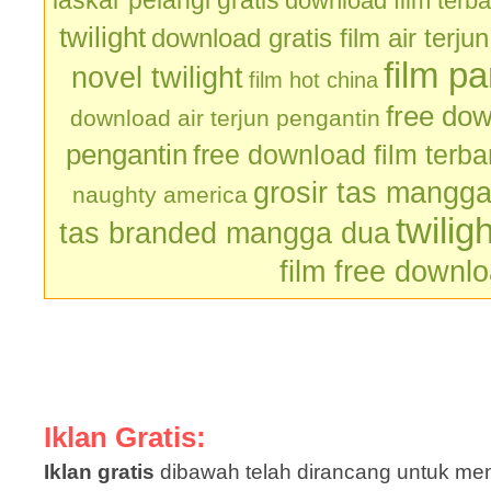
laskar pelangi gratis
download film terb
twilight
download gratis film air terju
film p
novel twilight
film hot china
free dow
download air terjun pengantin
pengantin
free download film terb
grosir tas mangg
naughty america
twilig
tas branded mangga dua
film free downl
Iklan Gratis:
Iklan gratis
dibawah telah dirancang untuk men