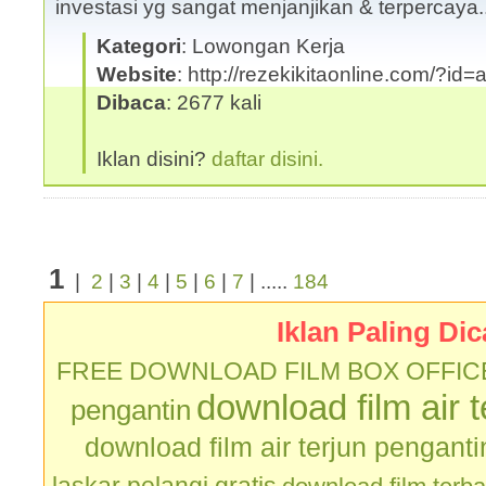
investasi yg sangat menjanjikan & terpercaya
Kategori
: Lowongan Kerja
Website
: http://rezekikitaonline.com/?id
Dibaca
: 2677 kali
Iklan disini?
daftar disini.
1
|
2
|
3
|
4
|
5
|
6
|
7
| .....
184
Iklan Paling Dic
FREE DOWNLOAD FILM BOX OFFIC
download film air 
pengantin
download film air terjun penganti