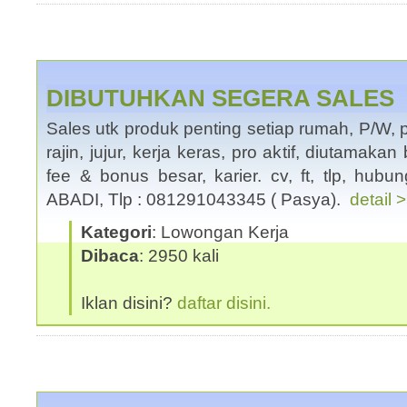
DIBUTUHKAN SEGERA SALES
Sales utk produk penting setiap rumah, P/W, 
rajin, jujur, kerja keras, pro aktif, diutamaka
fee & bonus besar, karier. cv, ft, tlp, h
ABADI, Tlp : 081291043345 ( Pasya).
detail 
Kategori
: Lowongan Kerja
Dibaca
: 2950 kali
Iklan disini?
daftar disini.