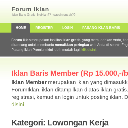
Forum Iklan
Iklan Baris Gratis. Ngiklan?? ngapain susah??
HOME
REGISTER
LOGIN
PASANG IKLAN BARIS
Forum Iklan
merupakan fasilitas
iklan gratis
, yang memudahkan Anda, tidak 
dirancang untuk membantu
menaikkan peringkat
web Anda di search Eng
Pasang Iklan Premium kini lebih mudah lagi,
klik disini
.
Iklan Baris Member (Rp 15.000,-/b
Iklan Member
merupakan iklan yang dimasuk
ForumIklan, iklan ditampilkan diatas iklan grati
registrasi, kemudian login untuk posting iklan. 
disini
.
Kategori: Lowongan Kerja