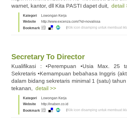
warnet, kantor, dll Kita PASTI dapet duit,
detail
Kategori
Lowongan Kerja
Website
http://www.excenza.com/?id=novalissa
(
Klik icon disamping untuk membuat ikla
Bookmark
Secretary To Director
Kualifikasi : •Perempuan •Usia Max. 25 
Sekretaris •Kemampuan bebahasa Inggris (ak
dalam bidang sekretaris minimal 1 (satu) tahu
tekanan,
detail >>
Kategori
Lowongan Kerja
Website
http://inaben.co.id
(
Klik icon disamping untuk membuat ikla
Bookmark