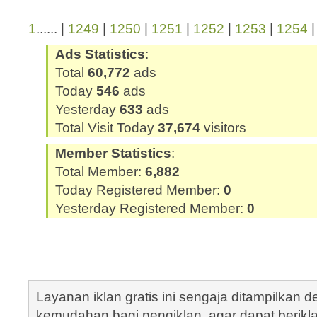
1
...... |
1249
|
1250
|
1251
|
1252
|
1253
|
1254
Ads Statistics
:
Total
60,772
ads
Today
546
ads
Yesterday
633
ads
Total Visit Today
37,674
visitors
Member Statistics
:
Total Member:
6,882
Today Registered Member:
0
Yesterday Registered Member:
0
Layanan iklan gratis ini sengaja ditampilkan
kemudahan bagi pengiklan, agar dapat berik