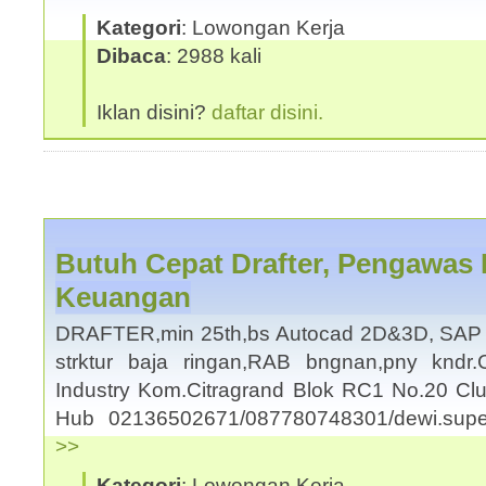
Kategori
: Lowongan Kerja
Dibaca
: 2988 kali
Iklan disini?
daftar disini.
Butuh Cepat Drafter, Pengawas 
Keuangan
DRAFTER,min 25th,bs Autocad 2D&3D, SAP 
strktur baja ringan,RAB bngnan,pny kndr
Industry Kom.Citragrand Blok RC1 No.20 Cl
Hub 02136502671/087780748301/dewi.su
>>
Kategori
: Lowongan Kerja