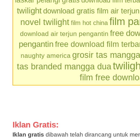
laskar pelangi gratis
download film terb
twilight
download gratis film air terju
film p
novel twilight
film hot china
free dow
download air terjun pengantin
pengantin
free download film terb
grosir tas mangg
naughty america
twilig
tas branded mangga dua
film free downl
Iklan Gratis:
Iklan gratis
dibawah telah dirancang untuk men