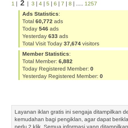
2
1
|
|
3
|
4
|
5
|
6
|
7
|
8
| .....
1257
Ads Statistics
:
Total
60,772
ads
Today
546
ads
Yesterday
633
ads
Total Visit Today
37,674
visitors
Member Statistics
:
Total Member:
6,882
Today Registered Member:
0
Yesterday Registered Member:
0
Layanan iklan gratis ini sengaja ditampilkan
kemudahan bagi pengiklan, agar dapat berik
perlu 2 klik. Semua informasi yang ditampilka