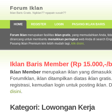
Forum Iklan
Iklan Baris Gratis. Ngiklan?? ngapain susah??
HOME
REGISTER
LOGIN
PASANG IKLAN BARIS
Forum Iklan
merupakan fasilitas
iklan gratis
, yang memudahkan Anda, tidak 
dirancang untuk membantu
menaikkan peringkat
web Anda di search Eng
Pasang Iklan Premium kini lebih mudah lagi,
klik disini
.
Iklan Baris Member (Rp 15.000,-/b
Iklan Member
merupakan iklan yang dimasuk
ForumIklan, iklan ditampilkan diatas iklan grati
registrasi, kemudian login untuk posting iklan. 
disini
.
Kategori: Lowongan Kerja