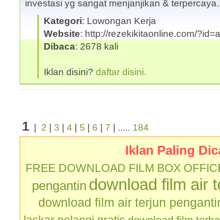
investasi yg sangat menjanjikan & terpercaya
Kategori
: Lowongan Kerja
Website
: http://rezekikitaonline.com/?id
Dibaca
: 2678 kali
Iklan disini?
daftar disini.
1
|
2
|
3
|
4
|
5
|
6
|
7
| .....
184
Iklan Paling Dic
FREE DOWNLOAD FILM BOX OFFIC
download film air 
pengantin
download film air terjun penganti