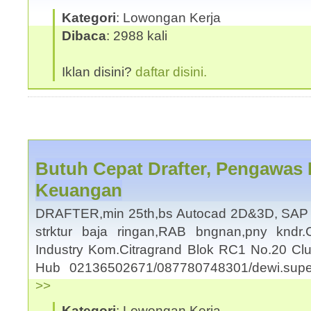
Kategori
: Lowongan Kerja
Dibaca
: 2988 kali
Iklan disini?
daftar disini.
Butuh Cepat Drafter, Pengawas 
Keuangan
DRAFTER,min 25th,bs Autocad 2D&3D, SAP 
strktur baja ringan,RAB bngnan,pny kndr
Industry Kom.Citragrand Blok RC1 No.20 Cl
Hub 02136502671/087780748301/dewi.su
>>
Kategori
: Lowongan Kerja