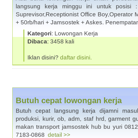
langsung kerja minggu ini untuk posisi :
Suprevisor,Receptionist Office Boy,Operator M
+ 50rb/hari + Jamsostek + Askes. Penempat
Kategori
: Lowongan Kerja
Dibaca
: 3458 kali
Iklan disini?
daftar disini.
Butuh cepat lowongan kerja
Butuh cepat langsung kerja dijamni masuk 
produksi, kurir, ob, adm, staf hrd, garment g
makan transport jamsostek hub bu yuri 0812
7183-0868
detail >>