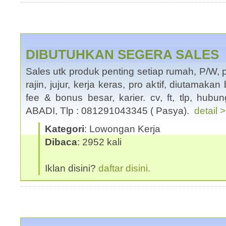
DIBUTUHKAN SEGERA SALES
Sales utk produk penting setiap rumah, P/W, 
rajin, jujur, kerja keras, pro aktif, diutamaka
fee & bonus besar, karier. cv, ft, tlp, h
ABADI, Tlp : 081291043345 ( Pasya).
detail 
Kategori
: Lowongan Kerja
Dibaca
: 2952 kali
Iklan disini?
daftar disini.