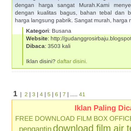
dengan harga sangat Murah.Kami menyed
dengan kualitas bagus, bahan tebal dan 
harga langsung pabrik. Sangat murah, harga m
Kategori
: Busana
Website
: http://gudanggrosirbaju.blogsp
Dibaca
: 3503 kali
Iklan disini?
daftar disini.
1
|
2
|
3
|
4
|
5
|
6
|
7
| .....
41
Iklan Paling Dic
FREE DOWNLOAD FILM BOX OFFIC
download film air 
pengantin