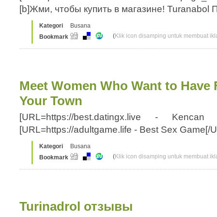
[b]Жми, чтобы купить в магазине! Turanabo
Kategori
Busana
(
Klik icon disamping untuk membuat ikla
Bookmark
Meet Women Who Want to Have F
Your Town
[URL=https://best.datingx.live - Kenc
[URL=https://adultgame.life - Best Sex Game[/
Kategori
Busana
(
Klik icon disamping untuk membuat ikla
Bookmark
Turinadrol отзывы