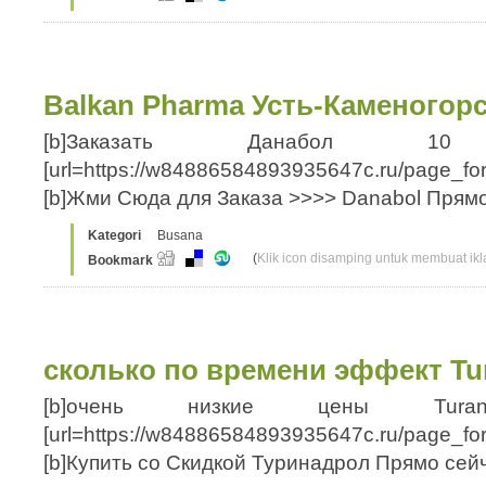
Balkan Pharma Усть-Каменогор
[b]Заказать Данабол 10 Уст
[url=https://w84886584893935647c.ru/page_f
[b]Жми Сюда для Заказа >>>> Danabol Пря
Kategori
Busana
(
Klik icon disamping untuk membuat ikla
Bookmark
сколько по времени эффект Tu
[b]очень низкие цены Tura
[url=https://w84886584893935647c.ru/page_fo
[b]Купить со Скидкой Туринадрол Прямо сейч