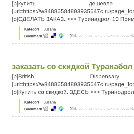
[b]купить дешевле Ту
[url=https://w84886584893935647c.ru/page_fo
[b]СДЕЛАТЬ ЗАКАЗ..>>> Туринадрол 10 Прям
Kategori
Busana
(
Klik icon disamping untuk membuat ikla
Bookmark
заказать со скидкой Туранабол
[b]British Dispensar
[url=https://w84886584893935647c.ru/page_for
[b]Купить со скидкой. ЗДЕСЬ >>> Туринодр
Kategori
Busana
(
Klik icon disamping untuk membuat ikla
Bookmark