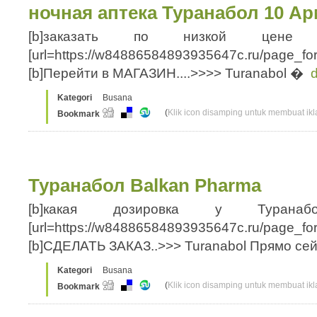
ночная аптека Туранабол 10 А
[b]заказать по низкой цене Т
[url=https://w84886584893935647c.ru/page_fo
[b]Перейти в МАГАЗИН....>>>> Turanabol �
d
Kategori
Busana
(
Klik icon disamping untuk membuat ikla
Bookmark
Туранабол Balkan Pharma
[b]какая дозировка у Туранаб
[url=https://w84886584893935647c.ru/page_fo
[b]СДЕЛАТЬ ЗАКАЗ..>>> Turanabol Прямо с
Kategori
Busana
(
Klik icon disamping untuk membuat ikla
Bookmark