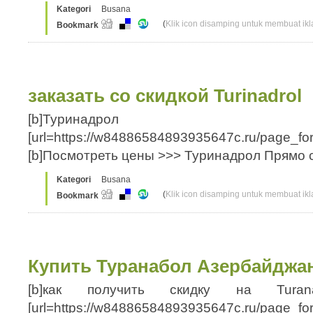
Kategori
Busana
(
Klik icon disamping untuk membuat ikla
Bookmark
заказать со скидкой Turinadrol
[b]Туринадрол ан
[url=https://w84886584893935647c.ru/page_fo
[b]Посмотреть цены >>> Туринадрол Прямо се
Kategori
Busana
(
Klik icon disamping untuk membuat ikla
Bookmark
Купить Туранабол Азербайджа
[b]как получить скидку на Turana
[url=https://w84886584893935647c.ru/page_fo