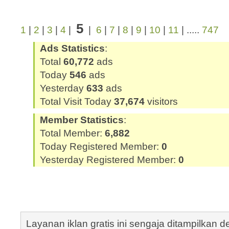
5
1
|
2
|
3
|
4
|
|
6
|
7
|
8
|
9
|
10
|
11
| .....
747
Ads Statistics
:
Total
60,772
ads
Today
546
ads
Yesterday
633
ads
Total Visit Today
37,674
visitors
Member Statistics
:
Total Member:
6,882
Today Registered Member:
0
Yesterday Registered Member:
0
Layanan iklan gratis ini sengaja ditampilkan