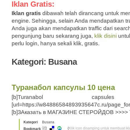
Iklan Gratis:
Iklan gratis
dibawah telah dirancang untuk men
engine. Sehingga, selain Anda mendapatkan traf
Anda juga akan mendapatkan traffic dari sear
pengunjung baru sekarang juga,
klik disini
untu
perlu login, hanya sekali klik, gratis.
Kategori: Busana
Туранабол капсулы 10 цена
[b]Turanabol capsules 
[url=https://w84886584893935647c.ru/page_for
[b]ЗАказать в МАГАЗИНЕ СТЕРОЙДОВ >>>> 
Kategori
Busana
(
Klik icon disamping untuk membuat ikla
Bookmark