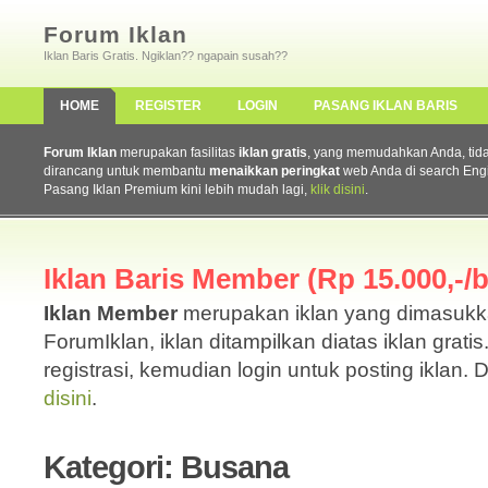
Forum Iklan
Iklan Baris Gratis. Ngiklan?? ngapain susah??
HOME
REGISTER
LOGIN
PASANG IKLAN BARIS
Forum Iklan
merupakan fasilitas
iklan gratis
, yang memudahkan Anda, tidak 
dirancang untuk membantu
menaikkan peringkat
web Anda di search Eng
Pasang Iklan Premium kini lebih mudah lagi,
klik disini
.
Iklan Baris Member (Rp 15.000,-/b
Iklan Member
merupakan iklan yang dimasuk
ForumIklan, iklan ditampilkan diatas iklan grati
registrasi, kemudian login untuk posting iklan. 
disini
.
Kategori: Busana