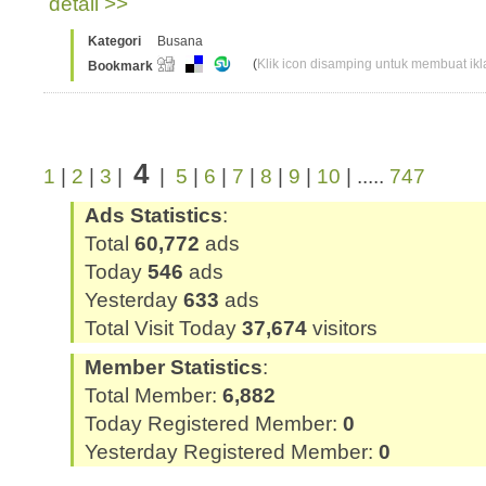
detail >>
Kategori
Busana
(
Klik icon disamping untuk membuat ikla
Bookmark
4
1
|
2
|
3
|
|
5
|
6
|
7
|
8
|
9
|
10
| .....
747
Ads Statistics
:
Total
60,772
ads
Today
546
ads
Yesterday
633
ads
Total Visit Today
37,674
visitors
Member Statistics
:
Total Member:
6,882
Today Registered Member:
0
Yesterday Registered Member:
0