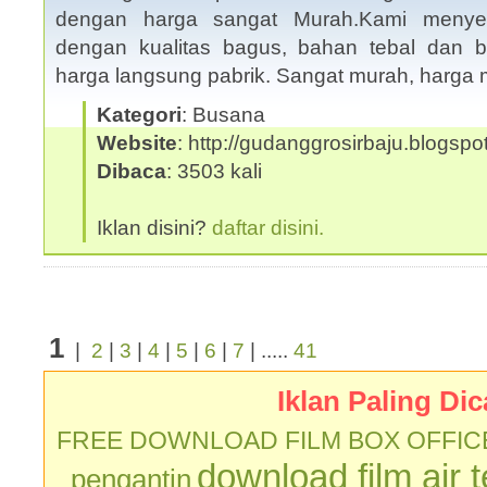
dengan harga sangat Murah.Kami menyed
dengan kualitas bagus, bahan tebal dan 
harga langsung pabrik. Sangat murah, harga m
Kategori
: Busana
Website
: http://gudanggrosirbaju.blogsp
Dibaca
: 3503 kali
Iklan disini?
daftar disini.
1
|
2
|
3
|
4
|
5
|
6
|
7
| .....
41
Iklan Paling Dic
FREE DOWNLOAD FILM BOX OFFIC
download film air 
pengantin