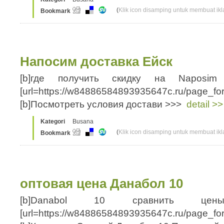
(
Klik icon disamping untuk membuat ikla
Bookmark
Напосим доставка Ейск
[b]где получить скидку на Naposim
[url=https://w84886584893935647c.ru/page_f
[b]Посмотреть условия достави >>>
detail >>
Kategori
Busana
(
Klik icon disamping untuk membuat ikla
Bookmark
оптовая цена Данабол 10
[b]Danabol 10 сравнить цены Ус
[url=https://w84886584893935647c.ru/page_f