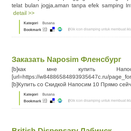
telat bulan jogja,aman tanpa efek samping I
detail >>
Kategori
Busana
(
Klik icon disamping untuk membuat ikla
Bookmark
Заказать Naposim Фленсбург
[b]как мне купить Напосим
[url=https://w84886584893935647c.ru/page_f
[b]Купить со Скидкой Напосим 10 Прямо сейч
Kategori
Busana
(
Klik icon disamping untuk membuat ikla
Bookmark
British Dispensary Лабинск