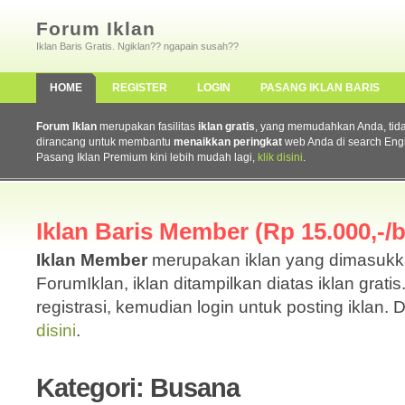
Forum Iklan
Iklan Baris Gratis. Ngiklan?? ngapain susah??
HOME
REGISTER
LOGIN
PASANG IKLAN BARIS
Forum Iklan
merupakan fasilitas
iklan gratis
, yang memudahkan Anda, tidak 
dirancang untuk membantu
menaikkan peringkat
web Anda di search Eng
Pasang Iklan Premium kini lebih mudah lagi,
klik disini
.
Iklan Baris Member (Rp 15.000,-/b
Iklan Member
merupakan iklan yang dimasuk
ForumIklan, iklan ditampilkan diatas iklan grati
registrasi, kemudian login untuk posting iklan. 
disini
.
Kategori: Busana