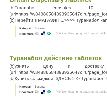
[b]Turanabol capsules 10 с
[url=https://w84886584893935647c.ru/page_for
[b]Перейти в МАГАЗИН....>>>> Туранабол к
Kategori
Busana
(
Klik icon disamping untuk membuat ikla
Bookmark
Туранабол действие таблеток
[b]узнать цену и доставку 
[url=https://w84886584893935647c.ru/page_fo
[b]Купить со скидкой. ЗДЕСЬ >>> Туранабол
Kategori
Busana
(
Klik icon disamping untuk membuat ikla
Bookmark