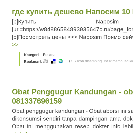
где купить дешево Напосим 10
[b]Купить Naposim
[url=https://w84886584893935647c.ru/page_f
[b]Посмотреть цены >>> Naposim Прямо сейчас![
>>
Kategori
Busana
(
Klik icon disamping untuk membuat ikla
Bookmark
Obat Penggugur Kandungan - ob
081337696159
Obat penggugur kandungan - Obat aborsi ini s
dikonsumsi sendiri tanpa dampingan ama dok
Obat ini menggunakan resep dokter info leb