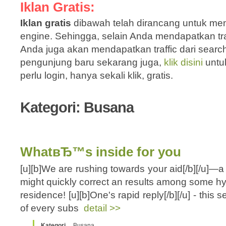
Iklan Gratis:
Iklan gratis
dibawah telah dirancang untuk men
engine. Sehingga, selain Anda mendapatkan traf
Anda juga akan mendapatkan traffic dari sear
pengunjung baru sekarang juga,
klik disini
untu
perlu login, hanya sekali klik, gratis.
Kategori: Busana
WhatвЂ™s inside for you
[u][b]We are rushing towards your aid[/b][/u]
might quickly correct an results among some hy
residence! [u][b]One's rapid reply[/b][/u] - this 
of every subs
detail >>
Kategori
Busana