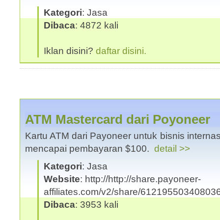
Kategori
: Jasa
Dibaca
: 4872 kali
Iklan disini?
daftar disini.
ATM Mastercard dari Poyoneer
Kartu ATM dari Payoneer untuk bisnis interna
mencapai pembayaran $100.
detail >>
Kategori
: Jasa
Website
: http://http://share.payoneer-
affiliates.com/v2/share/61219550340803
Dibaca
: 3953 kali