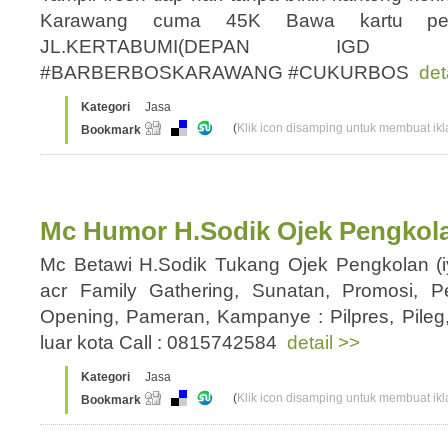
Karawang cuma 45K Bawa kartu pel
JL.KERTABUMI(DEPAN IGD
#BARBERBOSKARAWANG #CUKURBOS
det
Kategori
Jasa
(
Klik icon disamping untuk membuat ikla
Bookmark
Mc Humor H.Sodik Ojek Pengkol
Mc Betawi H.Sodik Tukang Ojek Pengkolan (iy
acr Family Gathering, Sunatan, Promosi, 
Opening, Pameran, Kampanye : Pilpres, Pileg,
luar kota Call : 0815742584
detail >>
Kategori
Jasa
(
Klik icon disamping untuk membuat ikla
Bookmark