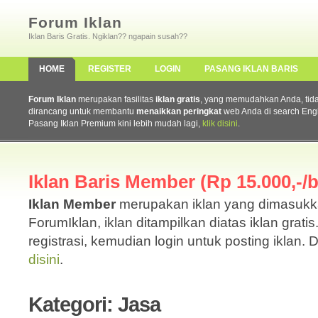
Forum Iklan
Iklan Baris Gratis. Ngiklan?? ngapain susah??
HOME
REGISTER
LOGIN
PASANG IKLAN BARIS
Forum Iklan
merupakan fasilitas
iklan gratis
, yang memudahkan Anda, tidak 
dirancang untuk membantu
menaikkan peringkat
web Anda di search Eng
Pasang Iklan Premium kini lebih mudah lagi,
klik disini
.
Iklan Baris Member (Rp 15.000,-/b
Iklan Member
merupakan iklan yang dimasuk
ForumIklan, iklan ditampilkan diatas iklan grati
registrasi, kemudian login untuk posting iklan. 
disini
.
Kategori: Jasa