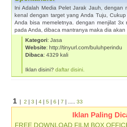
Ini Adalah Media Pelet Jarak Jauh, dengan m
kenal dengan target yang Anda Tuju, Cukup
Anda bisa memeletnya. dengan menjilat 3x m
pada Anda, dibaca mantranya maka dia akan
Kategori
: Jasa
Website
: http://tinyurl.com/buluhperindu
Dibaca
: 4329 kali
Iklan disini?
daftar disini.
1
|
2
|
3
|
4
|
5
|
6
|
7
| .....
33
Iklan Paling Dic
FREE DOWNLOAD FILM BOX OFFIC