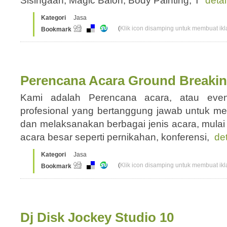
Sisingaan, Magic Balon, Body Painting, T
detai
Kategori
Jasa
(
Klik icon disamping untuk membuat ikla
Bookmark
Perencana Acara Ground Breaki
Kami adalah Perencana acara, atau even
profesional yang bertanggung jawab untuk me
dan melaksanakan berbagai jenis acara, mulai 
acara besar seperti pernikahan, konferensi,
det
Kategori
Jasa
(
Klik icon disamping untuk membuat ikla
Bookmark
Dj Disk Jockey Studio 10