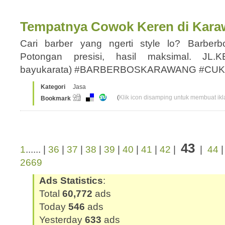
Tempatnya Cowok Keren di Kar
Cari barber yang ngerti style lo? Barber
Potongan presisi, hasil maksimal. JL.
bayukarata) #BARBERBOSKARAWANG #C
Kategori
Jasa
(
Klik icon disamping untuk membuat ikla
Bookmark
43
1
...... |
36
|
37
|
38
|
39
|
40
|
41
|
42
|
|
44
2669
Ads Statistics
:
Total
60,772
ads
Today
546
ads
Yesterday
633
ads