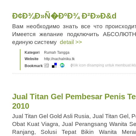
Ð¢Ð¾Ð»Ñ�ÐºÐ¾ Ð²Ð»Ð&d
Вам необходимо знать все что происходи
Имеется желание подключить АБСОЛЮТ
единую систему
detail >>
Kategori
Rumah Tangga
Website
http://nachalniku.tk
(
Klik icon disamping untuk membuat ikla
Bookmark
Jual Titan Gel Pembesar Penis T
2010
Jual Titan Gel Gold Asli Rusia, Jual Titan Gel,
Obat Kuat Viagra, Jual Perangsang Wanita S
Ranjang, Solusi Tepat Bikin Wanita Me