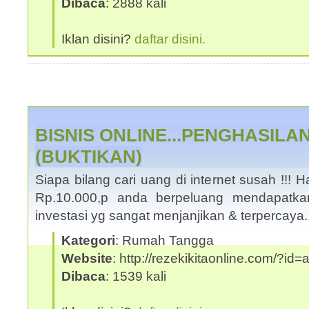
Dibaca
: 2888 kali
Iklan disini?
daftar disini.
BISNIS ONLINE...PENGHASILA
(BUKTIKAN)
Siapa bilang cari uang di internet susah !!
Rp.10.000,p anda berpeluang mendapatka
investasi yg sangat menjanjikan & terpercaya
Kategori
: Rumah Tangga
Website
: http://rezekikitaonline.com/?id
Dibaca
: 1539 kali