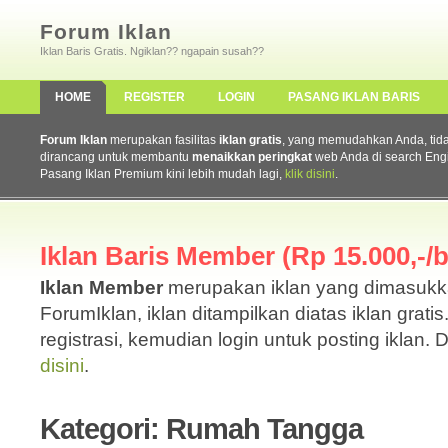
Forum Iklan
Iklan Baris Gratis. Ngiklan?? ngapain susah??
HOME
REGISTER
LOGIN
PASANG IKLAN BARIS
Forum Iklan
merupakan fasilitas
iklan gratis
, yang memudahkan Anda, tidak 
dirancang untuk membantu
menaikkan peringkat
web Anda di search Eng
Pasang Iklan Premium kini lebih mudah lagi,
klik disini
.
Iklan Baris Member (Rp 15.000,-/b
Iklan Member
merupakan iklan yang dimasuk
ForumIklan, iklan ditampilkan diatas iklan grati
registrasi, kemudian login untuk posting iklan. 
disini
.
Kategori: Rumah Tangga