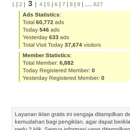
3
1
|
2
|
|
4
|
5
|
6
|
7
|
8
|
9
| .....
627
Ads Statistics
:
Total
60,772
ads
Today
546
ads
Yesterday
633
ads
Total Visit Today
37,674
visitors
Member Statistics
:
Total Member:
6,882
Today Registered Member:
0
Yesterday Registered Member:
0
Layanan iklan gratis ini sengaja ditampilkan
kemudahan bagi pengiklan, agar dapat berik
perlu 2 klik. Semua informasi yang ditampilka