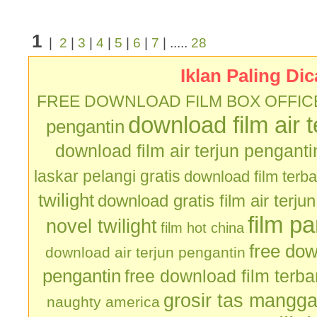
1
|
2
|
3
|
4
|
5
|
6
|
7
| .....
28
Iklan Paling Dic
FREE DOWNLOAD FILM BOX OFFIC
download film air 
pengantin
download film air terjun penganti
laskar pelangi gratis
download film terb
twilight
download gratis film air terju
film p
novel twilight
film hot china
free dow
download air terjun pengantin
pengantin
free download film terb
grosir tas mangg
naughty america