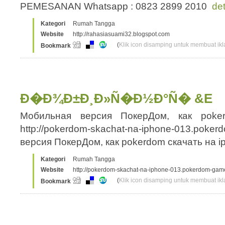
PEMESANAN Whatsapp : 0823 2899 2010
det
Kategori
Rumah Tangga
Website
http://rahasiasuami32.blogspot.com
(
Klik icon disamping untuk membuat ikla
Bookmark
Ð�Ð¾Ð±Ð¸Ð»Ñ�Ð½Ð°Ñ� &E
Мобильная версия ПокерДом, как poke
http://pokerdom-skachat-na-iphone-013.poke
версия ПокерДом, как pokerdom скачать на
Kategori
Rumah Tangga
Website
http://pokerdom-skachat-na-iphone-013.pokerdom-gam
(
Klik icon disamping untuk membuat ikla
Bookmark