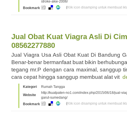
stroke-akw-2006/
(
Klik icon disamping untuk membuat ikla
Bookmark
Jual Obat Kuat Viagra Asli Di Ci
08562277880
Jual Viagra Usa Asli Obat Kuat Di Bandung 
Benar-benar bermanfaat buat bikin berhubung
tegang mr.P dengan cara maximal, sanggup t
cara cepat hingga sanggup membuat alat vit
d
Kategori
Rumah Tangga
http://kuatpaten-no1.com/index.php/2015/06/18/jual-via
Website
garut-sumedang/
(
Klik icon disamping untuk membuat ikla
Bookmark