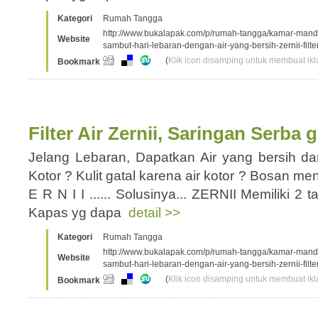
Kategori
Rumah Tangga
http://www.bukalapak.com/p/rumah-tangga/kamar-mandi/
Website
sambut-hari-lebaran-dengan-air-yang-bersih-zernii-filt
(
Klik icon disamping untuk membuat ikla
Bookmark
Filter Air Zernii, Saringan Serb
Jelang Lebaran, Dapatkan Air yang bersih da
Kotor ? Kulit gatal karena air kotor ? Bosan 
E R N I I ...... Solusinya... ZERNII Memiliki 2 
Kapas yg dapa
detail >>
Kategori
Rumah Tangga
http://www.bukalapak.com/p/rumah-tangga/kamar-mandi/
Website
sambut-hari-lebaran-dengan-air-yang-bersih-zernii-filt
(
Klik icon disamping untuk membuat ikla
Bookmark