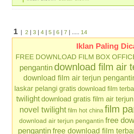
1
|
2
|
3
|
4
|
5
|
6
|
7
| .....
14
Iklan Paling Dic
FREE DOWNLOAD FILM BOX OFFIC
download film air 
pengantin
download film air terjun penganti
laskar pelangi gratis
download film terb
twilight
download gratis film air terju
film p
novel twilight
film hot china
free dow
download air terjun pengantin
pengantin
free download film terb