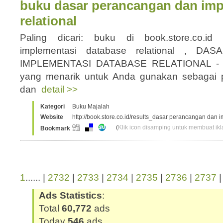
buku dasar perancangan dan imp
relational
Paling dicari: buku di book.store.co.i
implementasi database relational , 
IMPLEMENTASI DATABASE RELATIONAL - 
yang menarik untuk Anda gunakan sebagai
dan
detail >>
Kategori
Buku Majalah
Website
http://book.store.co.id/results_dasar perancangan dan 
(
Klik icon disamping untuk membuat ikla
Bookmark
1
...... |
2732
|
2733
|
2734
|
2735
|
2736
|
2737
Ads Statistics
:
Total
60,772
ads
Today
546
ads