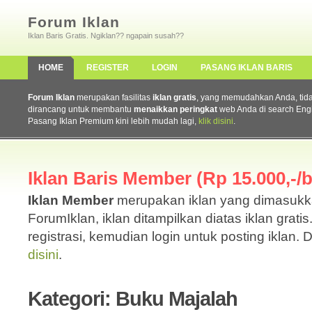
Forum Iklan
Iklan Baris Gratis. Ngiklan?? ngapain susah??
HOME
REGISTER
LOGIN
PASANG IKLAN BARIS
Forum Iklan
merupakan fasilitas
iklan gratis
, yang memudahkan Anda, tidak 
dirancang untuk membantu
menaikkan peringkat
web Anda di search Eng
Pasang Iklan Premium kini lebih mudah lagi,
klik disini
.
Iklan Baris Member (Rp 15.000,-/b
Iklan Member
merupakan iklan yang dimasuk
ForumIklan, iklan ditampilkan diatas iklan grati
registrasi, kemudian login untuk posting iklan. 
disini
.
Kategori: Buku Majalah