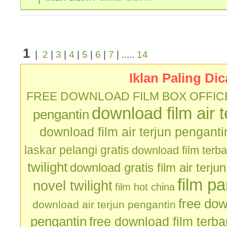
1
|
2
|
3
|
4
|
5
|
6
|
7
| .....
14
Iklan Paling Dic
FREE DOWNLOAD FILM BOX OFFIC
download film air 
pengantin
download film air terjun penganti
laskar pelangi gratis
download film terb
twilight
download gratis film air terju
film p
novel twilight
film hot china
free dow
download air terjun pengantin
pengantin
free download film terb