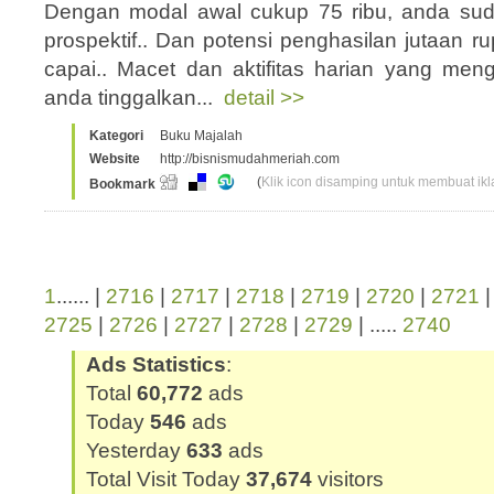
Dengan modal awal cukup 75 ribu, anda su
prospektif.. Dan potensi penghasilan jutaan r
capai.. Macet dan aktifitas harian yang men
anda tinggalkan...
detail >>
Kategori
Buku Majalah
Website
http://bisnismudahmeriah.com
(
Klik icon disamping untuk membuat ikla
Bookmark
1
...... |
2716
|
2717
|
2718
|
2719
|
2720
|
2721
2725
|
2726
|
2727
|
2728
|
2729
| .....
2740
Ads Statistics
:
Total
60,772
ads
Today
546
ads
Yesterday
633
ads
Total Visit Today
37,674
visitors