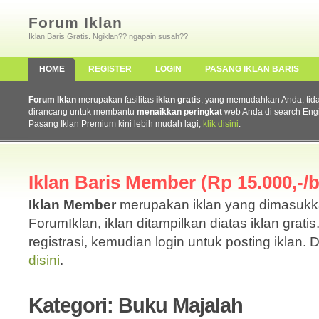
Forum Iklan
Iklan Baris Gratis. Ngiklan?? ngapain susah??
HOME
REGISTER
LOGIN
PASANG IKLAN BARIS
Forum Iklan
merupakan fasilitas
iklan gratis
, yang memudahkan Anda, tidak 
dirancang untuk membantu
menaikkan peringkat
web Anda di search Eng
Pasang Iklan Premium kini lebih mudah lagi,
klik disini
.
Iklan Baris Member (Rp 15.000,-/b
Iklan Member
merupakan iklan yang dimasuk
ForumIklan, iklan ditampilkan diatas iklan grati
registrasi, kemudian login untuk posting iklan. 
disini
.
Kategori: Buku Majalah