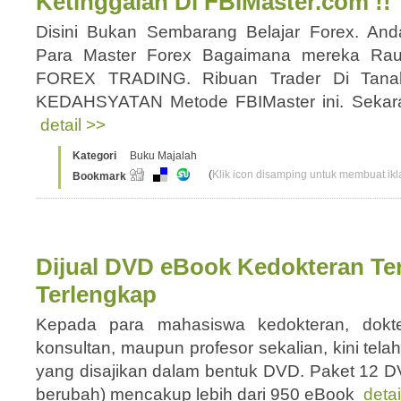
Ketinggalan Di FBIMaster.com !!
Disini Bukan Sembarang Belajar Forex. A
Para Master Forex Bagaimana mereka Ra
FOREX TRADING. Ribuan Trader Di Tanah
KEDAHSYATAN Metode FBIMaster ini. Sekara
detail >>
Kategori
Buku Majalah
(
Klik icon disamping untuk membuat ikla
Bookmark
Dijual DVD eBook Kedokteran Te
Terlengkap
Kepada para mahasiswa kedokteran, dokter
konsultan, maupun profesor sekalian, kini tel
yang disajikan dalam bentuk DVD. Paket 12 D
berubah) mencakup lebih dari 950 eBook
detai