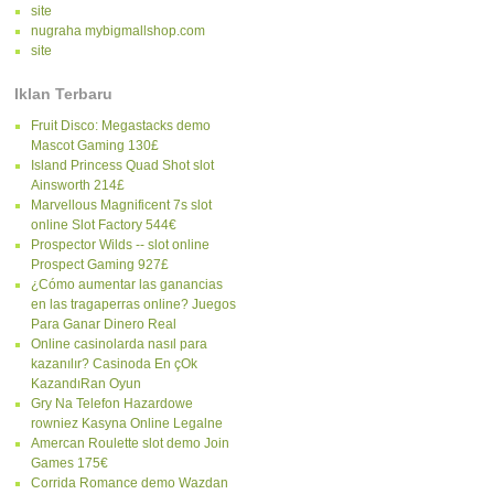
site
nugraha mybigmallshop.com
site
Iklan Terbaru
Fruit Disco: Megastacks demo
Mascot Gaming 130£
Island Princess Quad Shot slot
Ainsworth 214£
Marvellous Magnificent 7s slot
online Slot Factory 544€
Prospector Wilds -- slot online
Prospect Gaming 927£
¿Cómo aumentar las ganancias
en las tragaperras online? Juegos
Para Ganar Dinero Real
Online casinolarda nasıl para
kazanılır? Casinoda En çOk
KazandıRan Oyun
Gry Na Telefon Hazardowe
rowniez Kasyna Online Legalne
Amercan Roulette slot demo Join
Games 175€
Corrida Romance demo Wazdan