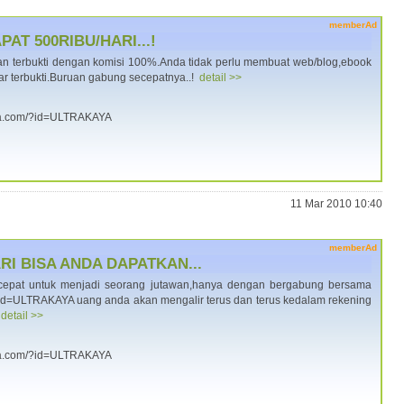
memberAd
AT 500RIBU/HARI...!
 dan terbukti dengan komisi 100%.Anda tidak perlu membuat web/blog,ebook
r terbukti.Buruan gabung secepatnya..!
detail >>
aya.com/?id=ULTRAKAYA
11 Mar 2010 10:40
memberAd
RI BISA ANDA DAPATKAN...
 cepat untuk menjadi seorang jutawan,hanya dengan bergabung bersama
/?id=ULTRAKAYA uang anda akan mengalir terus dan terus kedalam rekening
a
detail >>
aya.com/?id=ULTRAKAYA