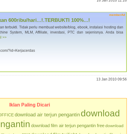
16 Jan 2010 11:16
memberAd
an 600ribu/hari...!.TERBUKTI 100%...!
dan terbukti. Tidak perlu membuat website/blog, ebook, instalasi hosting dan
ne System, MLM, Affiliate, investasi, PTC dan sejenisnya. Anda bisa
il >>
a.com/?id=Kerjacerdas
13 Jan 2010 09:56
Iklan Paling Dicari
download
download air terjun pengantin
OFFICE
engantin
download film air terjun pengantin free
download