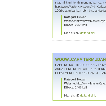
saat ini kami telah menemukan cara
http://www.MasterKaya.com/?id=Kerja
100rbu atau bahkan lebih bisa anda d
Kategori
: Hewan
Website
: http://www.MasterKay
Dibaca
: 2769 kali
Iklan disini?
daftar disini.
WOOW..CARA TERMUDAH J
CAPE NGIKUT BISNIS ORANG LAIN?
ANDA SENDIRI. INILAH CARA TER
CEPAT MENGHASILKAN UANG DI JAM
Kategori
: Hewan
Website
: http://www.MasterKay
Dibaca
: 2406 kali
Iklan disini?
daftar disini.