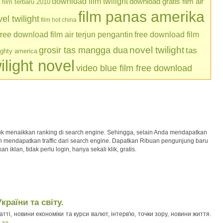
download film twilight
download gratis film air
film terbaru 2010
film panas amerika
l twilight
film hot china
free download film air terjun pengantin
free download film
grosir tas mangga dua
novel twilight
tas
ughty america
ilight novel
video blue film free download
uk menaikkan ranking di search engine. Sehingga, selain Anda mendapatkan
kan mendapatkan traffic dari search engine. Dapatkan Ribuan pengunjung baru
iklan, tidak perlu login, hanya sekali klik, gratis.
раїни та світу.
атті, новини економіки та курси валют, інтерв'ю, точки зору, новини життя.
l >>