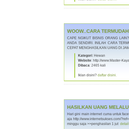
WOOW..CARA TERMUDAH J
CAPE NGIKUT BISNIS ORANG LAIN?
ANDA SENDIRI. INILAH CARA TER
CEPAT MENGHASILKAN UANG DI JAM
Kategori
: Hewan
Website
: http://www.Master-K
Dibaca
: 2465 kali
Iklan disini?
daftar disini.
HASILKAN UANG MELALUI
Hari gini main internet cuma untuk fac
aja http://www.internetsukses.com/?r
minggu saja >>penghasilan 1 jut
detai