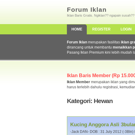
Forum Iklan
Iklan Baris Gratis. Ngiklan?? ngapain susah??
HOME
REGISTER
LOGIN
Forum Iklan
merupakan fasilitas
iklan gr
dirancang untuk membantu
menaikkan p
Pasang Iklan Premium kini lebih mudah l
Iklan Baris Member (Rp 15.000,
Iklan Member
merupakan iklan yang dimas
harus terlebih dahulu registrasi, kemudia
Kategori: Hewan
Kucing Anggora Asli 3bula
-Jack DAN- DOB : 31 July 2012 (-3Bln) 