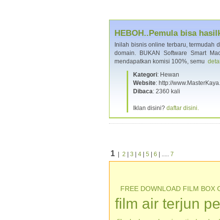
HEBOH..Pemula bisa hasilk
Inilah bisnis online terbaru, termudah 
domain. BUKAN Software Smart Machi
mendapatkan komisi 100%, semu
deta
Kategori
: Hewan
Website
: http://www.MasterKay
Dibaca
: 2360 kali
Iklan disini?
daftar disini.
1
|
2
|
3
|
4
|
5
|
6
| .....
7
FREE DOWNLOAD FILM BOX 
film air terjun p