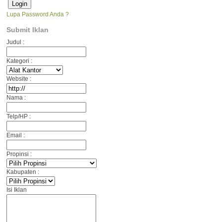
Lupa Password Anda ?
Submit Iklan
Judul :
Kategori :
Website :
Nama :
Telp/HP :
Email :
Propinsi :
Kabupaten :
Isi Iklan