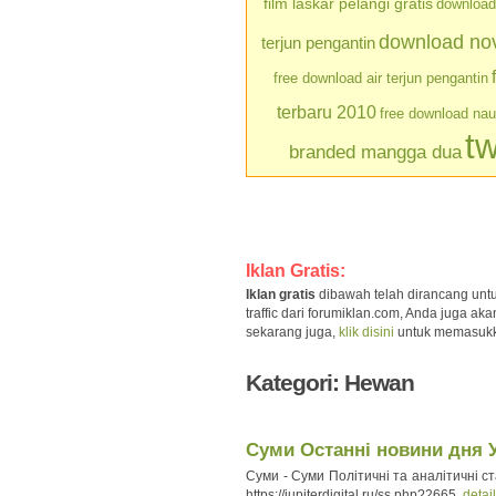
film laskar pelangi gratis
download 
download nove
terjun pengantin
free download air terjun pengantin
terbaru 2010
free download na
tw
branded mangga dua
Iklan Gratis:
Iklan gratis
dibawah telah dirancang unt
traffic dari forumiklan.com, Anda juga a
sekarang juga,
klik disini
untuk memasukkan 
Kategori: Hewan
Суми Останні новини дня Ук
Суми - Суми Політичні та аналітичні ст
https://jupiterdigital.ru/ss.php?2665
detai