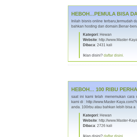
HEBOH...PEMULA BISA DAP
Inilah bisnis online terbaru,termudah
bahkan hosting dan domain.Benar-bena
Kategori
: Hewan
Website
: http://www.Master-K
Dibaca
: 2431 kali
Iklan disini?
daftar disini.
HEBOH... 100 RIBU PERHA
saat ini kami telah menemukan cara
kami di : http://www.Master-Kaya.com
anda. 100rbu atau bahkan lebih bisa 
Kategori
: Hewan
Website
: http://www.Master-K
Dibaca
: 2726 kali
Iklan disini?
daftar disini.