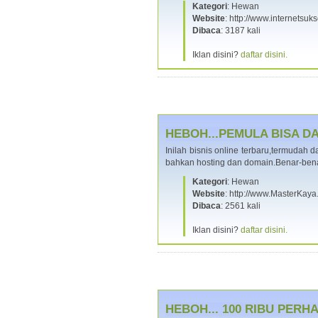
Kategori
: Hewan
Website
: http://www.internets
Dibaca
: 3187 kali
Iklan disini?
daftar disini.
HEBOH...PEMULA BISA DAP
Inilah bisnis online terbaru,termudah
bahkan hosting dan domain.Benar-bena
Kategori
: Hewan
Website
: http://www.MasterKay
Dibaca
: 2561 kali
Iklan disini?
daftar disini.
HEBOH... 100 RIBU PERHA