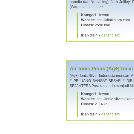
earmite dan No cacing) -Jack Jolliey- 
(Warna lan
detail >>
Kategori
: Hewan
Website
: http://klinikpiara.com
Dibaca
: 2598 kali
Iklan disini?
daftar disini.
Air Ionic Perak (Ag+) Ion
(Ag+) Ionic Silver Indonesia men
# PELUANG SANGAT BESAR # DIB
SEJAHTERA Pastikan anda menjadi Mit
Kategori
: Hewan
Website
: http://ionic-silver.tok
Dibaca
: 2114 kali
Iklan disini?
daftar disini.