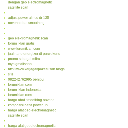
dengan geo electromagnetic
satellite scan
adjust power alinco dr 135
novena obat smoothing
geo elektromagnetik scan
forum iklan gratis
www.forumiklan.com
jual nano energizer di purwokerto
promo sebagai mitra
mybigmallshop
http://www.kerjagakpakesusah.blogspot.com/
site
082242762995 penipu
forumiklan com
forum iklan indonesia
forumiklan.com
harga obat smoothing novena
komposisi betta power up
harga alat geo electromagnetic
satellite scan
harga alat geoelectromagnetic