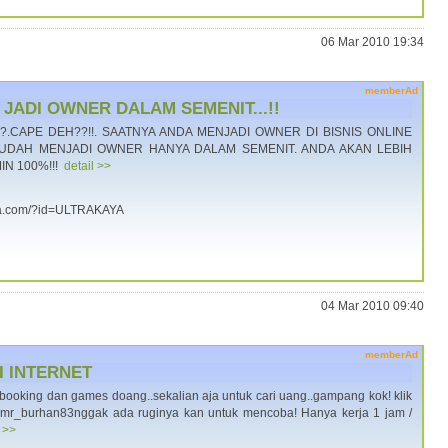
06 Mar 2010 19:34
memberAd
ADI OWNER DALAM SEMENIT...!!
?.CAPE DEH??!!. SAATNYA ANDA MENJADI OWNER DI BISNIS ONLINE
MUDAH MENJADI OWNER HANYA DALAM SEMENIT. ANDA AKAN LEBIH
IN 100%!!!
detail >>
aya.com/?id=ULTRAKAYA
04 Mar 2010 09:40
memberAd
 INTERNET
ebooking dan games doang..sekalian aja untuk cari uang..gampang kok! klik
ef=mr_burhan83nggak ada ruginya kan untuk mencoba! Hanya kerja 1 jam /
l >>