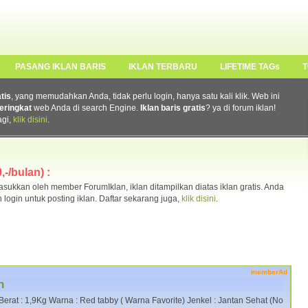
PASANG IKLAN BARIS
IKLAN TERBARU
LIFETIME TAGs
T
atis
, yang memudahkan Anda, tidak perlu login, hanya satu kali klik. Web ini
eringkat
web Anda di search Engine.
Iklan baris gratis
? ya di forum iklan!
agi,
klik disini
.
-/bulan) :
ukkan oleh member ForumIklan, iklan ditampilkan diatas iklan gratis. Anda
n login untuk posting iklan. Daftar sekarang juga,
klik disini
.
memberAd
n
Berat : 1,9Kg Warna : Red tabby ( Warna Favorite) Jenkel : Jantan Sehat (No