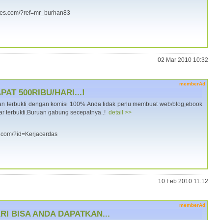
ukses.com/?ref=mr_burhan83
02 Mar 2010 10:32
memberAd
AT 500RIBU/HARI...!
 dan terbukti dengan komisi 100%.Anda tidak perlu membuat web/blog,ebook
r terbukti.Buruan gabung secepatnya..!
detail >>
a.com/?id=Kerjacerdas
10 Feb 2010 11:12
memberAd
RI BISA ANDA DAPATKAN...