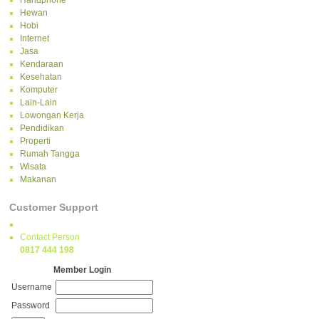
Handphone
Hewan
Hobi
Internet
Jasa
Kendaraan
Kesehatan
Komputer
Lain-Lain
Lowongan Kerja
Pendidikan
Properti
Rumah Tangga
Wisata
Makanan
Customer Support
Contact Person
0817 444 198
Member Login
Username
Password