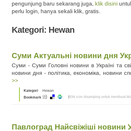
pengunjung baru sekarang juga,
klik disini
untu
perlu login, hanya sekali klik, gratis.
Kategori: Hewan
Суми Актуальні новини дня Укра
Суми - Суми Головні новини в Україні та сві
новини дня - політика, економіка, новини с
>>
Kategori
Hewan
(
Klik icon disamping untuk membuat ikla
Bookmark
Павлоград Найсвіжіші новини У