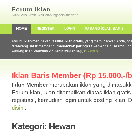
Forum Iklan
Iklan Baris Gratis. Ngiklan?? ngapain susah??
HOME
REGISTER
LOGIN
PASANG IKLAN BARIS
Forum Iklan
merupakan fasilitas
iklan gratis
, yang memudahkan Anda, tidak 
dirancang untuk membantu
menaikkan peringkat
web Anda di search Eng
Pasang Iklan Premium kini lebih mudah lagi,
klik disini
.
Iklan Baris Member (Rp 15.000,-/b
Iklan Member
merupakan iklan yang dimasuk
ForumIklan, iklan ditampilkan diatas iklan grati
registrasi, kemudian login untuk posting iklan. 
disini
.
Kategori: Hewan