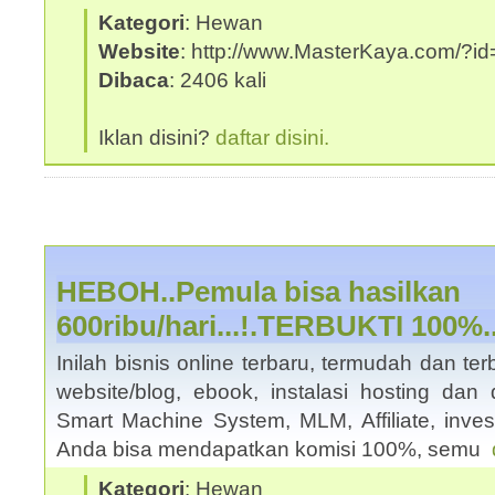
Kategori
: Hewan
Website
: http://www.MasterKaya.com/?id
Dibaca
: 2406 kali
Iklan disini?
daftar disini.
HEBOH..Pemula bisa hasilkan
600ribu/hari...!.TERBUKTI 100%..
Inilah bisnis online terbaru, termudah dan te
website/blog, ebook, instalasi hosting da
Smart Machine System, MLM, Affiliate, inves
Anda bisa mendapatkan komisi 100%, semu
Kategori
: Hewan