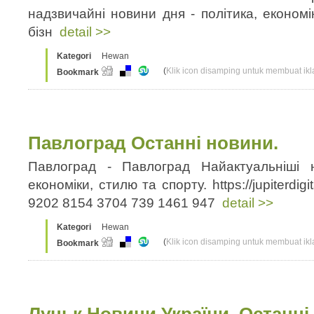
надзвичайні новини дня - політика, економі
бізн
detail >>
Kategori
Hewan
(
Klik icon disamping untuk membuat ikla
Bookmark
Павлоград Останні новини.
Павлоград - Павлоград Найактуальніші н
економіки, стилю та спорту. https://jupiterdigi
9202 8154 3704 739 1461 947
detail >>
Kategori
Hewan
(
Klik icon disamping untuk membuat ikla
Bookmark