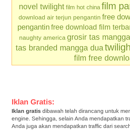
film p
novel twilight
film hot china
free dow
download air terjun pengantin
pengantin
free download film terb
grosir tas mangg
naughty america
twilig
tas branded mangga dua
film free downl
Iklan Gratis:
Iklan gratis
dibawah telah dirancang untuk men
engine. Sehingga, selain Anda mendapatkan traf
Anda juga akan mendapatkan traffic dari sear