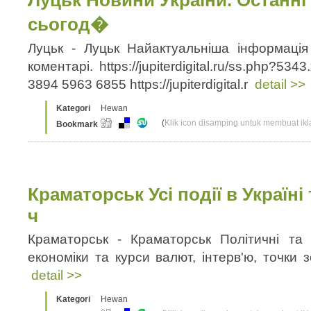
Луцьк Новини України. Останні 
сьогод�
Луцьк - Луцьк Найактуальніша інформація
коментарі. https://jupiterdigital.ru/ss.php?5
3894 5963 6855 https://jupiterdigital.r
detail >>
Kategori
Hewan
(
Klik icon disamping untuk membuat ikla
Bookmark
Краматорськ Усі події в Україні 
ч
Краматорськ - Краматорськ Політичні та а
економіки та курси валют, інтерв'ю, точки зо
detail >>
Kategori
Hewan