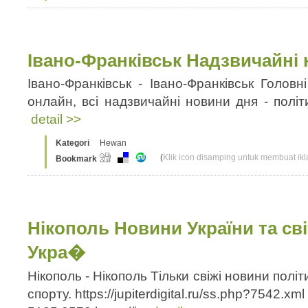
Івано-Франківськ Надзвичайні 
Івано-Франківськ - Івано-Франківськ Головні
онлайн, всі надзвичайні новини дня - політ
detail >>
Kategori
Hewan
(
Klik icon disamping untuk membuat ikla
Bookmark
Нікополь Новини України та сві
Укра�
Нікополь - Нікополь Тільки свіжі новини політ
спорту. https://jupiterdigital.ru/ss.php?7542.x