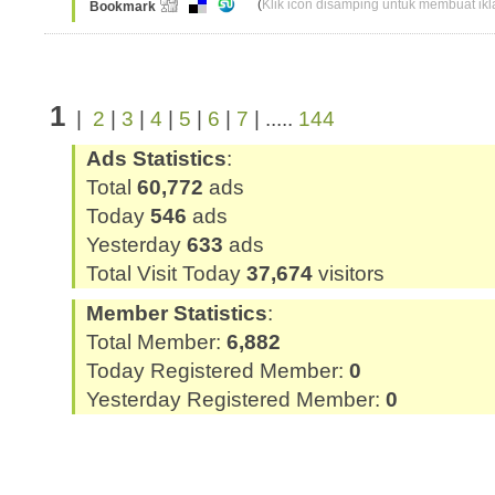
(
Klik icon disamping untuk membuat ikla
Bookmark
1
|
2
|
3
|
4
|
5
|
6
|
7
| .....
144
Ads Statistics
:
Total
60,772
ads
Today
546
ads
Yesterday
633
ads
Total Visit Today
37,674
visitors
Member Statistics
:
Total Member:
6,882
Today Registered Member:
0
Yesterday Registered Member:
0