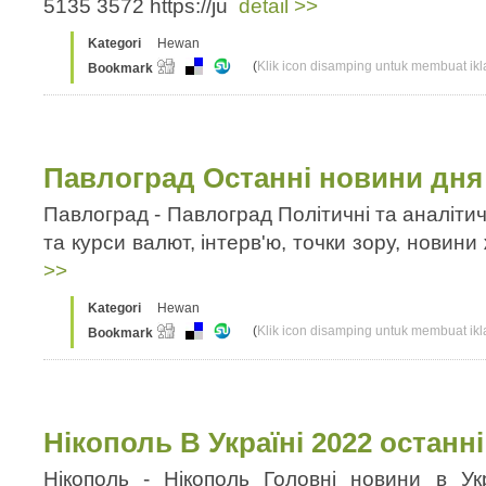
5135 3572 https://ju
detail >>
Kategori
Hewan
(
Klik icon disamping untuk membuat ikla
Bookmark
Павлоград Останні новини дня У
Павлоград - Павлоград Політичні та аналітич
та курси валют, інтерв'ю, точки зору, новини ж
>>
Kategori
Hewan
(
Klik icon disamping untuk membuat ikla
Bookmark
Нікополь В Україні 2022 останн
Нікополь - Нікополь Головні новини в Укр