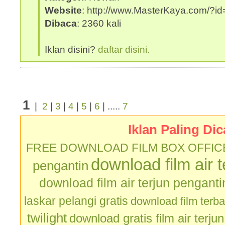
Website
: http://www.MasterKaya.com/?id
Dibaca
: 2360 kali
Iklan disini?
daftar disini.
1
|
2
|
3
|
4
|
5
|
6
| .....
7
Iklan Paling Dic
FREE DOWNLOAD FILM BOX OFFIC
download film air 
pengantin
download film air terjun penganti
laskar pelangi gratis
download film terb
twilight
download gratis film air terju