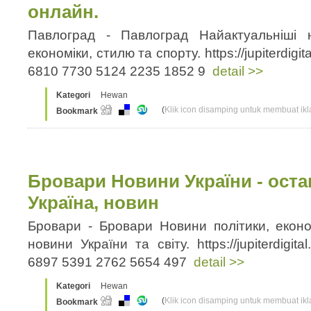
онлайн.
Павлоград - Павлоград Найактуальніші н
економіки, стилю та спорту. https://jupiterdigi
6810 7730 5124 2235 1852 9
detail >>
Kategori
Hewan
(
Klik icon disamping untuk membuat ikla
Bookmark
Бровари Новини України - оста
Україна, новин
Бровари - Бровари Новини політики, економ
новини України та світу. https://jupiterdigit
6897 5391 2762 5654 497
detail >>
Kategori
Hewan
(
Klik icon disamping untuk membuat ikla
Bookmark