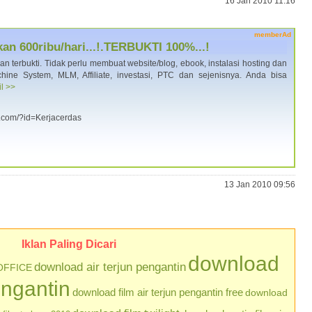
16 Jan 2010 11:16
memberAd
an 600ribu/hari...!.TERBUKTI 100%...!
dan terbukti. Tidak perlu membuat website/blog, ebook, instalasi hosting dan
ne System, MLM, Affiliate, investasi, PTC dan sejenisnya. Anda bisa
il >>
a.com/?id=Kerjacerdas
13 Jan 2010 09:56
Iklan Paling Dicari
download
download air terjun pengantin
OFFICE
engantin
download film air terjun pengantin free
download