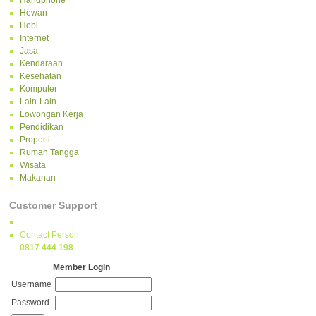
Handphone
Hewan
Hobi
Internet
Jasa
Kendaraan
Kesehatan
Komputer
Lain-Lain
Lowongan Kerja
Pendidikan
Properti
Rumah Tangga
Wisata
Makanan
Customer Support
Contact Person
0817 444 198
Member Login
Username
Password