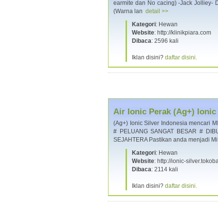
earmite dan No cacing) -Jack Jolliey- 
(Warna lan
detail >>
Kategori
: Hewan
Website
: http://klinikpiara.com
Dibaca
: 2596 kali
Iklan disini?
daftar disini.
Air Ionic Perak (Ag+) Ion
(Ag+) Ionic Silver Indonesia men
# PELUANG SANGAT BESAR # DIB
SEJAHTERA Pastikan anda menjadi Mit
Kategori
: Hewan
Website
: http://ionic-silver.tok
Dibaca
: 2114 kali
Iklan disini?
daftar disini.