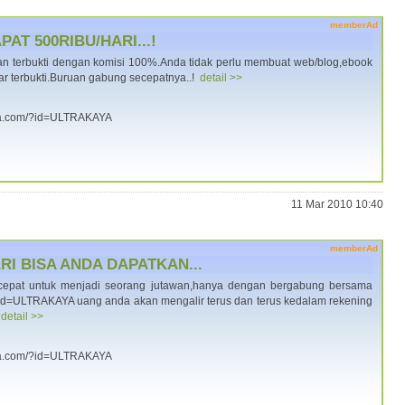
memberAd
AT 500RIBU/HARI...!
 dan terbukti dengan komisi 100%.Anda tidak perlu membuat web/blog,ebook
r terbukti.Buruan gabung secepatnya..!
detail >>
aya.com/?id=ULTRAKAYA
11 Mar 2010 10:40
memberAd
RI BISA ANDA DAPATKAN...
 cepat untuk menjadi seorang jutawan,hanya dengan bergabung bersama
/?id=ULTRAKAYA uang anda akan mengalir terus dan terus kedalam rekening
a
detail >>
aya.com/?id=ULTRAKAYA