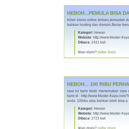
HEBOH...PEMULA BISA DAP
Inilah bisnis online terbaru,termudah
bahkan hosting dan domain.Benar-bena
Kategori
: Hewan
Website
: http://www.Master-K
Dibaca
: 2431 kali
Iklan disini?
daftar disini.
HEBOH... 100 RIBU PERHA
saat ini kami telah menemukan cara
kami di : http://www.Master-Kaya.com
anda. 100rbu atau bahkan lebih bisa 
Kategori
: Hewan
Website
: http://www.Master-K
Dibaca
: 2723 kali
Iklan disini?
daftar disini.