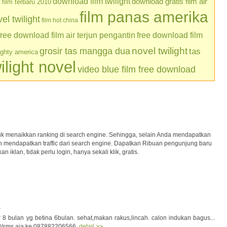
download film twilight
download gratis film air
film terbaru 2010
film panas amerika
l twilight
film hot china
free download film air terjun pengantin
free download film
grosir tas mangga dua
novel twilight
tas
ughty america
ilight novel
video blue film free download
uk menaikkan ranking di search engine. Sehingga, selain Anda mendapatkan
kan mendapatkan traffic dari search engine. Dapatkan Ribuan pengunjung baru
iklan, tidak perlu login, hanya sekali klik, gratis.
.
 8 bulan yg betina 6bulan. sehat,makan rakus,lincah. calon indukan bagus...
 tel/sms aja ke 087882206566
detail >>