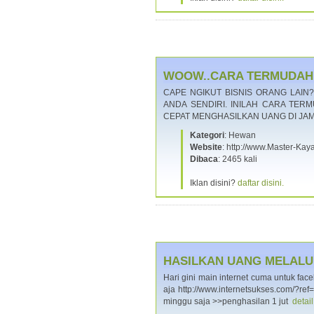
WOOW..CARA TERMUDAH J
CAPE NGIKUT BISNIS ORANG LAIN?
ANDA SENDIRI. INILAH CARA TER
CEPAT MENGHASILKAN UANG DI JAM
Kategori
: Hewan
Website
: http://www.Master-K
Dibaca
: 2465 kali
Iklan disini?
daftar disini.
HASILKAN UANG MELALUI
Hari gini main internet cuma untuk fac
aja http://www.internetsukses.com/?r
minggu saja >>penghasilan 1 jut
detai