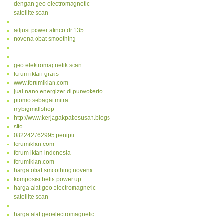
dengan geo electromagnetic
satellite scan
adjust power alinco dr 135
novena obat smoothing
geo elektromagnetik scan
forum iklan gratis
www.forumiklan.com
jual nano energizer di purwokerto
promo sebagai mitra
mybigmallshop
http://www.kerjagakpakesusah.blogspot.com/
site
082242762995 penipu
forumiklan com
forum iklan indonesia
forumiklan.com
harga obat smoothing novena
komposisi betta power up
harga alat geo electromagnetic
satellite scan
harga alat geoelectromagnetic