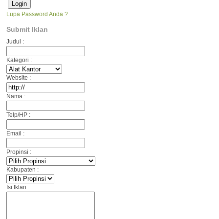
Lupa Password Anda ?
Submit Iklan
Judul :
Kategori :
Website :
Nama :
Telp/HP :
Email :
Propinsi :
Kabupaten :
Isi Iklan