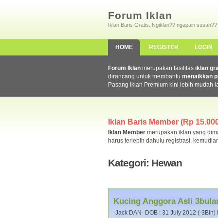
Forum Iklan
Iklan Baris Gratis. Ngiklan?? ngapain susah??
HOME
REGISTER
LOGIN
Forum Iklan
merupakan fasilitas
iklan gr
dirancang untuk membantu
menaikkan p
Pasang Iklan Premium kini lebih mudah l
Iklan Baris Member (Rp 15.000,
Iklan Member
merupakan iklan yang dimas
harus terlebih dahulu registrasi, kemudia
Kategori: Hewan
Kucing Anggora Asli 3bula
-Jack DAN- DOB : 31 July 2012 (-3Bln) 