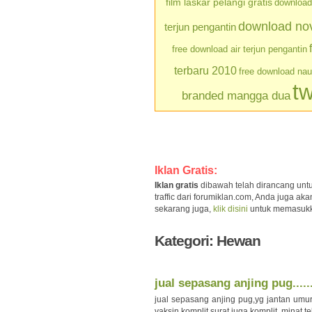
film laskar pelangi gratis
download 
download nove
terjun pengantin
free download air terjun pengantin
terbaru 2010
free download na
tw
branded mangga dua
Iklan Gratis:
Iklan gratis
dibawah telah dirancang unt
traffic dari forumiklan.com, Anda juga a
sekarang juga,
klik disini
untuk memasukkan 
Kategori: Hewan
jual sepasang anjing pug.....
jual sepasang anjing pug,yg jantan umur
vaksin komplit,surat juga komplit. minat