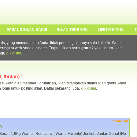
PASANG IKLAN BARIS
IKLAN TERBARU
LIFETIME TAGs
T
atis
, yang memudahkan Anda, tidak perlu login, hanya satu kali klik. Web ini
eringkat
web Anda di search Engine.
Iklan baris gratis
? ya di forum iklan!
agi,
klik disini
.
-/bulan) :
ukkan oleh member ForumIklan, iklan ditampilkan diatas iklan gratis. Anda
n login untuk posting iklan. Daftar sekarang juga,
klik disini
.
memberAd
n
Berat : 1,9Kg Warna : Red tabby ( Warna Favorite) Jenkel : Jantan Sehat (No