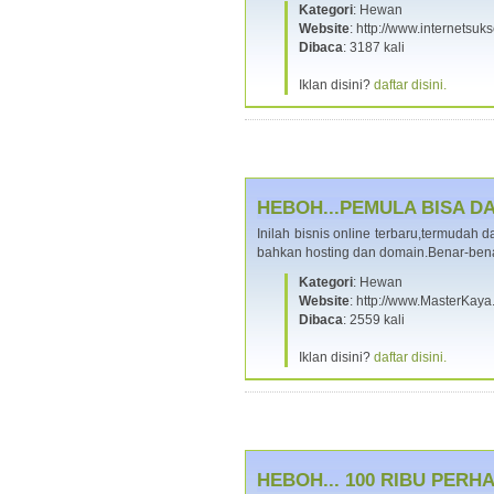
Kategori
: Hewan
Website
: http://www.internets
Dibaca
: 3187 kali
Iklan disini?
daftar disini.
HEBOH...PEMULA BISA DAP
Inilah bisnis online terbaru,termudah
bahkan hosting dan domain.Benar-bena
Kategori
: Hewan
Website
: http://www.MasterKay
Dibaca
: 2559 kali
Iklan disini?
daftar disini.
HEBOH... 100 RIBU PERHA