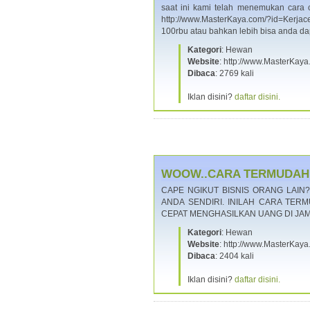
saat ini kami telah menemukan cara
http://www.MasterKaya.com/?id=Kerja
100rbu atau bahkan lebih bisa anda d
Kategori
: Hewan
Website
: http://www.MasterKay
Dibaca
: 2769 kali
Iklan disini?
daftar disini.
WOOW..CARA TERMUDAH J
CAPE NGIKUT BISNIS ORANG LAIN?
ANDA SENDIRI. INILAH CARA TER
CEPAT MENGHASILKAN UANG DI JAM
Kategori
: Hewan
Website
: http://www.MasterKay
Dibaca
: 2404 kali
Iklan disini?
daftar disini.