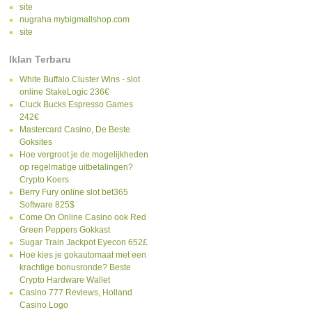
site
nugraha mybigmallshop.com
site
Iklan Terbaru
White Buffalo Cluster Wins - slot
online StakeLogic 236€
Cluck Bucks Espresso Games
242€
Mastercard Casino, De Beste
Goksites
Hoe vergroot je de mogelijkheden
op regelmatige uitbetalingen?
Crypto Koers
Berry Fury online slot bet365
Software 825$
Come On Online Casino ook Red
Green Peppers Gokkast
Sugar Train Jackpot Eyecon 652£
Hoe kies je gokautomaat met een
krachtige bonusronde? Beste
Crypto Hardware Wallet
Casino 777 Reviews, Holland
Casino Logo