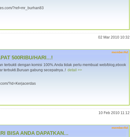
ukses.com/?ref=mr_burhan83
02 Mar 2010 10:32
memberAd
AT 500RIBU/HARI...!
 dan terbukti dengan komisi 100%.Anda tidak perlu membuat web/blog,ebook
r terbukti.Buruan gabung secepatnya..!
detail >>
a.com/?id=Kerjacerdas
10 Feb 2010 11:12
memberAd
RI BISA ANDA DAPATKAN...