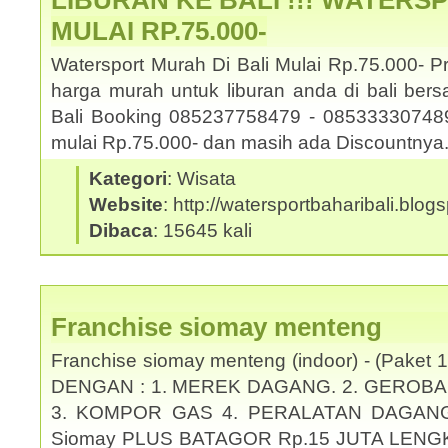
LIBURAN KE BALI !!! WATERS
MULAI RP.75.000-
Watersport Murah Di Bali Mulai Rp.75.000- 
harga murah untuk liburan anda di bali be
Bali Booking 085237758479 - 085333307489.
mulai Rp.75.000- dan masih ada Discountny
Kategori
: Wisata
Website
: http://watersportbaharibali.blog
Dibaca
: 15645 kali
Franchise siomay menteng
Franchise siomay menteng (indoor) - (Pake
DENGAN : 1. MEREK DAGANG. 2. GEROBA
3. KOMPOR GAS 4. PERALATAN DAGANG KO
Siomay PLUS BATAGOR Rp.15 JUTA LENG