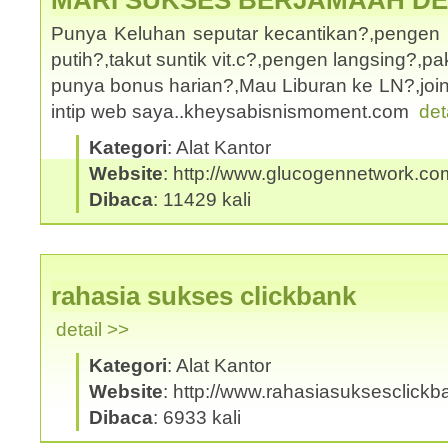
MARI SUKSES BERJAMAAH D
Punya Keluhan seputar kecantikan?,pengen 
putih?,takut suntik vit.c?,pengen langsing?,
punya bonus harian?,Mau Liburan ke LN?,joi
intip web saya..kheysabisnismoment.com
det
Kategori
: Alat Kantor
Website
: http://www.glucogennetwork.co
Dibaca
: 11429 kali
rahasia sukses clickbank
detail >>
Kategori
: Alat Kantor
Website
: http://www.rahasiasuksesclick
Dibaca
: 6933 kali