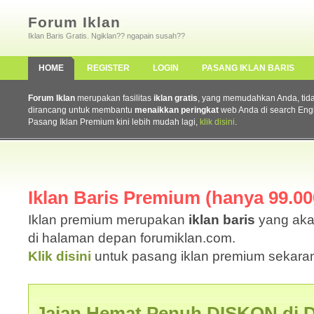
Forum Iklan
Iklan Baris Gratis. Ngiklan?? ngapain susah??
HOME
REGISTER
LOGIN
PASANG IKLAN BARIS
Forum Iklan
merupakan fasilitas
iklan gratis
, yang memudahkan Anda, tidak 
dirancang untuk membantu
menaikkan peringkat
web Anda di search Eng
Pasang Iklan Premium kini lebih mudah lagi,
klik disini
.
Iklan Baris Premium (hanya 99.000
Iklan premium merupakan
iklan baris
yang aka
di halaman depan forumiklan.com.
Klik disini
untuk pasang iklan premium sekaran
Jajan Hemat Penuh DISKON di