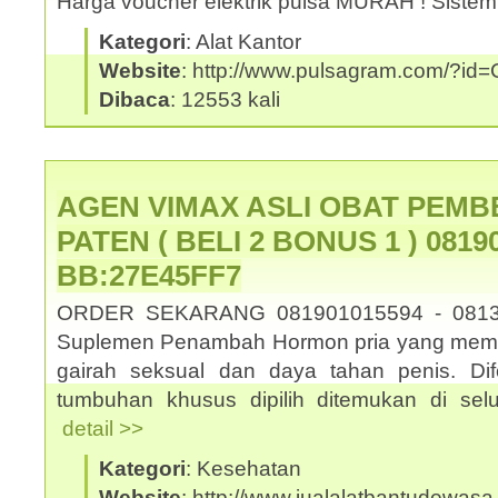
Harga voucher elektrik pulsa MURAH ! Sistem
Kategori
: Alat Kantor
Website
: http://www.pulsagram.com/?i
Dibaca
: 12553 kali
AGEN VIMAX ASLI OBAT PEMB
PATEN ( BELI 2 BONUS 1 ) 08190
BB:27E45FF7
ORDER SEKARANG 081901015594 - 0813
Suplemen Penambah Hormon pria yang memb
gairah seksual dan daya tahan penis. Dif
tumbuhan khusus dipilih ditemukan di selu
detail >>
Kategori
: Kesehatan
Website
: http://www.jualalatbantudewasa