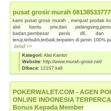
pusat grosir murah 08138533777
kami pusat grosir murah , menjual prodak k
alat bantu p/w,dari pelangsing,pemut
badan,pembesar penis dll, dan
teruji,terbukti,terbaik,terpaten di jamin 100% p
detail >>
Kategori
: Alat Kantor
Website
: http://www.murah-grosir.net/
Dibaca
: 12157 kali
POKERWALET.COM - AGEN PO
ONLINE INDONESIA TERPERCAY
Bonus Kepada Member