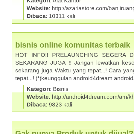
Kategori
: Alat Kantor
Website
: http://azariastore.com/banjiruan
Dibaca
: 10311 kali
bisnis online komunitas terbaik
HOT INFO!! PRELAUNCHING SEGERA 
SEKARANG JUGA !! Jangan lewatkan kesem
sekarang juga Waktu yang tepat...! Cara yan
tepat...! (*)keunggulan android4dream andro
Kategori
: Bisnis
Website
: http://android4dream.com/am/kh
Dibaca
: 9823 kali
Gak punya Produk untuk dijual?