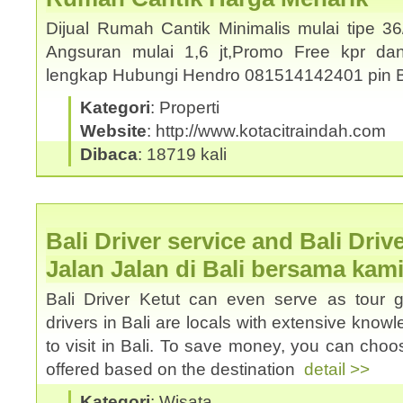
Dijual Rumah Cantik Minimalis mulai tipe 3
Angsuran mulai 1,6 jt,Promo Free kpr dan
lengkap Hubungi Hendro 081514142401 pin
Kategori
: Properti
Website
: http://www.kotacitraindah.com
Dibaca
: 18719 kali
Bali Driver service and Bali Driv
Jalan Jalan di Bali bersama kam
Bali Driver Ketut can even serve as tour 
drivers in Bali are locals with extensive know
to visit in Bali. To save money, you can choos
offered based on the destination
detail >>
Kategori
: Wisata