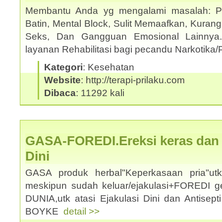
Membantu Anda yg mengalami masalah: Pho
Batin, Mental Block, Sulit Memaafkan, Kuran
Seks, Dan Gangguan Emosional Lainnya
layanan Rehabilitasi bagi pecandu Narkotika/
Kategori
: Kesehatan
Website
: http://terapi-prilaku.com
Dibaca
: 11292 kali
GASA-FOREDI.Ereksi keras dan a
Dini
GASA produk herbal"Keperkasaan pria"u
meskipun sudah keluar/ejakulasi+FOREDI 
DUNIA,utk atasi Ejakulasi Dini dan Antisep
BOYKE
detail >>