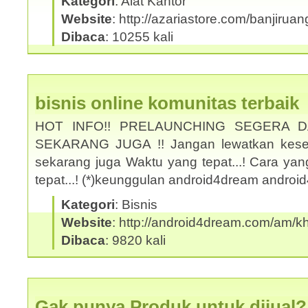
Kategori
: Alat Kantor
Website
: http://azariastore.com/banjiruan
Dibaca
: 10255 kali
bisnis online komunitas terbaik
HOT INFO!! PRELAUNCHING SEGERA 
SEKARANG JUGA !! Jangan lewatkan kesem
sekarang juga Waktu yang tepat...! Cara yan
tepat...! (*)keunggulan android4dream andro
Kategori
: Bisnis
Website
: http://android4dream.com/am/kh
Dibaca
: 9820 kali
Gak punya Produk untuk dijual?