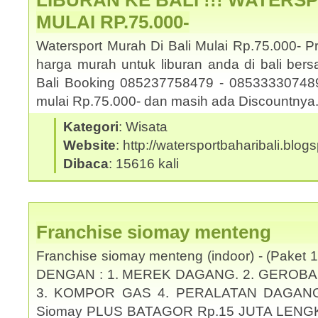
LIBURAN KE BALI !!! WATERS
MULAI RP.75.000-
Watersport Murah Di Bali Mulai Rp.75.000- 
harga murah untuk liburan anda di bali be
Bali Booking 085237758479 - 085333307489.
mulai Rp.75.000- dan masih ada Discountny
Kategori
: Wisata
Website
: http://watersportbaharibali.blog
Dibaca
: 15616 kali
Franchise siomay menteng
Franchise siomay menteng (indoor) - (Pake
DENGAN : 1. MEREK DAGANG. 2. GEROBA
3. KOMPOR GAS 4. PERALATAN DAGANG KO
Siomay PLUS BATAGOR Rp.15 JUTA LENG