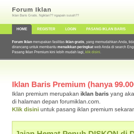
Forum Iklan
Iklan Baris Gratis. Ngiklan?? ngapain susah??
HOME
REGISTER
LOGIN
PASANG IKLAN BARIS
Forum Iklan
merupakan fasilitas
iklan gratis
, yang memudahkan Anda, tidak 
dirancang untuk membantu
menaikkan peringkat
web Anda di search Eng
Pasang Iklan Premium kini lebih mudah lagi,
klik disini
.
Iklan Baris Premium (hanya 99.000
Iklan premium merupakan
iklan baris
yang aka
di halaman depan forumiklan.com.
Klik disini
untuk pasang iklan premium sekaran
Jajan Hemat Penuh DISKON di