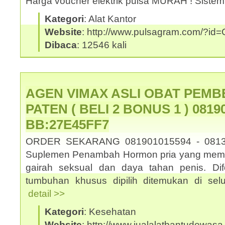
Harga voucher elektrik pulsa MURAH ! Sistem
Kategori
: Alat Kantor
Website
: http://www.pulsagram.com/?i
Dibaca
: 12546 kali
AGEN VIMAX ASLI OBAT PEMB
PATEN ( BELI 2 BONUS 1 ) 08190
BB:27E45FF7
ORDER SEKARANG 081901015594 - 0813
Suplemen Penambah Hormon pria yang memb
gairah seksual dan daya tahan penis. Dif
tumbuhan khusus dipilih ditemukan di selu
detail >>
Kategori
: Kesehatan
Website
: http://www.jualalatbantudewasa