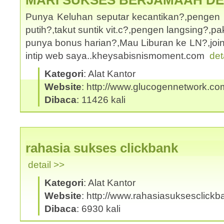
MARI SUKSES BERJAMAAH D
Punya Keluhan seputar kecantikan?,pengen 
putih?,takut suntik vit.c?,pengen langsing?,
punya bonus harian?,Mau Liburan ke LN?,joi
intip web saya..kheysabisnismoment.com
det
Kategori
: Alat Kantor
Website
: http://www.glucogennetwork.co
Dibaca
: 11426 kali
rahasia sukses clickbank
detail >>
Kategori
: Alat Kantor
Website
: http://www.rahasiasuksesclick
Dibaca
: 6930 kali