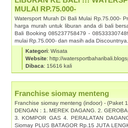
LIBURAN KE BALI !!! WATERS
MULAI RP.75.000-
Watersport Murah Di Bali Mulai Rp.75.000- 
harga murah untuk liburan anda di bali be
Bali Booking 085237758479 - 085333307489.
mulai Rp.75.000- dan masih ada Discountny
Kategori
: Wisata
Website
: http://watersportbaharibali.blog
Dibaca
: 15616 kali
Franchise siomay menteng
Franchise siomay menteng (indoor) - (Pake
DENGAN : 1. MEREK DAGANG. 2. GEROBA
3. KOMPOR GAS 4. PERALATAN DAGANG KO
Siomay PLUS BATAGOR Rp.15 JUTA LENG