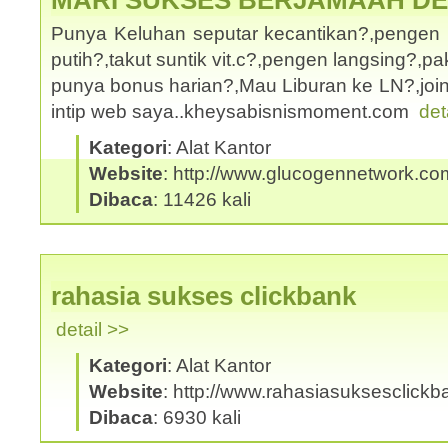
MARI SUKSES BERJAMAAH D
Punya Keluhan seputar kecantikan?,pengen 
putih?,takut suntik vit.c?,pengen langsing?,
punya bonus harian?,Mau Liburan ke LN?,joi
intip web saya..kheysabisnismoment.com
det
Kategori
: Alat Kantor
Website
: http://www.glucogennetwork.co
Dibaca
: 11426 kali
rahasia sukses clickbank
detail >>
Kategori
: Alat Kantor
Website
: http://www.rahasiasuksesclick
Dibaca
: 6930 kali