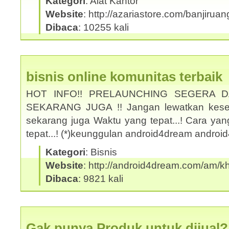
Kategori
: Alat Kantor
Website
: http://azariastore.com/banjiruan
Dibaca
: 10255 kali
bisnis online komunitas terbaik
HOT INFO!! PRELAUNCHING SEGERA 
SEKARANG JUGA !! Jangan lewatkan kesem
sekarang juga Waktu yang tepat...! Cara yan
tepat...! (*)keunggulan android4dream andro
Kategori
: Bisnis
Website
: http://android4dream.com/am/kh
Dibaca
: 9821 kali
Gak punya Produk untuk dijual?