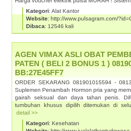
Harga voucher elektrik pulsa MURAH ! Sistem
Kategori
: Alat Kantor
Website
: http://www.pulsagram.com/?i
Dibaca
: 12546 kali
AGEN VIMAX ASLI OBAT PEMB
PATEN ( BELI 2 BONUS 1 ) 08190
BB:27E45FF7
ORDER SEKARANG 081901015594 - 0813
Suplemen Penambah Hormon pria yang memb
gairah seksual dan daya tahan penis. Dif
tumbuhan khusus dipilih ditemukan di selu
detail >>
Kategori
: Kesehatan
Website
: http://www.jualalatbantudewasa