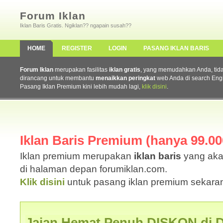
Forum Iklan
Iklan Baris Gratis. Ngiklan?? ngapain susah??
HOME
REGISTER
LOGIN
PASANG IKLAN BARIS
Forum Iklan
merupakan fasilitas
iklan gratis
, yang memudahkan Anda, tidak 
dirancang untuk membantu
menaikkan peringkat
web Anda di search Eng
Pasang Iklan Premium kini lebih mudah lagi,
klik disini
.
Iklan Baris Premium (hanya 99.000
Iklan premium merupakan
iklan baris
yang aka
di halaman depan forumiklan.com.
Klik disini
untuk pasang iklan premium sekaran
Jajan Hemat Penuh DISKON di