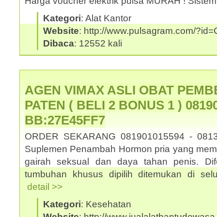
Harga voucher elektrik pulsa MURAH ! Sistem
Kategori
: Alat Kantor
Website
: http://www.pulsagram.com/?i
Dibaca
: 12552 kali
AGEN VIMAX ASLI OBAT PEMB
PATEN ( BELI 2 BONUS 1 ) 08190
BB:27E45FF7
ORDER SEKARANG 081901015594 - 0813
Suplemen Penambah Hormon pria yang memb
gairah seksual dan daya tahan penis. Dif
tumbuhan khusus dipilih ditemukan di selu
detail >>
Kategori
: Kesehatan
Website
: http://www.jualalatbantudewasa