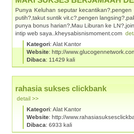
MARI SUKSES BERJAMAAH D
Punya Keluhan seputar kecantikan?,pengen 
putih?,takut suntik vit.c?,pengen langsing?,
punya bonus harian?,Mau Liburan ke LN?,joi
intip web saya..kheysabisnismoment.com
det
Kategori
: Alat Kantor
Website
: http://www.glucogennetwork.co
Dibaca
: 11429 kali
rahasia sukses clickbank
detail >>
Kategori
: Alat Kantor
Website
: http://www.rahasiasuksesclick
Dibaca
: 6933 kali