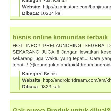
Kategori
: Alat Kantor
Website
: http://azariastore.com/banjiruan
Dibaca
: 10304 kali
bisnis online komunitas terbaik
HOT INFO!! PRELAUNCHING SEGERA 
SEKARANG JUGA !! Jangan lewatkan kesem
sekarang juga Waktu yang tepat...! Cara yan
tepat...! (*)keunggulan android4dream andro
Kategori
: Bisnis
Website
: http://android4dream.com/am/kh
Dibaca
: 9823 kali
Gak punya Produk untuk dijual?