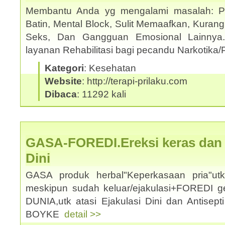
Membantu Anda yg mengalami masalah: Pho
Batin, Mental Block, Sulit Memaafkan, Kuran
Seks, Dan Gangguan Emosional Lainnya
layanan Rehabilitasi bagi pecandu Narkotika/
Kategori
: Kesehatan
Website
: http://terapi-prilaku.com
Dibaca
: 11292 kali
GASA-FOREDI.Ereksi keras dan a
Dini
GASA produk herbal"Keperkasaan pria"u
meskipun sudah keluar/ejakulasi+FOREDI 
DUNIA,utk atasi Ejakulasi Dini dan Antisep
BOYKE
detail >>