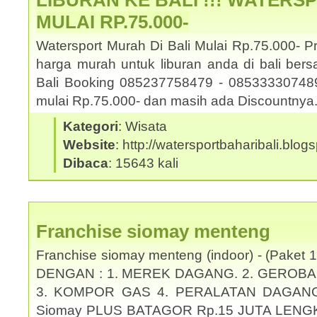
LIBURAN KE BALI !!! WATERS
MULAI RP.75.000-
Watersport Murah Di Bali Mulai Rp.75.000- 
harga murah untuk liburan anda di bali be
Bali Booking 085237758479 - 085333307489.
mulai Rp.75.000- dan masih ada Discountny
Kategori
: Wisata
Website
: http://watersportbaharibali.blog
Dibaca
: 15643 kali
Franchise siomay menteng
Franchise siomay menteng (indoor) - (Pake
DENGAN : 1. MEREK DAGANG. 2. GEROBA
3. KOMPOR GAS 4. PERALATAN DAGANG KO
Siomay PLUS BATAGOR Rp.15 JUTA LENG