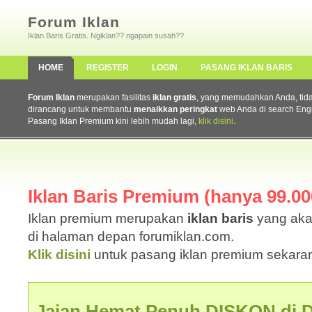
Forum Iklan
Iklan Baris Gratis. Ngiklan?? ngapain susah??
HOME
REGISTER
LOGIN
PASANG IKLAN BARIS
Forum Iklan
merupakan fasilitas
iklan gratis
, yang memudahkan Anda, tidak 
dirancang untuk membantu
menaikkan peringkat
web Anda di search Eng
Pasang Iklan Premium kini lebih mudah lagi,
klik disini
.
Iklan Baris Premium (hanya 99.000
Iklan premium merupakan
iklan baris
yang aka
di halaman depan forumiklan.com.
Klik disini
untuk pasang iklan premium sekaran
Jajan Hemat Penuh DISKON di