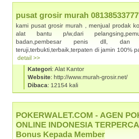
pusat grosir murah 08138533777
kami pusat grosir murah , menjual prodak k
alat bantu p/w,dari pelangsing,pemut
badan,pembesar penis dll, dan
teruji,terbukti,terbaik,terpaten di jamin 100% p
detail >>
Kategori
: Alat Kantor
Website
: http://www.murah-grosir.net/
Dibaca
: 12154 kali
POKERWALET.COM - AGEN PO
ONLINE INDONESIA TERPERCAY
Bonus Kepada Member