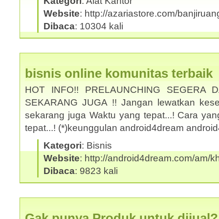
Kategori
: Alat Kantor
Website
: http://azariastore.com/banjiruan
Dibaca
: 10304 kali
bisnis online komunitas terbaik
HOT INFO!! PRELAUNCHING SEGERA 
SEKARANG JUGA !! Jangan lewatkan kesem
sekarang juga Waktu yang tepat...! Cara yan
tepat...! (*)keunggulan android4dream andro
Kategori
: Bisnis
Website
: http://android4dream.com/am/kh
Dibaca
: 9823 kali
Gak punya Produk untuk dijual?