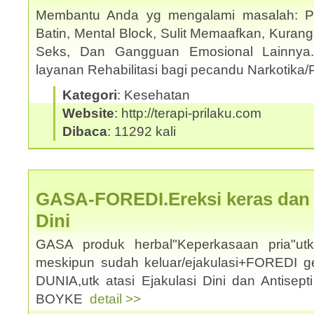
Membantu Anda yg mengalami masalah: Pho
Batin, Mental Block, Sulit Memaafkan, Kuran
Seks, Dan Gangguan Emosional Lainnya
layanan Rehabilitasi bagi pecandu Narkotika/
Kategori
: Kesehatan
Website
: http://terapi-prilaku.com
Dibaca
: 11292 kali
GASA-FOREDI.Ereksi keras dan a
Dini
GASA produk herbal"Keperkasaan pria"u
meskipun sudah keluar/ejakulasi+FOREDI 
DUNIA,utk atasi Ejakulasi Dini dan Antisep
BOYKE
detail >>