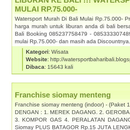
LIBURAN KE BALI !!! WATERS
MULAI RP.75.000-
Watersport Murah Di Bali Mulai Rp.75.000- 
harga murah untuk liburan anda di bali be
Bali Booking 085237758479 - 085333307489.
mulai Rp.75.000- dan masih ada Discountny
Kategori
: Wisata
Website
: http://watersportbaharibali.blog
Dibaca
: 15643 kali
Franchise siomay menteng
Franchise siomay menteng (indoor) - (Pake
DENGAN : 1. MEREK DAGANG. 2. GEROBA
3. KOMPOR GAS 4. PERALATAN DAGANG KO
Siomay PLUS BATAGOR Rp.15 JUTA LENG