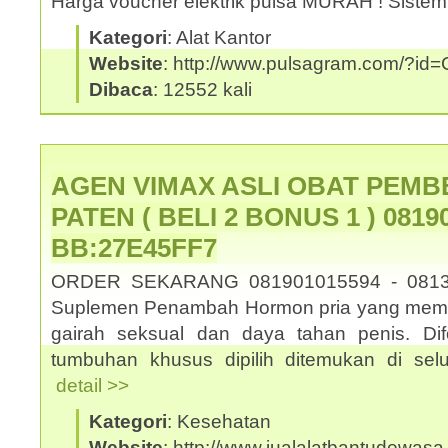
Harga voucher elektrik pulsa MURAH ! Sistem
Kategori
: Alat Kantor
Website
: http://www.pulsagram.com/?i
Dibaca
: 12552 kali
AGEN VIMAX ASLI OBAT PEMB
PATEN ( BELI 2 BONUS 1 ) 08190
BB:27E45FF7
ORDER SEKARANG 081901015594 - 0813
Suplemen Penambah Hormon pria yang memb
gairah seksual dan daya tahan penis. Dif
tumbuhan khusus dipilih ditemukan di selu
detail >>
Kategori
: Kesehatan
Website
: http://www.jualalatbantudewasa