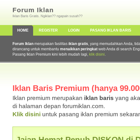
Forum Iklan
Iklan Baris Gratis. Ngiklan?? ngapain susah??
HOME
REGISTER
LOGIN
PASANG IKLAN BARIS
Forum Iklan
merupakan fasilitas
iklan gratis
, yang memudahkan Anda, tidak 
dirancang untuk membantu
menaikkan peringkat
web Anda di search Eng
Pasang Iklan Premium kini lebih mudah lagi,
klik disini
.
Iklan Baris Premium (hanya 99.000
Iklan premium merupakan
iklan baris
yang aka
di halaman depan forumiklan.com.
Klik disini
untuk pasang iklan premium sekaran
Jajan Hemat Penuh DISKON di