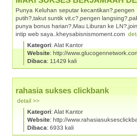
MARI SUKSES BERJAMAAH D
Punya Keluhan seputar kecantikan?,pengen 
putih?,takut suntik vit.c?,pengen langsing?,
punya bonus harian?,Mau Liburan ke LN?,joi
intip web saya..kheysabisnismoment.com
det
Kategori
: Alat Kantor
Website
: http://www.glucogennetwork.co
Dibaca
: 11429 kali
rahasia sukses clickbank
detail >>
Kategori
: Alat Kantor
Website
: http://www.rahasiasuksesclick
Dibaca
: 6933 kali