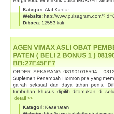
Harga voucher elektrik pulsa MURAH ! Sistem
Kategori
: Alat Kantor
Website
: http://www.pulsagram.com/?i
Dibaca
: 12553 kali
AGEN VIMAX ASLI OBAT PEMB
PATEN ( BELI 2 BONUS 1 ) 08190
BB:27E45FF7
ORDER SEKARANG 081901015594 - 0813
Suplemen Penambah Hormon pria yang memb
gairah seksual dan daya tahan penis. Dif
tumbuhan khusus dipilih ditemukan di selu
detail >>
Kategori
: Kesehatan
Website
: http://www.jualalatbantudewasa