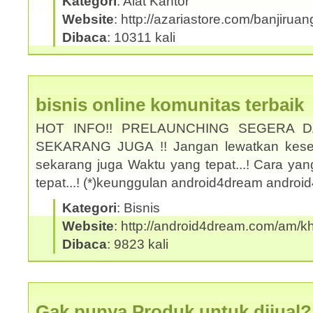
Kategori
: Alat Kantor
Website
: http://azariastore.com/banjiruan
Dibaca
: 10311 kali
bisnis online komunitas terbaik
HOT INFO!! PRELAUNCHING SEGERA 
SEKARANG JUGA !! Jangan lewatkan kesem
sekarang juga Waktu yang tepat...! Cara yan
tepat...! (*)keunggulan android4dream andro
Kategori
: Bisnis
Website
: http://android4dream.com/am/kh
Dibaca
: 9823 kali
Gak punya Produk untuk dijual?