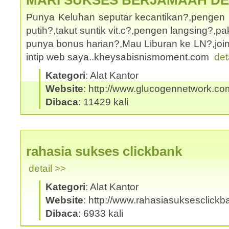
MARI SUKSES BERJAMAAH D
Punya Keluhan seputar kecantikan?,pengen 
putih?,takut suntik vit.c?,pengen langsing?,
punya bonus harian?,Mau Liburan ke LN?,joi
intip web saya..kheysabisnismoment.com
det
Kategori
: Alat Kantor
Website
: http://www.glucogennetwork.co
Dibaca
: 11429 kali
rahasia sukses clickbank
detail >>
Kategori
: Alat Kantor
Website
: http://www.rahasiasuksesclick
Dibaca
: 6933 kali