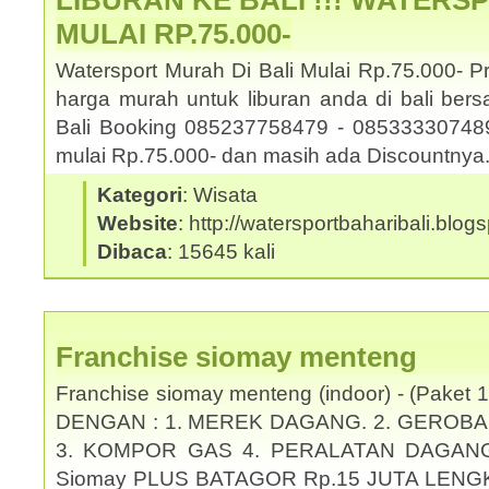
LIBURAN KE BALI !!! WATERS
MULAI RP.75.000-
Watersport Murah Di Bali Mulai Rp.75.000- 
harga murah untuk liburan anda di bali be
Bali Booking 085237758479 - 085333307489.
mulai Rp.75.000- dan masih ada Discountny
Kategori
: Wisata
Website
: http://watersportbaharibali.blog
Dibaca
: 15645 kali
Franchise siomay menteng
Franchise siomay menteng (indoor) - (Pake
DENGAN : 1. MEREK DAGANG. 2. GEROBA
3. KOMPOR GAS 4. PERALATAN DAGANG KO
Siomay PLUS BATAGOR Rp.15 JUTA LENG