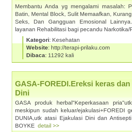
Membantu Anda yg mengalami masalah: Pho
Batin, Mental Block, Sulit Memaafkan, Kuran
Seks, Dan Gangguan Emosional Lainnya
layanan Rehabilitasi bagi pecandu Narkotika/
Kategori
: Kesehatan
Website
: http://terapi-prilaku.com
Dibaca
: 11292 kali
GASA-FOREDI.Ereksi keras dan a
Dini
GASA produk herbal"Keperkasaan pria"u
meskipun sudah keluar/ejakulasi+FOREDI 
DUNIA,utk atasi Ejakulasi Dini dan Antisep
BOYKE
detail >>