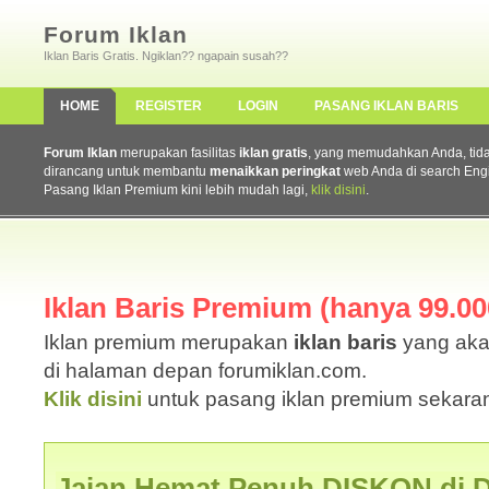
Forum Iklan
Iklan Baris Gratis. Ngiklan?? ngapain susah??
HOME
REGISTER
LOGIN
PASANG IKLAN BARIS
Forum Iklan
merupakan fasilitas
iklan gratis
, yang memudahkan Anda, tidak 
dirancang untuk membantu
menaikkan peringkat
web Anda di search Eng
Pasang Iklan Premium kini lebih mudah lagi,
klik disini
.
Iklan Baris Premium (hanya 99.000
Iklan premium merupakan
iklan baris
yang aka
di halaman depan forumiklan.com.
Klik disini
untuk pasang iklan premium sekaran
Jajan Hemat Penuh DISKON di