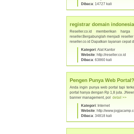
Dibaca
: 14727 kali
registrar domain indonesia
Reseller.co.id memberikan harga
reseller.Bergabunglah menjadi reselle
reseller.co.id Dapatkan layanan cepa
Kategori
: Alat Kantor
Website
: http://reseller.co.id
Dibaca
: 63860 kali
Pengen Punya Web Portal?
Anda ingin punya web portal tapi te
portal hanya dengan Rp 1,8 juta. JNews di
banner management, pol
detail >>
Kategori
: Internet
Website
: http://www.jogjacamp.
Dibaca
: 34818 kali