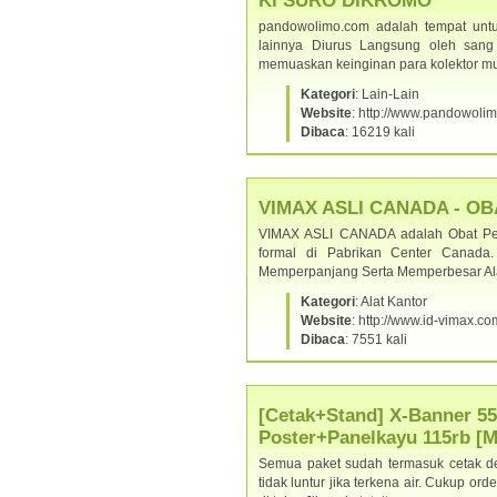
KI SURO DIKROMO
pandowolimo.com adalah tempat untu
lainnya Diurus Langsung oleh sang
memuaskan keinginan para kolektor m
Kategori
: Lain-Lain
Website
: http://www.pandowoli
Dibaca
: 16219 kali
VIMAX ASLI CANADA - O
VIMAX ASLI CANADA adalah Obat Pemb
formal di Pabrikan Center Canad
Memperpanjang Serta Memperbesar Ala
Kategori
: Alat Kantor
Website
: http://www.id-vimax.co
Dibaca
: 7551 kali
[Cetak+Stand] X-Banner 55
Poster+Panelkayu 115rb [
Semua paket sudah termasuk cetak den
tidak luntur jika terkena air. Cukup ord