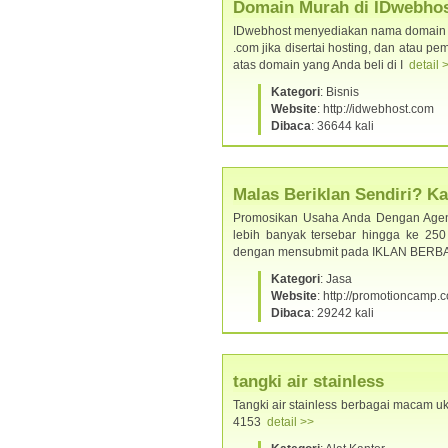
Domain Murah di IDwebhos
IDwebhost menyediakan nama domain le
.com jika disertai hosting, dan atau 
atas domain yang Anda beli di I
detail 
Kategori
: Bisnis
Website
: http://idwebhost.com
Dibaca
: 36644 kali
Malas Beriklan Sendiri? 
Promosikan Usaha Anda Dengan Agen 
lebih banyak tersebar hingga ke 250 
dengan mensubmit pada IKLAN BERB
Kategori
: Jasa
Website
: http://promotioncamp.
Dibaca
: 29242 kali
tangki air stainless
Tangki air stainless berbagai macam uk
4153
detail >>