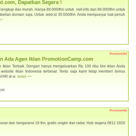
t.com, Dapatkan Segera !
ngkap dan murah. Hanya 89.000/thn untuk .net/.info dan 89.000/thn untuk
pembelian domain saja. Untuk .web.id 35.000/thn. Anda mempunyai hak penuh
>>
PremiumAd
Kan Ada Agen Iklan PromotionCamp.com
Iklan Terbaik. Dengan hanya mengeluarkan Rp 100 ribu kini iklan Anda
website iklan Indonesia terbesar. Tentu saja kami tetap memberi bonus
AYAR di w
detail >>
com
PremiumAd
uran dan bergaransi 16 thn, gratis ongkir dan radar. Hub segera 0812 1920