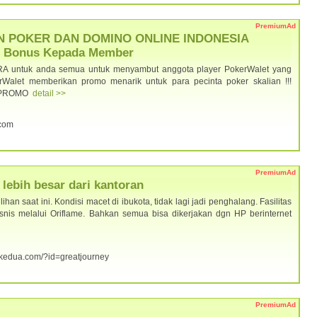
PremiumAd
N POKER DAN DOMINO ONLINE INDONESIA
i Bonus Kepada Member
RA untuk anda semua untuk menyambut anggota player PokerWalet yang
alet memberikan promo menarik untuk para pecinta poker skalian !!!
 - PROMO
detail >>
.com
PremiumAd
lebih besar dari kantoran
han saat ini. Kondisi macet di ibukota, tidak lagi jadi penghalang. Fasilitas
isnis melalui Oriflame. Bahkan semua bisa dikerjakan dgn HP berinternet
orkedua.com/?id=greatjourney
PremiumAd