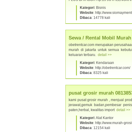
Kategori
: Bisnis
Website
: http://www.siomaymen
Dibaca
: 14778 kali
Sewa / Rental Mobil Murah 
obetrentcar.com merupakan perusahaan
murah di jakarta untuk semua kebutu
keluaran terbaru.
detail >>
Kategori
: Kendaraan
Website
: http://obetrentcar.com/
Dibaca
: 8325 kali
pusat grosir murah 081385
kami pusat grosir murah , menjual prod
jerawat,gemuk badan,pembesar penis dl
paten,herbal, kwalitas import
detail >>
Kategori
: Alat Kantor
Website
: http://www.murah-grosir
Dibaca
: 12154 kali