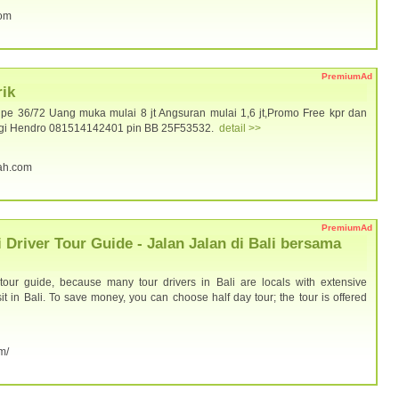
com
PremiumAd
ik
ipe 36/72 Uang muka mulai 8 jt Angsuran mulai 1,6 jt,Promo Free kpr dan
ungi Hendro 081514142401 pin BB 25F53532.
detail >>
dah.com
PremiumAd
i Driver Tour Guide - Jalan Jalan di Bali bersama
tour guide, because many tour drivers in Bali are locals with extensive
t in Bali. To save money, you can choose half day tour; the tour is offered
om/