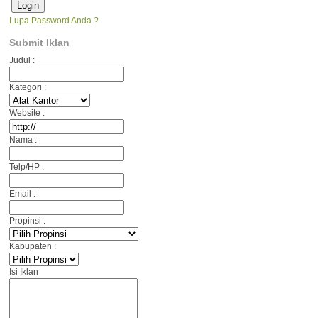
Lupa Password Anda ?
Submit Iklan
Judul :
Kategori :
Website :
Nama :
Telp/HP :
Email :
Propinsi :
Kabupaten :
Isi Iklan