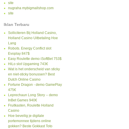
site
nugraha mybigmallshop.com
site
Iklan Terbaru
Solliciteren Bij Holland Casino,
Holland Casino Uitbetaling Hoe
Lang
Robots. Energy Conflict slot
Evoplay 847$
Easy Roulette demo iSoftBet 753$
HiLo slot Upgaming 743€
Wat is het onderscheid van sticky
en niet-sticky bonussen? Best
Dutch Online Casino
Fortune Dragon - demo GamePlay
475€
Leprechaun Long Story -- demo
InBet Games 940€
Fruitkasten, Roulette Holland
Casino
Hoe beveilig je digitale
portemonnee tijdens online
gokken? Beste Gokkast Toto