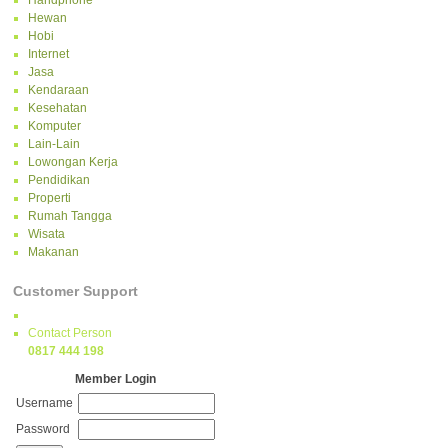
Handphone
Hewan
Hobi
Internet
Jasa
Kendaraan
Kesehatan
Komputer
Lain-Lain
Lowongan Kerja
Pendidikan
Properti
Rumah Tangga
Wisata
Makanan
Customer Support
Contact Person
0817 444 198
Member Login
Username
Password