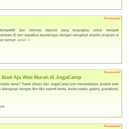
PremiumAd
 kompetitif dan minimal deposit yang terjangkau untuk menjadi
r domain ID dan dapatkan keuntungan dengan mengikuti reseller program di
t dan kemud
detail >>
PremiumAd
 Buat Aja Web Murah di JogjaCamp
rkendala dana? Paket jNews dari JogjaCamp.com menyediakan produk web
lengkapi dengan fitur-fitur seperti berita, berita rotator, gallery, guestbook,
com
PremiumAd