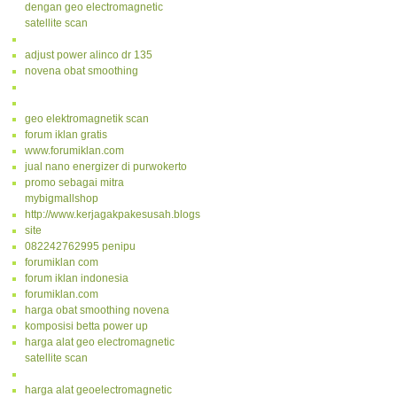
dengan geo electromagnetic
satellite scan
adjust power alinco dr 135
novena obat smoothing
geo elektromagnetik scan
forum iklan gratis
www.forumiklan.com
jual nano energizer di purwokerto
promo sebagai mitra
mybigmallshop
http://www.kerjagakpakesusah.blogspot.com/
site
082242762995 penipu
forumiklan com
forum iklan indonesia
forumiklan.com
harga obat smoothing novena
komposisi betta power up
harga alat geo electromagnetic
satellite scan
harga alat geoelectromagnetic