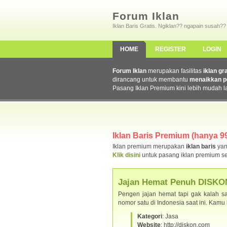
Forum Iklan
Iklan Baris Gratis. Ngiklan?? ngapain susah??
HOME
REGISTER
LOGIN
Forum Iklan
merupakan fasilitas
iklan gr
dirancang untuk membantu
menaikkan p
Pasang Iklan Premium kini lebih mudah l
Iklan Baris Premium (hanya 99
Iklan premium merupakan
iklan baris
yan
Klik disini
untuk pasang iklan premium se
Jajan Hemat Penuh DISKO
Pengen jajan hemat tapi gak kalah sa
nomor satu di Indonesia saat ini. Kam
Kategori
: Jasa
Website
: http://diskon.com