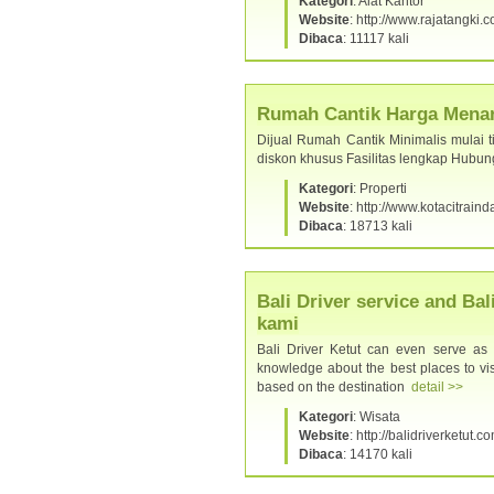
Kategori
: Alat Kantor
Website
: http://www.rajatangki.
Dibaca
: 11117 kali
Rumah Cantik Harga Menar
Dijual Rumah Cantik Minimalis mulai t
diskon khusus Fasilitas lengkap Hub
Kategori
: Properti
Website
: http://www.kotacitrain
Dibaca
: 18713 kali
Bali Driver service and Bal
kami
Bali Driver Ketut can even serve as 
knowledge about the best places to visi
based on the destination
detail >>
Kategori
: Wisata
Website
: http://balidriverketut.c
Dibaca
: 14170 kali