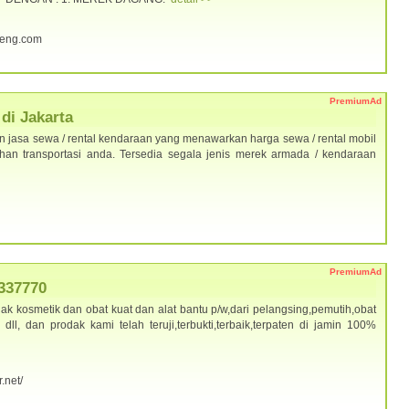
teng.com
PremiumAd
di Jakarta
 jasa sewa / rental kendaraan yang menawarkan harga sewa / rental mobil
han transportasi anda. Tersedia segala jenis merek armada / kendaraan
PremiumAd
337770
ak kosmetik dan obat kuat dan alat bantu p/w,dari pelangsing,pemutih,obat
l, dan prodak kami telah teruji,terbukti,terbaik,terpaten di jamin 100%
.net/