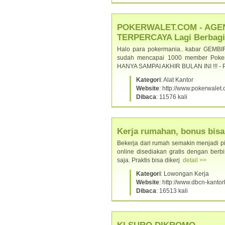
POKERWALET.COM - AGE
TERPERCAYA Lagi Berbag
Halo para pokermania.. kabar GEMBI
sudah mencapai 1000 member PokerW
HANYA SAMPAI AKHIR BULAN INI !!!
Kategori
: Alat Kantor
Website
: http://www.pokerwalet
Dibaca
: 11576 kali
Kerja rumahan, bonus bisa 
Bekerja dari rumah semakin menjadi pili
online disediakan gratis dengan berb
saja. Praktis bisa dikerj
detail >>
Kategori
: Lowongan Kerja
Website
: http://www.dbcn-kant
Dibaca
: 16513 kali