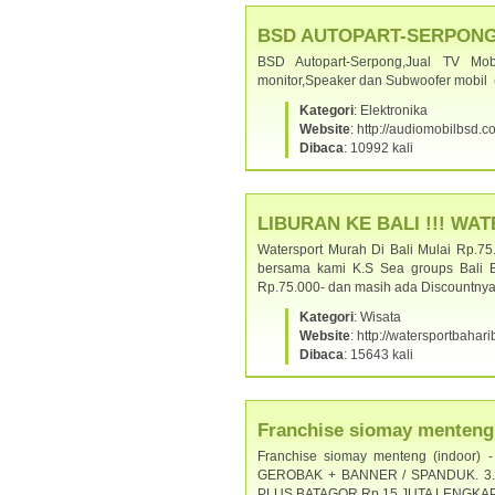
BSD AUTOPART-SERPONG - J
BSD Autopart-Serpong,Jual TV Mob
monitor,Speaker dan Subwoofer mobil
Kategori
: Elektronika
Website
: http://audiomobilbsd.
Dibaca
: 10992 kali
LIBURAN KE BALI !!! WAT
Watersport Murah Di Bali Mulai Rp.75
bersama kami K.S Sea groups Bali 
Rp.75.000- dan masih ada Discountny
Kategori
: Wisata
Website
: http://watersportbahar
Dibaca
: 15643 kali
Franchise siomay menteng
Franchise siomay menteng (indoor
GEROBAK + BANNER / SPANDUK. 3. 
PLUS BATAGOR Rp.15 JUTA LENGKA