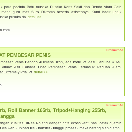
k para pecinta Batu mustika Pusaka Keris Sakti dan Benda Alam Gaib
 maha guru mas Suro Dikromo beserta asistennya. Kami hadir untuk
ustika pusaka da
detail >>
mo.com
PremiumAd
BAT PEMBESAR PENIS
esar Penis Berlogo 4Dimensi Izon, ada kode Validasi Genuine = Asli
a. Vimax Asli Canada Obat Pembesar Penis Termasuk Paduan Alami
t Extremely Pria. Pr
detail >>
m/
PremiumAd
rb, Roll Banner 165rb, Tripod+Hanging 255rb,
Mangga
gan kualitas HiRes Roland dengan tinta ecosolvent, hasil cetak dijamin
er via web - upload file - transfer - tunggu proses - maka barang siap diambil