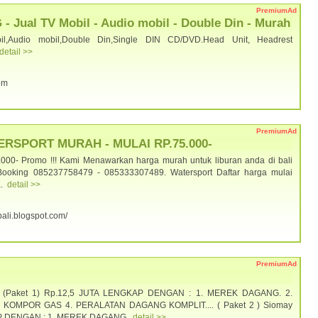
PremiumAd
ual TV Mobil - Audio mobil - Double Din - Murah
il,Audio mobil,Double Din,Single DIN CD/DVD.Head Unit, Headrest
detail >>
com
PremiumAd
ERSPORT MURAH - MULAI RP.75.000-
.000- Promo !!! Kami Menawarkan harga murah untuk liburan anda di bali
Booking 085237758479 - 085333307489. Watersport Daftar harga mulai
a.
detail >>
ibali.blogspot.com/
PremiumAd
) - (Paket 1) Rp.12,5 JUTA LENGKAP DENGAN : 1. MEREK DAGANG. 2.
KOMPOR GAS 4. PERALATAN DAGANG KOMPLIT.... ( Paket 2 ) Siomay
P DENGAN : 1. MEREK DAGANG.
detail >>