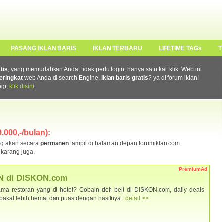
PASANG IKLAN BARIS
IKLAN TERBARU
LIFETIME TAGs
T
atis
, yang memudahkan Anda, tidak perlu login, hanya satu kali klik. Web ini
eringkat
web Anda di search Engine.
Iklan baris gratis
? ya di forum iklan!
agi,
klik disini
.
.000,-/bulan):
g akan secara
permanen
tampil di halaman depan forumiklan.com.
karang juga.
PremiumAd
N di DISKON.com
ma restoran yang di hotel? Cobain deh beli di DISKON.com, daily deals
u bakal lebih hemat dan puas dengan hasilnya.
detail >>