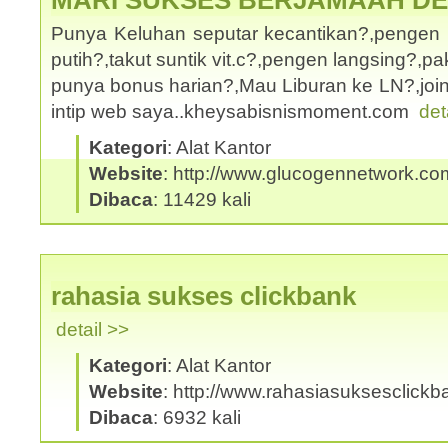
MARI SUKSES BERJAMAAH D
Punya Keluhan seputar kecantikan?,pengen 
putih?,takut suntik vit.c?,pengen langsing?,
punya bonus harian?,Mau Liburan ke LN?,joi
intip web saya..kheysabisnismoment.com
det
Kategori
: Alat Kantor
Website
: http://www.glucogennetwork.co
Dibaca
: 11429 kali
rahasia sukses clickbank
detail >>
Kategori
: Alat Kantor
Website
: http://www.rahasiasuksesclick
Dibaca
: 6932 kali