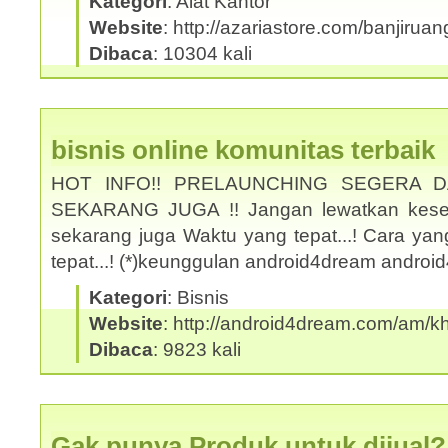
Kategori
: Alat Kantor
Website
: http://azariastore.com/banjiruan
Dibaca
: 10304 kali
bisnis online komunitas terbaik
HOT INFO!! PRELAUNCHING SEGERA 
SEKARANG JUGA !! Jangan lewatkan kesem
sekarang juga Waktu yang tepat...! Cara yan
tepat...! (*)keunggulan android4dream andro
Kategori
: Bisnis
Website
: http://android4dream.com/am/kh
Dibaca
: 9823 kali
Gak punya Produk untuk dijual?