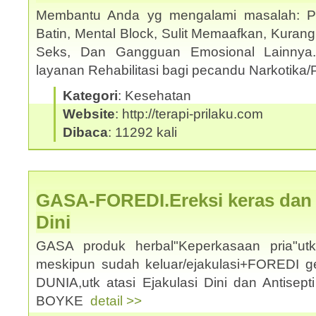
Membantu Anda yg mengalami masalah: Pho
Batin, Mental Block, Sulit Memaafkan, Kuran
Seks, Dan Gangguan Emosional Lainnya
layanan Rehabilitasi bagi pecandu Narkotika/
Kategori
: Kesehatan
Website
: http://terapi-prilaku.com
Dibaca
: 11292 kali
GASA-FOREDI.Ereksi keras dan a
Dini
GASA produk herbal"Keperkasaan pria"u
meskipun sudah keluar/ejakulasi+FOREDI 
DUNIA,utk atasi Ejakulasi Dini dan Antisep
BOYKE
detail >>