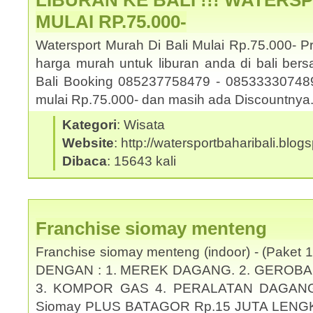
LIBURAN KE BALI !!! WATERS
MULAI RP.75.000-
Watersport Murah Di Bali Mulai Rp.75.000- 
harga murah untuk liburan anda di bali be
Bali Booking 085237758479 - 085333307489.
mulai Rp.75.000- dan masih ada Discountny
Kategori
: Wisata
Website
: http://watersportbaharibali.blog
Dibaca
: 15643 kali
Franchise siomay menteng
Franchise siomay menteng (indoor) - (Pake
DENGAN : 1. MEREK DAGANG. 2. GEROBA
3. KOMPOR GAS 4. PERALATAN DAGANG KO
Siomay PLUS BATAGOR Rp.15 JUTA LENG