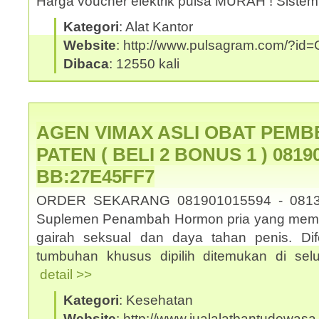
Harga voucher elektrik pulsa MURAH ! Sistem
Kategori
: Alat Kantor
Website
: http://www.pulsagram.com/?i
Dibaca
: 12550 kali
AGEN VIMAX ASLI OBAT PEMB
PATEN ( BELI 2 BONUS 1 ) 08190
BB:27E45FF7
ORDER SEKARANG 081901015594 - 0813
Suplemen Penambah Hormon pria yang memb
gairah seksual dan daya tahan penis. Dif
tumbuhan khusus dipilih ditemukan di selu
detail >>
Kategori
: Kesehatan
Website
: http://www.jualalatbantudewasa