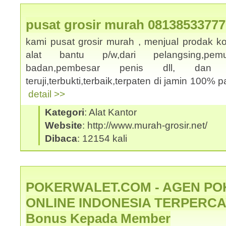
pusat grosir murah 08138533777
kami pusat grosir murah , menjual prodak k
alat bantu p/w,dari pelangsing,pemut
badan,pembesar penis dll, dan
teruji,terbukti,terbaik,terpaten di jamin 100% p
detail >>
Kategori
: Alat Kantor
Website
: http://www.murah-grosir.net/
Dibaca
: 12154 kali
POKERWALET.COM - AGEN PO
ONLINE INDONESIA TERPERCAY
Bonus Kepada Member