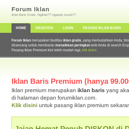
Forum Iklan
Iklan Baris Gratis. Ngiklan?? ngapain susah??
HOME
REGISTER
LOGIN
PASANG IKLAN BARIS
Forum Iklan
merupakan fasilitas
iklan gratis
, yang memudahkan Anda, tidak 
dirancang untuk membantu
menaikkan peringkat
web Anda di search Eng
Pasang Iklan Premium kini lebih mudah lagi,
klik disini
.
Iklan Baris Premium (hanya 99.000
Iklan premium merupakan
iklan baris
yang aka
di halaman depan forumiklan.com.
Klik disini
untuk pasang iklan premium sekaran
Jajan Hemat Penuh DISKON di