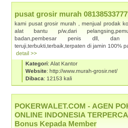
pusat grosir murah 08138533777
kami pusat grosir murah , menjual prodak k
alat bantu p/w,dari pelangsing,pemut
badan,pembesar penis dll, dan
teruji,terbukti,terbaik,terpaten di jamin 100% p
detail >>
Kategori
: Alat Kantor
Website
: http://www.murah-grosir.net/
Dibaca
: 12153 kali
POKERWALET.COM - AGEN PO
ONLINE INDONESIA TERPERCAY
Bonus Kepada Member