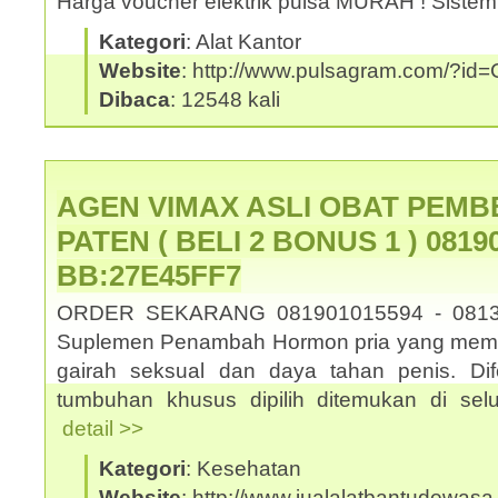
Harga voucher elektrik pulsa MURAH ! Sistem
Kategori
: Alat Kantor
Website
: http://www.pulsagram.com/?i
Dibaca
: 12548 kali
AGEN VIMAX ASLI OBAT PEMB
PATEN ( BELI 2 BONUS 1 ) 08190
BB:27E45FF7
ORDER SEKARANG 081901015594 - 0813
Suplemen Penambah Hormon pria yang memb
gairah seksual dan daya tahan penis. Dif
tumbuhan khusus dipilih ditemukan di selu
detail >>
Kategori
: Kesehatan
Website
: http://www.jualalatbantudewasa