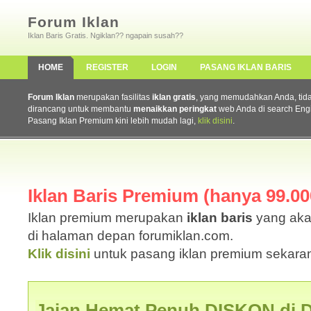
Forum Iklan
Iklan Baris Gratis. Ngiklan?? ngapain susah??
HOME
REGISTER
LOGIN
PASANG IKLAN BARIS
Forum Iklan
merupakan fasilitas
iklan gratis
, yang memudahkan Anda, tidak 
dirancang untuk membantu
menaikkan peringkat
web Anda di search Eng
Pasang Iklan Premium kini lebih mudah lagi,
klik disini
.
Iklan Baris Premium (hanya 99.000
Iklan premium merupakan
iklan baris
yang aka
di halaman depan forumiklan.com.
Klik disini
untuk pasang iklan premium sekaran
Jajan Hemat Penuh DISKON di