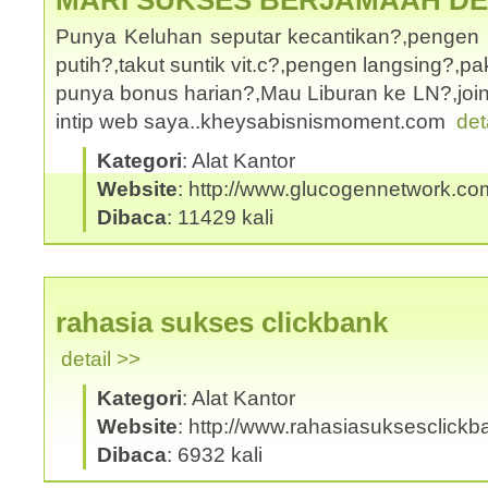
MARI SUKSES BERJAMAAH D
Punya Keluhan seputar kecantikan?,pengen 
putih?,takut suntik vit.c?,pengen langsing?,
punya bonus harian?,Mau Liburan ke LN?,joi
intip web saya..kheysabisnismoment.com
det
Kategori
: Alat Kantor
Website
: http://www.glucogennetwork.co
Dibaca
: 11429 kali
rahasia sukses clickbank
detail >>
Kategori
: Alat Kantor
Website
: http://www.rahasiasuksesclick
Dibaca
: 6932 kali