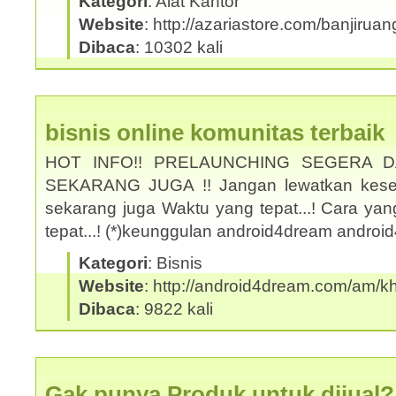
Kategori
: Alat Kantor
Website
: http://azariastore.com/banjiruan
Dibaca
: 10302 kali
bisnis online komunitas terbaik
HOT INFO!! PRELAUNCHING SEGERA 
SEKARANG JUGA !! Jangan lewatkan kesem
sekarang juga Waktu yang tepat...! Cara yan
tepat...! (*)keunggulan android4dream andro
Kategori
: Bisnis
Website
: http://android4dream.com/am/kh
Dibaca
: 9822 kali
Gak punya Produk untuk dijual?