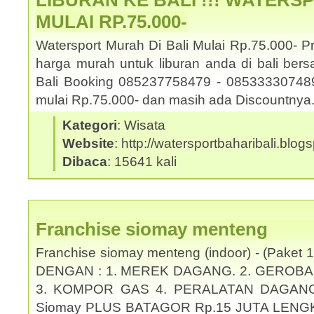
LIBURAN KE BALI !!! WATERS
MULAI RP.75.000-
Watersport Murah Di Bali Mulai Rp.75.000- 
harga murah untuk liburan anda di bali be
Bali Booking 085237758479 - 085333307489.
mulai Rp.75.000- dan masih ada Discountny
Kategori
: Wisata
Website
: http://watersportbaharibali.blog
Dibaca
: 15641 kali
Franchise siomay menteng
Franchise siomay menteng (indoor) - (Pake
DENGAN : 1. MEREK DAGANG. 2. GEROBA
3. KOMPOR GAS 4. PERALATAN DAGANG KO
Siomay PLUS BATAGOR Rp.15 JUTA LENG