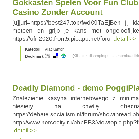
Gokkasten Spelen Voor Fun Club
Casino Zonder Account
[u][url=https://best247.top/fwd/XITaE]Ben ji
meteen en grijp je kans met ongelooflijke s
https://ufr-2020.front5.picapo.net/foru
detail >>
Kategori
Alat Kantor
(
Klik icon disamping untuk membuat ikla
Bookmark
Deadly Diamond - demo PoggiPla
Znalezienie kasyna internetowego z minim
niestety na chwilę obec
https://debate.socialism.nl/forum/showthread.
http://www.horsecity.ru/phpBB3/viewtopic.php?
detail >>