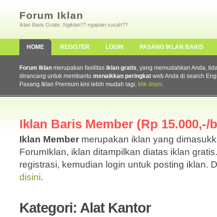
Forum Iklan
Iklan Baris Gratis. Ngiklan?? ngapain susah??
HOME
REGISTER
LOGIN
PASANG IKLAN BARIS
Forum Iklan
merupakan fasilitas
iklan gratis
, yang memudahkan Anda, tidak 
dirancang untuk membantu
menaikkan peringkat
web Anda di search Eng
Pasang Iklan Premium kini lebih mudah lagi,
klik disini
.
Iklan Baris Member (Rp 15.000,-/b
Iklan Member
merupakan iklan yang dimasuk
ForumIklan, iklan ditampilkan diatas iklan grati
registrasi, kemudian login untuk posting iklan. 
disini
.
Kategori: Alat Kantor