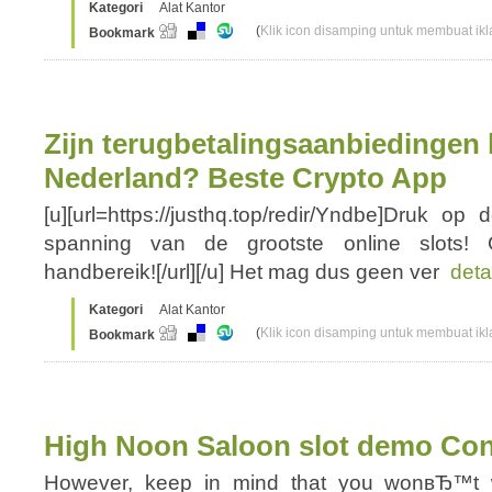
Kategori
Alat Kantor
(
Klik icon disamping untuk membuat ikla
Bookmark
Zijn terugbetalingsaanbiedingen b
Nederland? Beste Crypto App
[u][url=https://justhq.top/redir/Yndbe]Druk 
spanning van de grootste online slots! 
handbereik![/url][/u] Het mag dus geen ver
deta
Kategori
Alat Kantor
(
Klik icon disamping untuk membuat ikla
Bookmark
High Noon Saloon slot demo Co
However, keep in mind that you wonвЂ™t