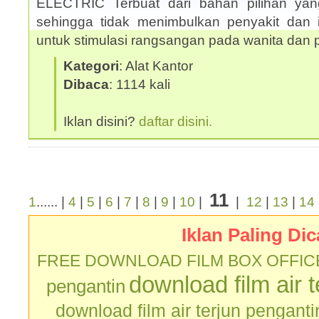
ELECTRIC Terbuat dari bahan pilihan yan
sehingga tidak menimbulkan penyakit dan ir
untuk stimulasi rangsangan pada wanita dan
Kategori
: Alat Kantor
Dibaca
: 1114 kali
Iklan disini?
daftar disini.
11
1
...... |
4
|
5
|
6
|
7
|
8
|
9
|
10
|
|
12
|
13
|
14
Iklan Paling Dic
FREE DOWNLOAD FILM BOX OFFIC
download film air 
pengantin
download film air terjun penganti