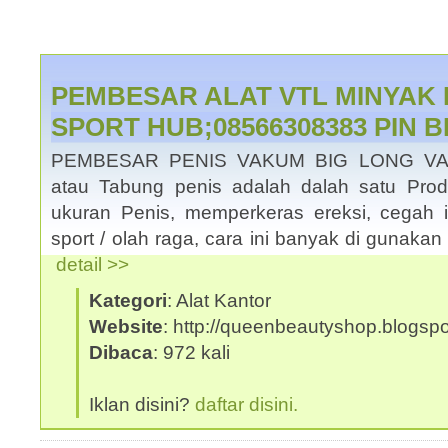
PEMBESAR ALAT VTL MINYAK
SPORT HUB;08566308383 PIN 
PEMBESAR PENIS VAKUM BIG LONG V
atau Tabung penis adalah dalah satu Pro
ukuran Penis, memperkeras ereksi, cegah
sport / olah raga, cara ini banyak di gunaka
detail >>
Kategori
: Alat Kantor
Website
: http://queenbeautyshop.blogsp
Dibaca
: 972 kali
Iklan disini?
daftar disini.