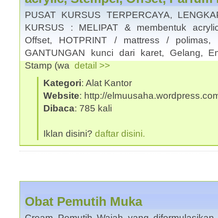
PUSAT KURSUS TERPERCAYA, LENGKAP
KURSUS : MELIPAT & membentuk acrylic
Offset, HOTPRINT / mattress / polima
GANTUNGAN kunci dari karet, Gelang, E
Stamp (wa
detail >>
Kategori
: Alat Kantor
Website
: http://elmuusaha.wordpress.co
Dibaca
: 785 kali
Iklan disini?
daftar disini.
Obat Pemutih Muka
Cream Pemutih Wajah yang diformulasikan 