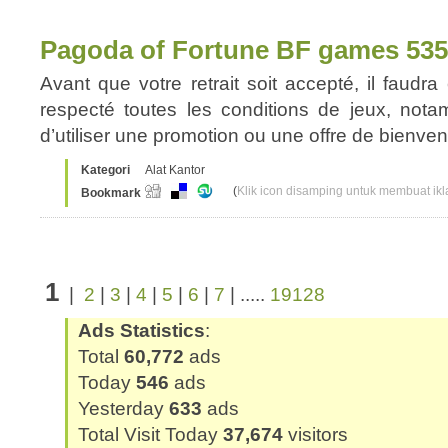
Pagoda of Fortune BF games 53
Avant que votre retrait soit accepté, il faudra
respecté toutes les conditions de jeux, not
d’utiliser une promotion ou une offre de bienve
Kategori
Alat Kantor
(
Klik icon disamping untuk membuat ikla
Bookmark
1
|
2
|
3
|
4
|
5
|
6
|
7
| .....
19128
Ads Statistics
:
Total
60,772
ads
Today
546
ads
Yesterday
633
ads
Total Visit Today
37,674
visitors