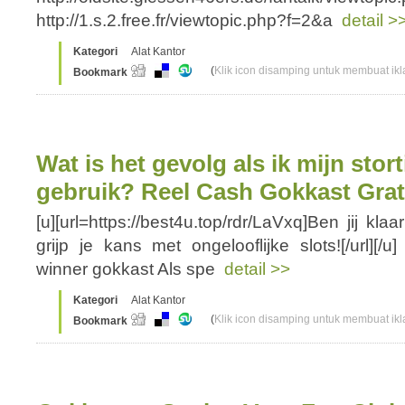
http://1.s.2.free.fr/viewtopic.php?f=2&a
detail >
Kategori
Alat Kantor
(
Klik icon disamping untuk membuat ikla
Bookmark
Wat is het gevolg als ik mijn sto
gebruik? Reel Cash Gokkast Grat
[u][url=https://best4u.top/rdr/LaVxq]Ben jij kl
grijp je kans met ongelooflijke slots![/url][/u
winner gokkast Als spe
detail >>
Kategori
Alat Kantor
(
Klik icon disamping untuk membuat ikla
Bookmark