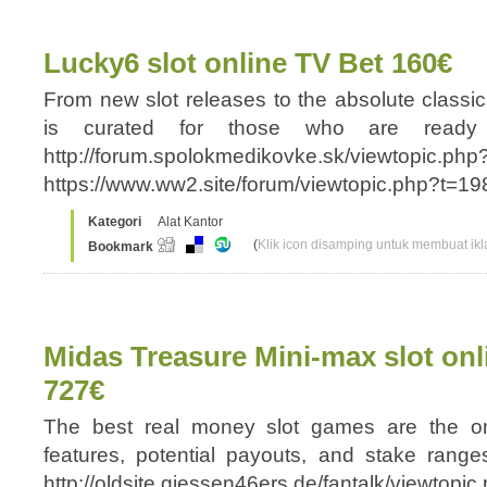
Lucky6 slot online TV Bet 160€
From new slot releases to the absolute classics
is curated for those who are ready 
http://forum.spolokmedikovke.sk/viewtopic.ph
https://www.ww2.site/forum/viewtopic.php?t=
Kategori
Alat Kantor
(
Klik icon disamping untuk membuat ikla
Bookmark
Midas Treasure Mini-max slot o
727€
The best real money slot games are the o
features, potential payouts, and stake rang
http://oldsite.giessen46ers.de/fantalk/viewtop