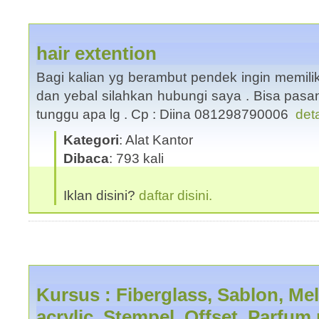
hair extention
Bagi kalian yg berambut pendek ingin memili
dan yebal silahkan hubungi saya . Bisa pasan
tunggu apa lg . Cp : Diina 081298790006
deta
Kategori
: Alat Kantor
Dibaca
: 793 kali
Iklan disini?
daftar disini.
Kursus : Fiberglass, Sablon, M
acrylic, Stempel, Offset, Parfum r