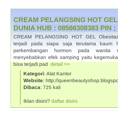
CREAM PELANGSING HOT GEL 
DUNIA HUB : 08566308383 PIN 
CREAM PELANGSING HOT GEL Obesitas 
terjadi pada siapa saja terutama kaum 
perkembangan hormon pada wanita s
menyebabkan efek samping yaitu kegemuk
bisa terjadi pad
detail >>
Kategori
: Alat Kantor
Website
: http://queenbeautyshop.blogsp
Dibaca
: 725 kali
Iklan disini?
daftar disini.