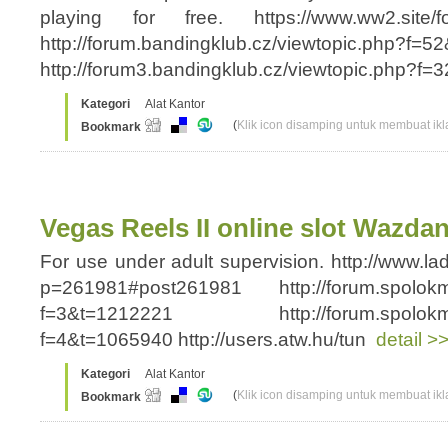
playing for free. https://www.ww2.site/fo
http://forum.bandingklub.cz/viewtopic.php?f=
http://forum3.bandingklub.cz/viewtopic.php?f
Kategori
Alat Kantor
(
Klik icon disamping untuk membuat ikla
Bookmark
Vegas Reels II online slot Wazda
For use under adult supervision. http://www.l
p=261981#post261981 http://forum.spolokme
f=3&t=1212221 http://forum.spolokmedi
f=4&t=1065940 http://users.atw.hu/tun
detail >
Kategori
Alat Kantor
(
Klik icon disamping untuk membuat ikla
Bookmark