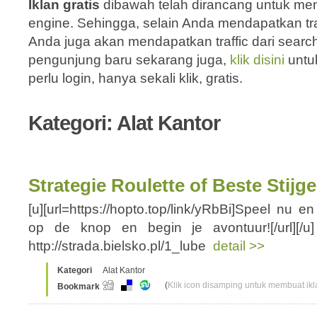
Iklan gratis
dibawah telah dirancang untuk men
engine. Sehingga, selain Anda mendapatkan traf
Anda juga akan mendapatkan traffic dari sear
pengunjung baru sekarang juga,
klik disini
untu
perlu login, hanya sekali klik, gratis.
Kategori: Alat Kantor
Strategie Roulette of Beste Stijg
[u][url=https://hopto.top/link/yRbBi]Speel nu
op de knop en begin je avontuur![/url][/u]
http://strada.bielsko.pl/1_lube
detail >>
Kategori
Alat Kantor
(
Klik icon disamping untuk membuat ikla
Bookmark